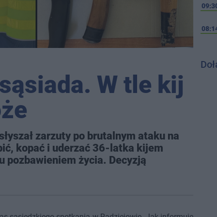
09:3
08:1
Doł
sąsiada. W tle kij
oże
słyszał zarzuty po brutalnym ataku na
ić, kopać i uderzać 36-latka kijem
u pozbawieniem życia. Decyzją
as sąsiedzkiego spotkania w Radziejowie. Jak informuje