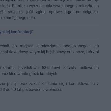
 sąsiada. Po ataku wyrzucił pokrzywdzonego z mieszkania
że śmiercią, jeśli zgłosi sprawę organom ścigania.
ero następnego dnia.
bkiej konfrontacji"
jechali do miejsca zamieszkania podejrzanego i go
teriał dowodowy, w tym kij bejsbolowy oraz noże, którymi
rator przedstawił 53-latkowi zarzuty usiłowania
oraz kierowania gróźb karalnych.
r policji oraz zakaz zbliżania się i kontaktowania z
 3 do 20 lat pozbawienia wolności.