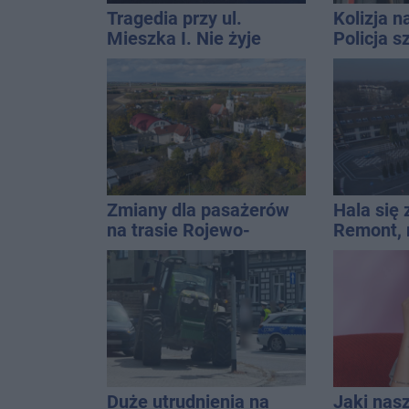
Tragedia przy ul.
Kolizja n
Mieszka I. Nie żyje
Policja 
osoba, która wypadła z
Golfa
czwartego piętra
Zmiany dla pasażerów
Hala się 
na trasie Rojewo-
Remont,
Inowrocław
nagłośnie
wejściem
QEMETI
Duże utrudnienia na
Jaki nas