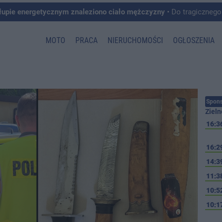
łupie energetycznym znaleziono ciało mężczyzny
• Do tragicznego zdarzenia doszło w 
MOTO
PRACA
NIERUCHOMOŚCI
OGŁOSZENIA
Spons
Zieln
16:3
16:2
14:3
11:3
10:5
10:1