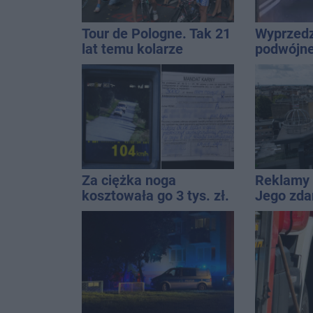
Tour de Pologne. Tak 21
Wyprzedz
lat temu kolarze
podwójnej
startowali z
przed pa
Inowrocławia
Za ciężka noga
Reklamy 
kosztowała go 3 tys. zł.
Jego zda
Do tego 13 punktów
Wroński j
[akt.]