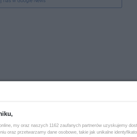
j nas w Google News
niku,
o.online, my oraz naszych 1162 zaufanych partnerów uzyskujemy dos
niu oraz przetwarzamy dane osobowe, takie jak unikalne identyfikat