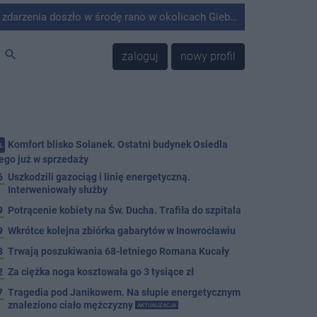
środę rano w okolicach Giebni koło Janikowa. Wówczas na słupie energetycznym odnaleziono ciało mężczyzny.
search
zaloguj
nowy profil
Komfort blisko Solanek. Ostatni budynek Osiedla
.
ego już w sprzedaży
6
Uszkodzili gazociąg i linię energetyczną.
Interweniowały służby
9
Potrącenie kobiety na Św. Ducha. Trafiła do szpitala
9
Wkrótce kolejna zbiórka gabarytów w Inowrocławiu
8
Trwają poszukiwania 68-letniego Romana Kucały
2
Za ciężka noga kosztowała go 3 tysiące zł
7
Tragedia pod Janikowem. Na słupie energetycznym
znaleziono ciało mężczyzny
AKTUALIZACJA