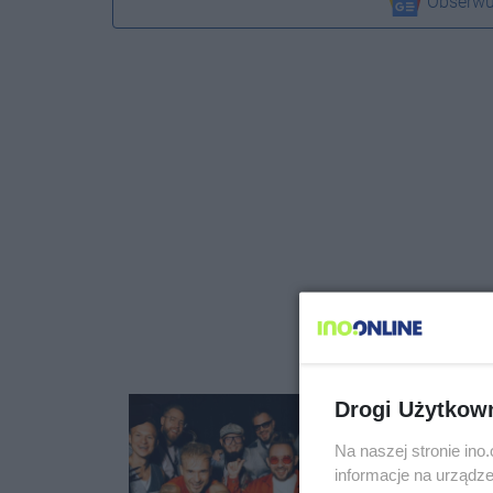
Obserwu
Drogi Użytkow
Na naszej stronie in
informacje na urządze