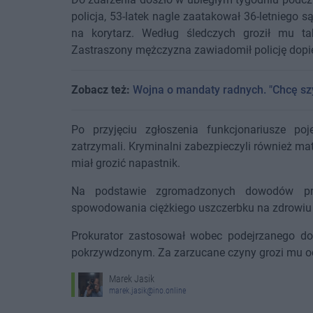
policja, 53-latek nagle zaatakował 36-letniego
na korytarz. Według śledczych groził mu tak
Zastraszony mężczyzna zawiadomił policję dopi
Zobacz też:
Wojna o mandaty radnych. "Chcę szy
Po przyjęciu zgłoszenia funkcjonariusze po
zatrzymali. Kryminalni zabezpieczyli również ma
miał grozić napastnik.
Na podstawie zgromadzonych dowodów proku
spowodowania ciężkiego uszczerbku na zdrowiu 
Prokurator zastosował wobec podejrzanego dozó
pokrzywdzonym. Za zarzucane czyny grozi mu od
Marek Jasik
marek.jasik@ino.online