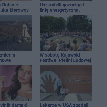
a Rąbinie.
Uszkodzili gazociąg i
szuka kierowcy
linię energetyczną.
Interweniowały służby
zmienia.
W sobotę Kujawski
 nowe
Festiwal Pieśni Ludowej
nie, a przed
 stanie
CA ARENA
zyjnik damski
Lekarze w USA zbadali