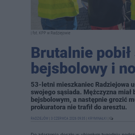
| fot. KPP w Radziejowie
Brutalnie pobił 
bejsbolowy i n
53-letni mieszkaniec Radziejowa u
swojego sąsiada. Mężczyzna miał b
bejsbolowym, a następnie grozić m
prokuratora nie trafił do aresztu.
RADZIEJÓW
|
3 CZERWCA 2026 09:35
|
KRYMINAŁKI
|
Do zdarzenia doszło w ubiegłym tygodniu podcz