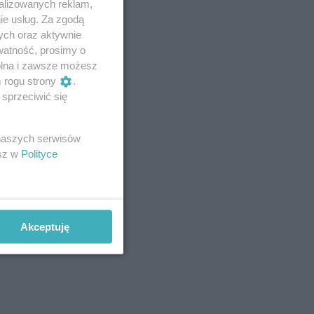
alizowanych reklam,
ie usług. Za zgodą
ych oraz aktywnie
watność, prosimy o
wolna i zawsze możesz
m rogu strony
.
sprzeciwić się
 naszych serwisów
esz w
Polityce
Akceptuję