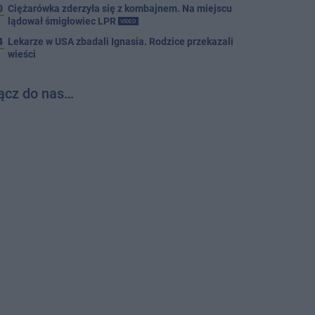
0
Ciężarówka zderzyła się z kombajnem. Na miejscu
lądował śmigłowiec LPR
VIDEO
4
Lekarze w USA zbadali Ignasia. Rodzice przekazali
wieści
ącz do nas…