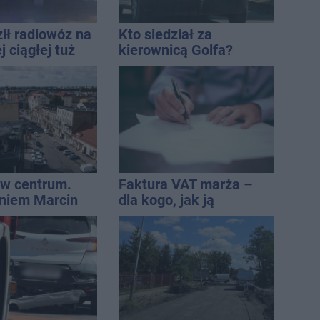
ił radiowóz na
Kto siedział za
 ciągłej tuż
kierownicą Golfa?
sami
Kierowca zbiegł po
kolizji
w centrum.
Faktura VAT marża –
niem Marcin
dla kogo, jak ją
est w błędzie
wystawić i jak rozliczyć