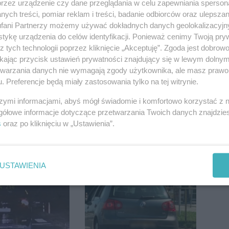
przez urządzenie czy dane przeglądania w celu zapewniania sperson
ych treści, pomiar reklam i treści, badanie odbiorców oraz ulepszan
fani Partnerzy możemy używać dokładnych danych geolokalizacyjn
tykę urządzenia do celów identyfikacji. Ponieważ cenimy Twoją pry
ietrzeźwych
Inowrocław w "gorącej"
z tych technologii poprzez kliknięcie „Akceptuję”. Zgoda jest dobro
ków ruchu
czołówce. Według
ikając przycisk ustawień prywatności znajdujący się w lewym dolny
ręce policji.
analizy Onetu nasze
etwarzania danych nie wymagają zgody użytkownika, ale masz prawo 
ta miał 2,6
miasto jest jednym z
. Preferencje będą miały zastosowania tylko na tej witrynie.
najbardziej narażonych
na upały
szymi informacjami, abyś mógł świadomie i komfortowo korzystać z
gółowe informacje dotyczące przetwarzania Twoich danych znajdzi
s
oraz po kliknięciu w „Ustawienia”.
oszukiwania
Silny wiatr łamał
ego Romana
drzewa i uszkodził
USTAWIENIA
dach. To nie koniec
ostrzeżeń