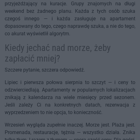
przyjeżdżający na kuracje. Grupy znajomych na długi
weekend bez żadnego planu. Każda z tych osób szuka
czegoś innego — i każda zasługuje na apartament
dopasowany do tego, czego naprawdę szuka, a nie do tego,
co akurat wyświetlił algorytm.
Kiedy jechać nad morze, żeby
zapłacić mniej?
Szczere pytanie, szczera odpowiedź.
Lipiec i pierwsza połowa sierpnia to szczyt — i ceny to
odzwierciedlają. Apartamenty w popularnych lokalizacjach
znikają z kalendarza na wiele miesięcy przed sezonem.
Jeśli zależy Ci na konkretnych datach, rezerwacja z
wyprzedzeniem to nie opcja, to konieczność.
Wrzesień wygląda zupełnie inaczej. Morze jest. Plaża jest.
Promenada, restauracje, tężnia — wszystko działa. Znika
tylko tłum. I razem z tłumem — spora część ceny. Dla gości,