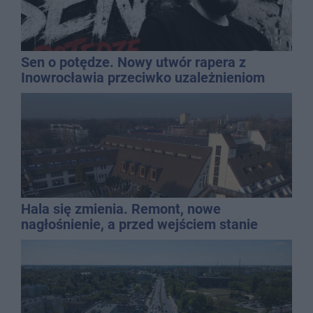
Sen o potędze. Nowy utwór rapera z
Inowrocławia przeciwko uzależnieniom
Hala się zmienia. Remont, nowe
nagłośnienie, a przed wejściem stanie
QEMETICA ARENA