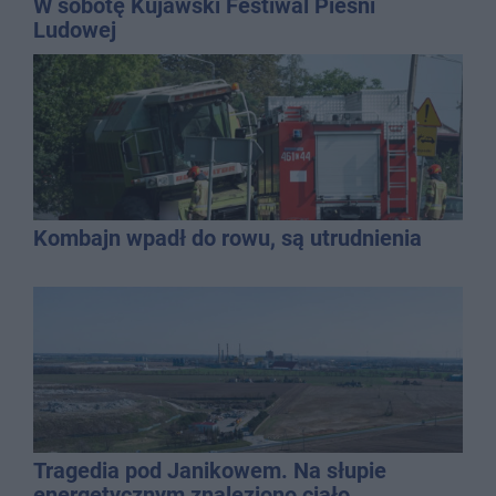
W sobotę Kujawski Festiwal Pieśni
Ludowej
Kombajn wpadł do rowu, są utrudnienia
Tragedia pod Janikowem. Na słupie
energetycznym znaleziono ciało