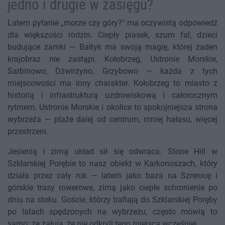
jedno i drugie w zasięgu?
Latem pytanie „morze czy góry?" ma oczywistą odpowiedź
dla większości rodzin. Ciepły piasek, szum fal, dzieci
budujące zamki — Bałtyk ma swoją magię, której żaden
krajobraz nie zastąpi. Kołobrzeg, Ustronie Morskie,
Sarbinowo, Dżwirzyno, Grzybowo — każda z tych
miejscowości ma inny charakter. Kołobrzeg to miasto z
historią i infrastrukturą uzdrowiskową i całorocznym
rytmem. Ustronie Morskie i okolice to spokojniejsza strona
wybrzeża — plaże dalej od centrum, mniej hałasu, więcej
przestrzeni.
Jesienią i zimą układ sił się odwraca. Stone Hill w
Szklarskiej Porębie to nasz obiekt w Karkonoszach, który
działa przez cały rok — latem jako baza na Szrenicę i
górskie trasy rowerowe, zimą jako ciepłe schronienie po
dniu na stoku. Goście, którzy trafiają do Szklarskiej Poręby
po latach spędzonych na wybrzeżu, często mówią to
samo: że żałują, że nie odkryli tego miejsca wcześniej.