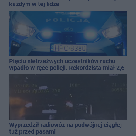
każdym w tej lidze
Pięciu nietrzeźwych uczestników ruchu
wpadło w ręce policji. Rekordzista miał 2,6
promila
Wyprzedził radiowóz na podwójnej ciągłej
tuż przed pasami