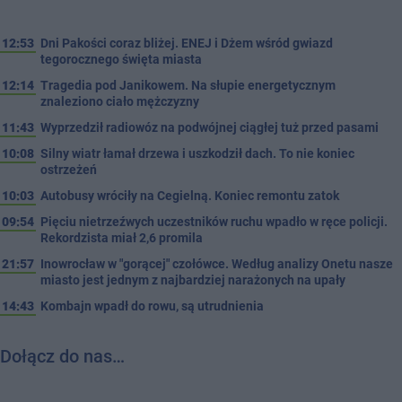
12:53
Dni Pakości coraz bliżej. ENEJ i Dżem wśród gwiazd
tegorocznego święta miasta
12:14
Tragedia pod Janikowem. Na słupie energetycznym
znaleziono ciało mężczyzny
11:43
Wyprzedził radiowóz na podwójnej ciągłej tuż przed pasami
10:08
Silny wiatr łamał drzewa i uszkodził dach. To nie koniec
ostrzeżeń
10:03
Autobusy wróciły na Cegielną. Koniec remontu zatok
09:54
Pięciu nietrzeźwych uczestników ruchu wpadło w ręce policji.
Rekordzista miał 2,6 promila
21:57
Inowrocław w "gorącej" czołówce. Według analizy Onetu nasze
miasto jest jednym z najbardziej narażonych na upały
14:43
Kombajn wpadł do rowu, są utrudnienia
Dołącz do nas…