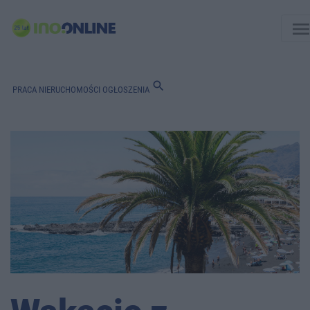
men
search
PRACA
NIERUCHOMOŚCI
OGŁOSZENIA