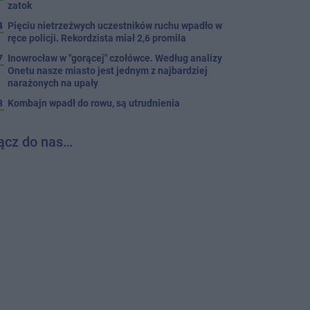
zatok
4
Pięciu nietrzeźwych uczestników ruchu wpadło w
ręce policji. Rekordzista miał 2,6 promila
7
Inowrocław w "gorącej" czołówce. Według analizy
Onetu nasze miasto jest jednym z najbardziej
narażonych na upały
3
Kombajn wpadł do rowu, są utrudnienia
ącz do nas…