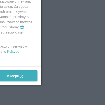
alizowanych reklam,
ie usług. Za zgodą
ych oraz aktywnie
watność, prosimy o
wolna i zawsze możesz
m rogu strony
.
sprzeciwić się
 naszych serwisów
esz w
Polityce
Akceptuję