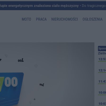
łupie energetycznym znaleziono ciało mężczyzny
• Do tragicznego zdarzenia doszło w 
MOTO
PRACA
NIERUCHOMOŚCI
OGŁOSZENIA
Spons
Zieln
12:5
12:1
11:4
10:0
10:0