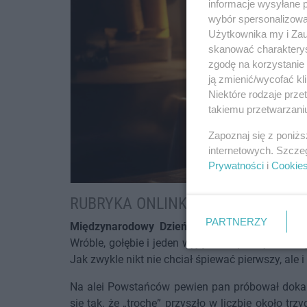
informacje wysyłane 
wybór spersonalizowan
Użytkownika my i Zau
skanować charakterys
zgodę na korzystanie 
ją zmienić/wycofać kl
Niektóre rodzaje prz
takiemu przetwarzaniu
Zapoznaj się z poniż
internetowych. Szcze
Prywatności
i
Cookie
RUBRYKA ONLINKA ;-)
PARTNERZY
Międzynarodowy Dzień Ptaków
w Inowrocławiu
Wróble, gołębie i jeden wyjątkowo pewny siebie 
Jak zwykle nikt nie chciał śpiewać pierwszy, ale i
Na alei Powstańców pewien pan próbował dokarm
się tak, że „trochę” przyszło w liczbie około tr