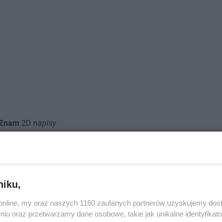
ą Znam
2D
napisy
niku,
o.online, my oraz naszych 1160 zaufanych partnerów uzyskujemy dos
niu oraz przetwarzamy dane osobowe, takie jak unikalne identyfikat