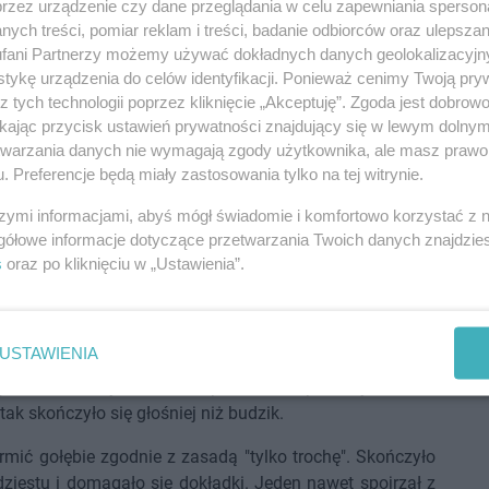
przez urządzenie czy dane przeglądania w celu zapewniania sperson
ych treści, pomiar reklam i treści, badanie odbiorców oraz ulepszan
fani Partnerzy możemy używać dokładnych danych geolokalizacyjn
tykę urządzenia do celów identyfikacji. Ponieważ cenimy Twoją pry
z tych technologii poprzez kliknięcie „Akceptuję”. Zgoda jest dobro
ikając przycisk ustawień prywatności znajdujący się w lewym dolny
etwarzania danych nie wymagają zgody użytkownika, ale masz prawo 
. Preferencje będą miały zastosowania tylko na tej witrynie.
szymi informacjami, abyś mógł świadomie i komfortowo korzystać z
gółowe informacje dotyczące przetwarzania Twoich danych znajdzi
s
oraz po kliknięciu w „Ustawienia”.
USTAWIENIA
 zaczął się od narady na drzewie przy ulicy Solnej.
gawron ustalały, kto dziś odpowiada za poranny koncert.
 tak skończyło się głośniej niż budzik.
ić gołębie zgodnie z zasadą "tylko trochę". Skończyło
zydziestu i domagało się dokładki. Jeden nawet spojrzał z