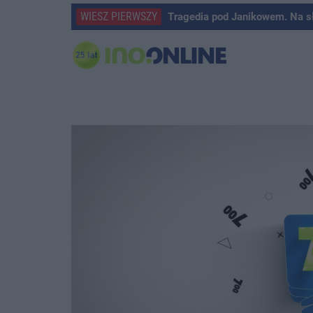
WIESZ PIERWSZY
Tragedia pod Janikowem. Na s