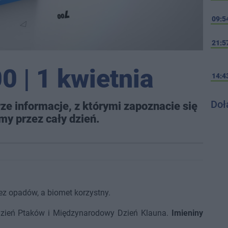
09:5
21:5
0 | 1 kwietnia
14:4
Doł
ze informacje, z którymi zapoznacie się
my przez cały dzień.
ez opadów, a biomet korzystny.
 Dzień Ptaków i Międzynarodowy Dzień Klauna.
Imieniny