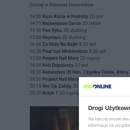
Dzisiaj w
Kinomax Inowrocław
:
14:00
Kicia Kocia w Podróży
2D pol
14:15
Najświętsze Serce
2D
lektor
14:30
Pan Ryba
2D
dubbing
15:00
Hopnięci
2D
dubbing
16:00
Za Duży Na Bajki 3
2D pol
16:30
Piep*zyć Mickiewicza 3
2D pol
17:00
Projekt Hail Mary
2D
napisy
18:00
Król Dopalaczy
2D pol
18:20
Reminders Of Him. Cząstka Ciebie, Któr
19:50
Projekt Hail Mary
2D
napisy
20:15
Oni Cię Zabiją
2D
napisy
20:30
Krzyk 7
2D
napisy
Drogi Użytkow
Na naszej stronie in
informacje na urządze