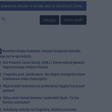
środę rano w okolicach Giebni koło Janikowa. Wówczas na słupie energetycznym odnaleziono ciało mężczyzny.
search
zaloguj
nowy profil
Komfort blisko Solanek. Ostatni budynek Osiedla
.
ego już w sprzedaży
3
Dni Pakości coraz bliżej. ENEJ i Dżem wśród gwiazd
tegorocznego święta miasta
4
Tragedia pod Janikowem. Na słupie energetycznym
znaleziono ciało mężczyzny
3
Wyprzedził radiowóz na podwójnej ciągłej tuż przed
pasami
8
Silny wiatr łamał drzewa i uszkodził dach. To nie
koniec ostrzeżeń
3
Autobusy wróciły na Cegielną. Koniec remontu