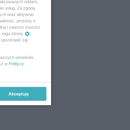
alizowanych reklam,
ie usług. Za zgodą
ych oraz aktywnie
watność, prosimy o
wolna i zawsze możesz
m rogu strony
.
sprzeciwić się
 naszych serwisów
esz w
Polityce
Akceptuję