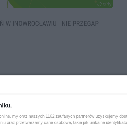
EŃ W INOWROCŁAWIU | NIE PRZEGAP
niku,
o.online, my oraz naszych 1162 zaufanych partnerów uzyskujemy dos
niu oraz przetwarzamy dane osobowe, takie jak unikalne identyfikat