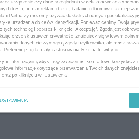
przez urządzenie czy dane przeglądania w celu zapewniania sperson
ych treści, pomiar reklam i treści, badanie odbiorców oraz ulepszan
ą Znam
2D
napisy
fani Partnerzy możemy używać dokładnych danych geolokalizacyjn
tykę urządzenia do celów identyfikacji. Ponieważ cenimy Twoją pry
z tych technologii poprzez kliknięcie „Akceptuję”. Zgoda jest dobro
ikając przycisk ustawień prywatności znajdujący się w lewym dolny
etwarzania danych nie wymagają zgody użytkownika, ale masz prawo 
. Preferencje będą miały zastosowania tylko na tej witrynie.
szymi informacjami, abyś mógł świadomie i komfortowo korzystać z
we w zawieszeniu
gółowe informacje dotyczące przetwarzania Twoich danych znajdzi
 podczas akcji gaśniczej
s
oraz po kliknięciu w „Ustawienia”.
USTAWIENIA