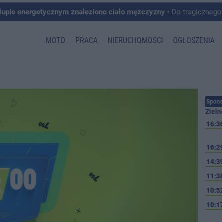
łupie energetycznym znaleziono ciało mężczyzny
• Do tragicznego zdarzenia doszło w 
MOTO
PRACA
NIERUCHOMOŚCI
OGŁOSZENIA
Spons
Zieln
16:3
16:2
14:3
11:3
10:5
10:1