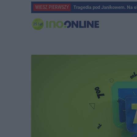
WIESZ PIERWSZY
Tragedia pod Janikowem. Na s