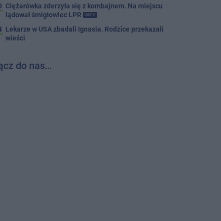
0
Ciężarówka zderzyła się z kombajnem. Na miejscu
lądował śmigłowiec LPR
VIDEO
4
Lekarze w USA zbadali Ignasia. Rodzice przekazali
wieści
ącz do nas…