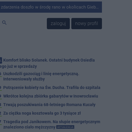
środę rano w okolicach Giebni koło Janikowa. Wówczas na słupie energetycznym odnaleziono ciało mężczyzny.
search
zaloguj
nowy profil
Komfort blisko Solanek. Ostatni budynek Osiedla
.
ego już w sprzedaży
6
Uszkodzili gazociąg i linię energetyczną.
Interweniowały służby
9
Potrącenie kobiety na Św. Ducha. Trafiła do szpitala
9
Wkrótce kolejna zbiórka gabarytów w Inowrocławiu
8
Trwają poszukiwania 68-letniego Romana Kucały
2
Za ciężka noga kosztowała go 3 tysiące zł
7
Tragedia pod Janikowem. Na słupie energetycznym
znaleziono ciało mężczyzny
AKTUALIZACJA