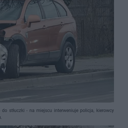
do stłuczki - na miejscu interweniuje policja, kierowcy
.