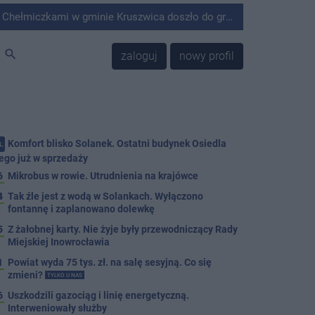
minie Kruszwica doszło do groźnie wyglądającego zdarzenia.
search
zaloguj
nowy profil
Komfort blisko Solanek. Ostatni budynek Osiedla
.
ego już w sprzedaży
6
Mikrobus w rowie. Utrudnienia na krajówce
4
Tak źle jest z wodą w Solankach. Wyłączono
fontannę i zaplanowano dolewkę
5
Z żałobnej karty. Nie żyje były przewodniczący Rady
Miejskiej Inowrocławia
1
Powiat wyda 75 tys. zł. na salę sesyjną. Co się
zmieni?
TYLKO U NAS
6
Uszkodzili gazociąg i linię energetyczną.
Interweniowały służby