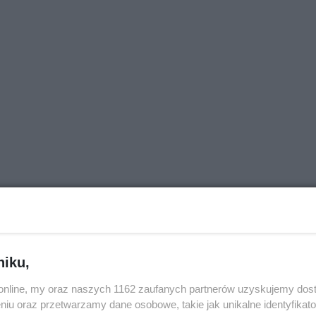
niku,
o.online, my oraz naszych 1162 zaufanych partnerów uzyskujemy dos
niu oraz przetwarzamy dane osobowe, takie jak unikalne identyfikat