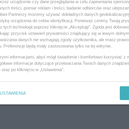
przez urządzenie czy dane przeglądania w celu zapewniania sperson
ych treści, pomiar reklam i treści, badanie odbiorców oraz ulepszan
fani Partnerzy możemy używać dokładnych danych geolokalizacyjn
tykę urządzenia do celów identyfikacji. Ponieważ cenimy Twoją pry
z tych technologii poprzez kliknięcie „Akceptuję”. Zgoda jest dobro
ikając przycisk ustawień prywatności znajdujący się w lewym dolny
j nas w Google News
etwarzania danych nie wymagają zgody użytkownika, ale masz prawo 
. Preferencje będą miały zastosowania tylko na tej witrynie.
szymi informacjami, abyś mógł świadomie i komfortowo korzystać z
gółowe informacje dotyczące przetwarzania Twoich danych znajdzi
s
oraz po kliknięciu w „Ustawienia”.
USTAWIENIA