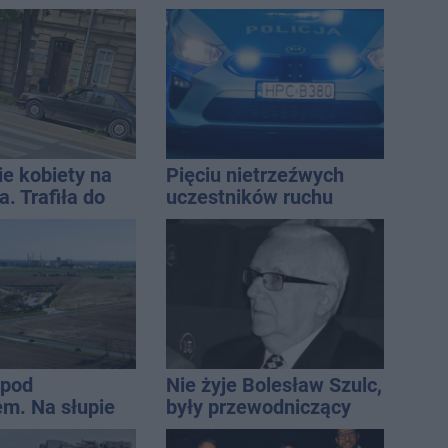
Inowrocław
ie kobiety na
Pięciu nietrzeźwych
. Trafiła do
uczestników ruchu
wpadło w ręce policji.
Rekordzista miał 2,6
promila
 pod
Nie żyje Bolesław Szulc,
m. Na słupie
były przewodniczący
ycznym
Rady Miejskiej i