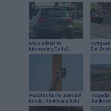
Inowrocławiu
Kucały
Kto siedział za
Potrącen
kierownicą Golfa?
Św. Ducha
Kierowca zbiegł po
szpitala
kolizji
Podczas burzy ucierpiał
Tragedia
komin. Konieczna była
Janikowe
interwencja strażaków
energet