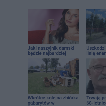
Jaki naszyjnik damski
Uszkodzil
będzie najbardziej
linię ene
uniwersalny? Modele,
Interwen
które pasują do wielu
stylizacji
Wkrótce kolejna zbiórka
Trwają p
gabarytów w
68-letni