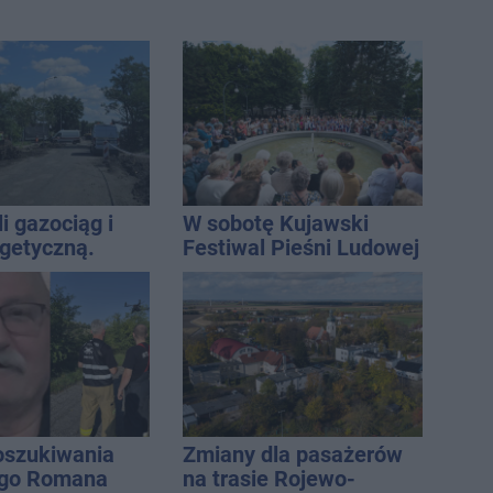
i gazociąg i
W sobotę Kujawski
rgetyczną.
Festiwal Pieśni Ludowej
iowały służby
oszukiwania
Zmiany dla pasażerów
ego Romana
na trasie Rojewo-