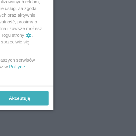
alizowanych reklam,
ie usług. Za zgodą
ych oraz aktywnie
watność, prosimy o
wolna i zawsze możesz
m rogu strony
.
sprzeciwić się
 naszych serwisów
esz w
Polityce
Akceptuję