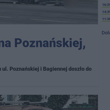
16:2
14:3
11:3
Doł
na Poznańskiej,
ul. Poznańskiej i Bagiennej doszło do