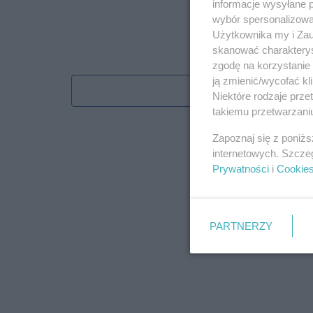
informacje wysyłane 
wybór spersonalizowan
Użytkownika my i Zau
skanować charakterys
zgodę na korzystanie 
ją zmienić/wycofać kl
Obserwu
Niektóre rodzaje prz
takiemu przetwarzaniu
Zapoznaj się z poniż
internetowych. Szcze
Prywatności
i
Cookie
PARTNERZY