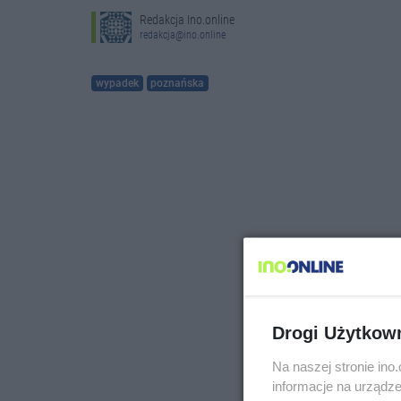
Redakcja Ino.online
redakcja@ino.online
wypadek
poznańska
Drogi Użytkow
Na naszej stronie in
informacje na urządze