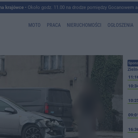
 na krajówce
• Około godz. 11.00 na drodze pomiędzy Gocanowem a Chełmiczkami w g
MOTO
PRACA
NIERUCHOMOŚCI
OGŁOSZENIA
Spons
Zieln
11:1
10:3
10:2
09:0
16:3