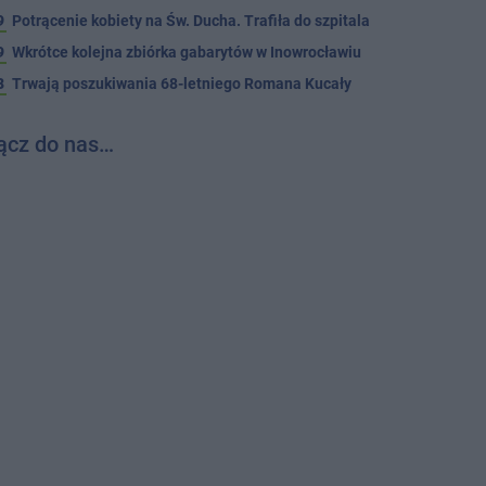
9
Potrącenie kobiety na Św. Ducha. Trafiła do szpitala
9
Wkrótce kolejna zbiórka gabarytów w Inowrocławiu
8
Trwają poszukiwania 68-letniego Romana Kucały
ącz do nas…