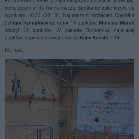
Po przerwie Chemik przejął inicjatywę i uzyskał przewagę,
którą utrzymał do końca meczu. Spotkanie zakończyło się
wynikiem 46:33 (23:18). Najlepszym strzelcem Chemika
był
Igor Rymarkiewicz
, autor 18 punktów.
Mateusz Marek
zdobył 12 punktów. W zespole Ekonomika najwięcej
punktów zapisał na swoim koncie
Kuba Kański
– 14.
fot. nad.