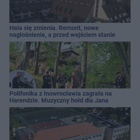
Hala się zmienia. Remont, nowe
nagłośnienie, a przed wejściem stanie
QEMETICA ARENA
Polifonika z Inowrocławia zagrała na
Harendzie. Muzyczny hołd dla Jana
Kasprowicza