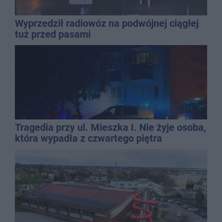
Wyprzedził radiowóz na podwójnej ciągłej
tuż przed pasami
Tragedia przy ul. Mieszka I. Nie żyje osoba,
która wypadła z czwartego piętra