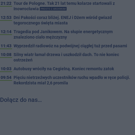
21:22
Tour de Pologne. Tak 21 lat temu kolarze startowali z
Inowrocławia
PROSTO Z ARCHIWUM
12:53
Dni Pakości coraz bliżej. ENEJ i Dżem wśród gwiazd
tegorocznego święta miasta
12:14
Tragedia pod Janikowem. Na słupie energetycznym
znaleziono ciało mężczyzny
11:43
Wyprzedził radiowóz na podwójnej ciągłej tuż przed pasami
10:08
Silny wiatr łamał drzewa i uszkodził dach. To nie koniec
ostrzeżeń
10:03
Autobusy wróciły na Cegielną. Koniec remontu zatok
09:54
Pięciu nietrzeźwych uczestników ruchu wpadło w ręce policji.
Rekordzista miał 2,6 promila
Dołącz do nas…