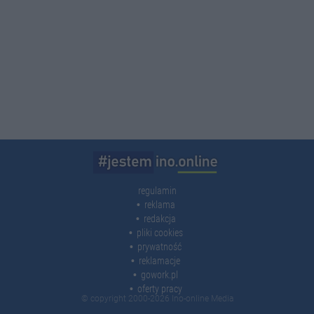
regulamin
reklama
redakcja
pliki cookies
prywatność
reklamacje
gowork.pl
oferty pracy
© copyright 2000-2026 Ino-online Media