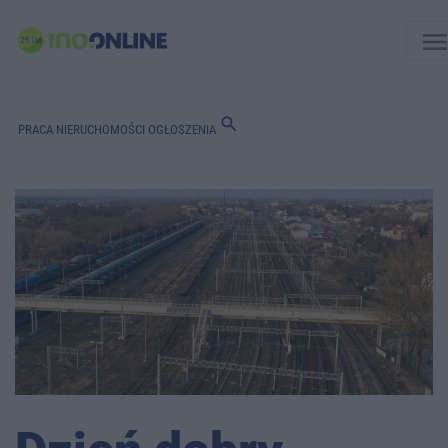
men
search
PRACA
NIERUCHOMOŚCI
OGŁOSZENIA