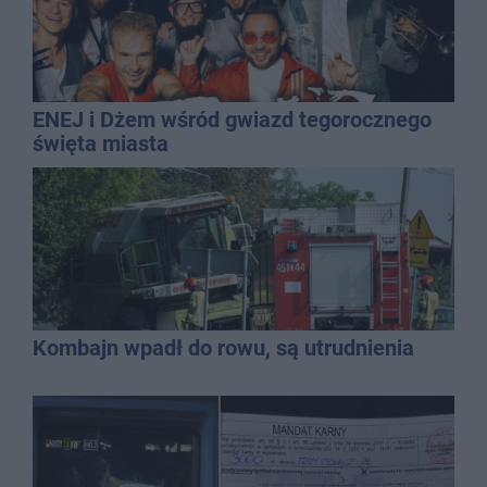
ENEJ i Dżem wśród gwiazd tegorocznego
święta miasta
Kombajn wpadł do rowu, są utrudnienia