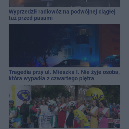
Wyprzedził radiowóz na podwójnej ciągłej
tuż przed pasami
Tragedia przy ul. Mieszka I. Nie żyje osoba,
która wypadła z czwartego piętra