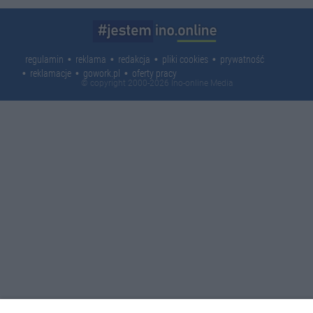
regulamin
reklama
redakcja
pliki cookies
prywatność
reklamacje
gowork.pl
oferty pracy
© copyright 2000-2026 Ino-online Media