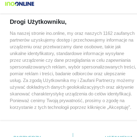
Drogi Użytkowniku,
Na naszej stronie ino.online, my oraz naszych 1162 zaufanych
partnerów uzyskujemy dostęp i przechowujemy informacje na
urządzeniu oraz przetwarzamy dane osobowe, takie jak
unikalne identyfikatory, standardowe informacje wysyłane
przez urządzenie czy dane przeglądania w celu zapewniania
spersonalizowanych reklam, wybór spersonalizowanych treści,
pomiar reklam i treści, badanie odbiorców oraz ulepszanie
usług. Za zgodą Użytkownika my i Zaufani Partnerzy możemy
używać dokładnych danych geolokalizacyjnych oraz aktywnie
skanować charakterystykę urządzenia do celów identyfikacji.
Ponieważ cenimy Twoją prywatność, prosimy o zgodę na
korzystanie z tych technologii poprzez kliknięcie „Akceptuję”.
Zgoda jest dobrowolna i zawsze możesz ją zmienić/wycofać
klikając przycisk ustawień prywatności znajdujący się w lewym
dolnym rogu strony
. Niektóre rodzaje przetwarzania danych
nie wymagają zgody użytkownika, ale masz prawo sprzeciwić