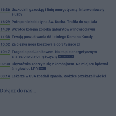
16:36
Uszkodzili gazociąg i linię energetyczną. Interweniowały
służby
16:29
Potrącenie kobiety na Św. Ducha. Trafiła do szpitala
14:39
Wkrótce kolejna zbiórka gabarytów w Inowrocławiu
11:38
Trwają poszukiwania 68-letniego Romana Kucały
10:52
Za ciężka noga kosztowała go 3 tysiące zł
10:17
Tragedia pod Janikowem. Na słupie energetycznym
znaleziono ciało mężczyzny
AKTUALIZACJA
09:30
Ciężarówka zderzyła się z kombajnem. Na miejscu lądował
śmigłowiec LPR
VIDEO
08:14
Lekarze w USA zbadali Ignasia. Rodzice przekazali wieści
Dołącz do nas…