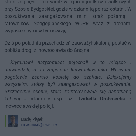
która zaginęła. Trop wiódł w rejon ogródków działkowych
przy Szosie Bydgoskiej, gdzie widziano ją po raz ostatni. W
poszukiwania zaangażowana m.in. straż pożarną i
ratowników Nadgoplańskiego WOPR wraz z dronami
wyposażonymi w termowizję.
Dziś po południu przechodzień zauważył skuloną postać w
pobliżu drogi z Inowrocławia do Gnojna.
-
Kryminalni natychmiast pojechali w to miejsce i
potwierdzili, że to zaginiona Inowrocławianka. Wezwane
pogotowie zabrało kobietę do szpitala. Dziękujemy
wszystkim, którzy byli zaangażowani w poszukiwania.
Szczególnie osobie, która zainteresowała się napotkaną
kobietą
- informuje asp. szt.
Izabella Drobniecka
z
inowrocławskiej policji.
Maciej Piątek
maciej.piatek@ino.online