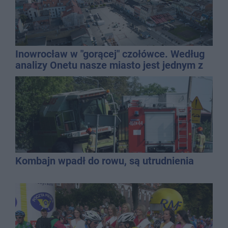
Inowrocław w "gorącej" czołówce. Według
analizy Onetu nasze miasto jest jednym z
najbardziej narażonych na upały
Kombajn wpadł do rowu, są utrudnienia