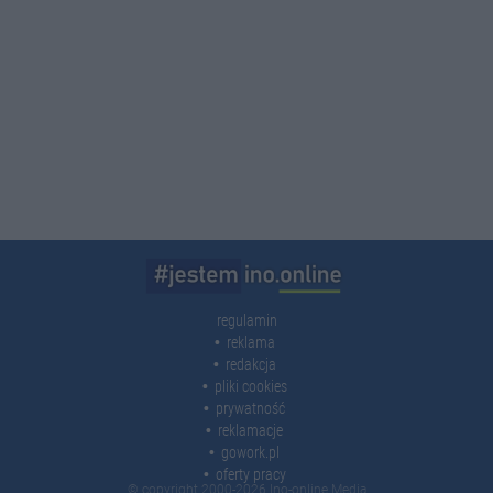
regulamin
reklama
redakcja
pliki cookies
prywatność
reklamacje
gowork.pl
oferty pracy
© copyright 2000-2026 Ino-online Media