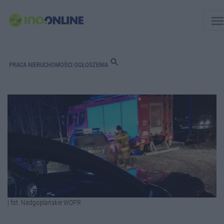
men
search
PRACA
NIERUCHOMOŚCI
OGŁOSZENIA
| fot. Nadgoplańskie WOPR