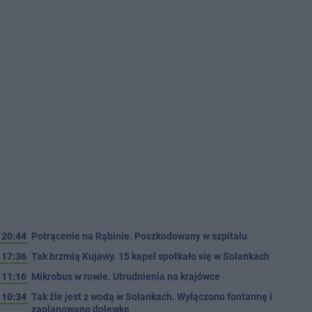
20:44
Potrącenie na Rąbinie. Poszkodowany w szpitalu
17:36
Tak brzmią Kujawy. 15 kapel spotkało się w Solankach
11:16
Mikrobus w rowie. Utrudnienia na krajówce
10:34
Tak źle jest z wodą w Solankach. Wyłączono fontannę i
zaplanowano dolewkę