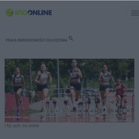
men
search
PRACA
NIERUCHOMOŚCI
OGŁOSZENIA
| fot. arch. Ino.online