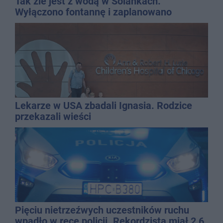
Tak źle jest z wodą w Solankach.
Wyłączono fontannę i zaplanowano
dolewkę
Lekarze w USA zbadali Ignasia. Rodzice
przekazali wieści
Pięciu nietrzeźwych uczestników ruchu
wpadło w ręce policji. Rekordzista miał 2,6