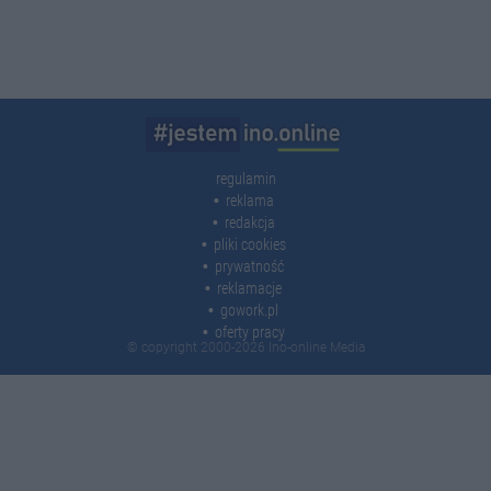
regulamin
reklama
redakcja
pliki cookies
prywatność
reklamacje
gowork.pl
oferty pracy
© copyright 2000-2026 Ino-online Media