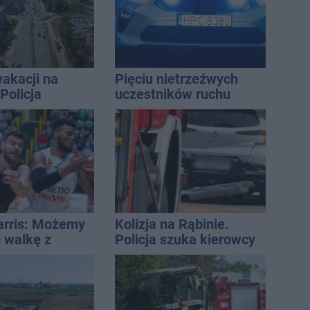
akacji na
Pięciu nietrzeźwych
Policja
uczestników ruchu
ała lipiec
wpadło w ręce policji.
Rekordzista miał 2,6
promila
Harris: Możemy
Kolizja na Rąbinie.
 walkę z
Policja szuka kierowcy
tej lidze
Golfa