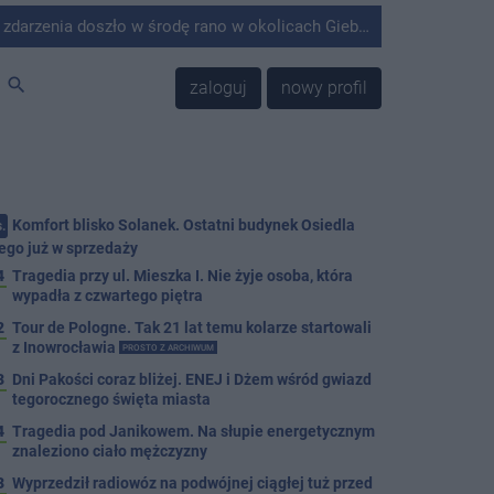
środę rano w okolicach Giebni koło Janikowa. Wówczas na słupie energetycznym odnaleziono ciało mężczyzny.
search
zaloguj
nowy profil
Komfort blisko Solanek. Ostatni budynek Osiedla
.
ego już w sprzedaży
4
Tragedia przy ul. Mieszka I. Nie żyje osoba, która
wypadła z czwartego piętra
2
Tour de Pologne. Tak 21 lat temu kolarze startowali
z Inowrocławia
PROSTO Z ARCHIWUM
3
Dni Pakości coraz bliżej. ENEJ i Dżem wśród gwiazd
tegorocznego święta miasta
4
Tragedia pod Janikowem. Na słupie energetycznym
znaleziono ciało mężczyzny
3
Wyprzedził radiowóz na podwójnej ciągłej tuż przed