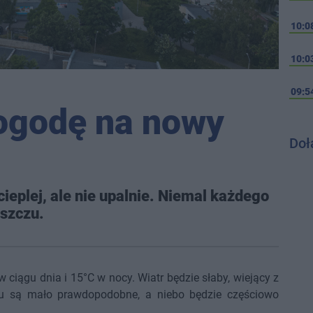
10:0
10:0
09:5
ogodę na nowy
Doł
ieplej, ale nie upalnie. Niemal każdego
eszczu.
 ciągu dnia i 15°C w nocy. Wiatr będzie słaby, wiejący z
zu są mało prawdopodobne, a niebo będzie częściowo