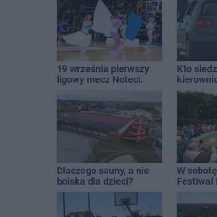
gospodarką
19 września pierwszy
Kto siedz
ligowy mecz Noteci.
kierowni
Znamy cały terminarz
Kierowca
kolizji
Dlaczego sauny, a nie
W sobotę
boiska dla dzieci?
Festiwal
Ratusz odpowiada