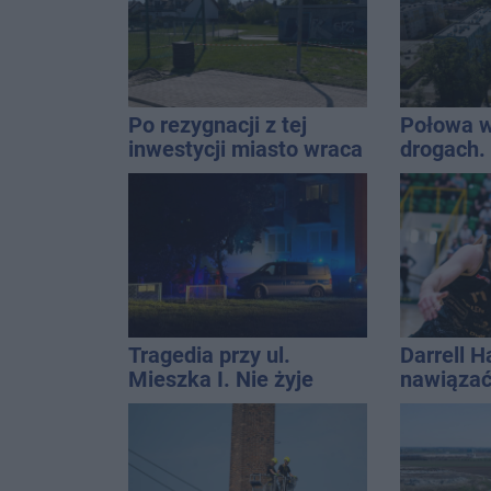
Po rezygnacji z tej
Połowa w
inwestycji miasto wraca
drogach. 
do tematu
podsumow
Tragedia przy ul.
Darrell 
Mieszka I. Nie żyje
nawiązać
osoba, która wypadła z
każdym w 
czwartego piętra