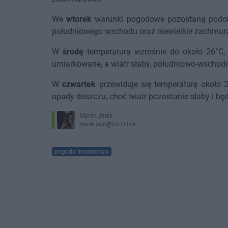
We
wtorek
warunki pogodowe pozostaną podobn
południowego wschodu oraz niewielkie zachmurz
W
środę
temperatura wzrośnie do około 26°C, 
umiarkowane, a wiatr słaby, południowo-wschodn
W
czwartek
przewiduje się temperaturę około 
opady deszczu, choć wiatr pozostanie słaby i będ
Marek Jasik
marek.jasik@ino.online
pogoda inowrocław