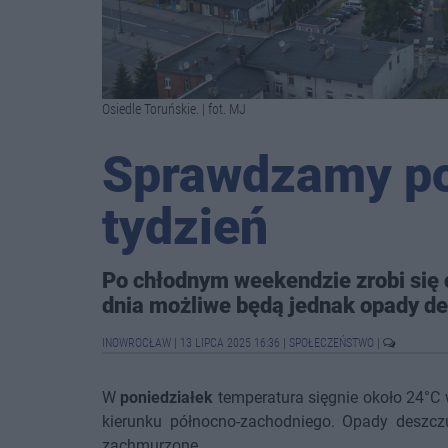
Osiedle Toruńskie. | fot. MJ
Sprawdzamy p
tydzień
Po chłodnym weekendzie zrobi się c
dnia możliwe będą jednak opady d
INOWROCŁAW
|
13 LIPCA 2025 16:36
|
SPOŁECZEŃSTWO
|
W
poniedziałek
temperatura sięgnie około 24°C w
kierunku północno-zachodniego. Opady deszc
zachmurzone.