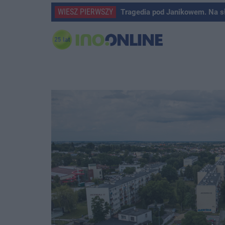
WIESZ PIERWSZY
Tragedia pod Janikowem. Na s