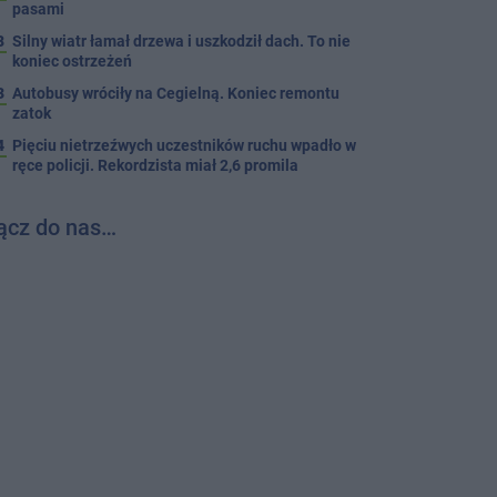
pasami
8
Silny wiatr łamał drzewa i uszkodził dach. To nie
koniec ostrzeżeń
3
Autobusy wróciły na Cegielną. Koniec remontu
zatok
4
Pięciu nietrzeźwych uczestników ruchu wpadło w
ręce policji. Rekordzista miał 2,6 promila
ącz do nas…