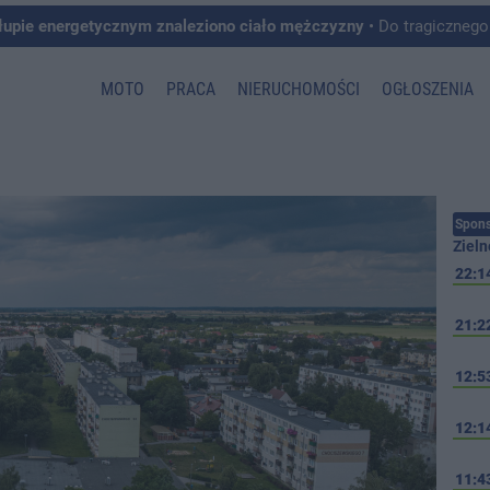
łupie energetycznym znaleziono ciało mężczyzny
• Do tragicznego zdarzenia doszło w 
MOTO
PRACA
NIERUCHOMOŚCI
OGŁOSZENIA
Spons
Zieln
22:1
21:2
12:5
12:1
11:4