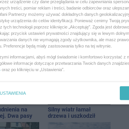
ści. Stracił
przed pasami
przez urządzenie czy dane przeglądania w celu zapewniania sperson
tys. zł
ych treści, pomiar reklam i treści, badanie odbiorców oraz ulepszan
fani Partnerzy możemy używać dokładnych danych geolokalizacyjn
tykę urządzenia do celów identyfikacji. Ponieważ cenimy Twoją pry
z tych technologii poprzez kliknięcie „Akceptuję”. Zgoda jest dobro
ikając przycisk ustawień prywatności znajdujący się w lewym dolny
etwarzania danych nie wymagają zgody użytkownika, ale masz prawo 
. Preferencje będą miały zastosowania tylko na tej witrynie.
a z
Autobusy wróciły na
awia zagrała na
Cegielną. Koniec
szymi informacjami, abyś mógł świadomie i komfortowo korzystać z
e. Muzyczny
remontu zatok
gółowe informacje dotyczące przetwarzania Twoich danych znajdzi
 Jana
s
oraz po kliknięciu w „Ustawienia”.
icza
USTAWIENIA
udnienia na
Silny wiatr łamał
j. Dwa pasy
drzewa i uszkodził
a przyczepa od
dach. To nie koniec
ostrzeżeń