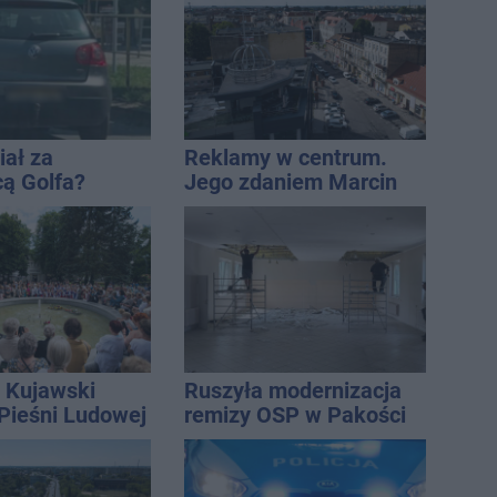
iał za
Reklamy w centrum.
cą Golfa?
Jego zdaniem Marcin
 zbiegł po
Wroński jest w błędzie
[akt.]
 Kujawski
Ruszyła modernizacja
 Pieśni Ludowej
remizy OSP w Pakości