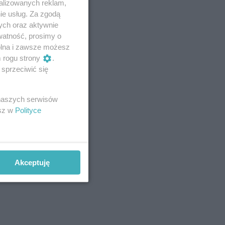
alizowanych reklam,
ie usług. Za zgodą
ych oraz aktywnie
watność, prosimy o
wolna i zawsze możesz
m rogu strony
.
sprzeciwić się
 naszych serwisów
esz w
Polityce
Akceptuję