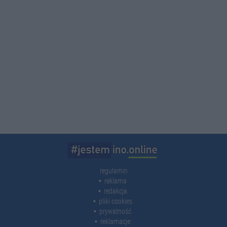
regulamin
reklama
redakcja
pliki cookies
prywatność
reklamacje