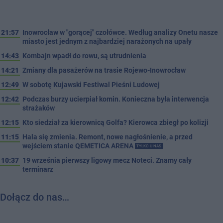
21:57
Inowrocław w "gorącej" czołówce. Według analizy Onetu nasze
miasto jest jednym z najbardziej narażonych na upały
14:43
Kombajn wpadł do rowu, są utrudnienia
14:21
Zmiany dla pasażerów na trasie Rojewo-Inowrocław
12:49
W sobotę Kujawski Festiwal Pieśni Ludowej
12:42
Podczas burzy ucierpiał komin. Konieczna była interwencja
strażaków
12:15
Kto siedział za kierownicą Golfa? Kierowca zbiegł po kolizji
11:15
Hala się zmienia. Remont, nowe nagłośnienie, a przed
wejściem stanie QEMETICA ARENA
TYLKO U NAS
10:37
19 września pierwszy ligowy mecz Noteci. Znamy cały
terminarz
Dołącz do nas…