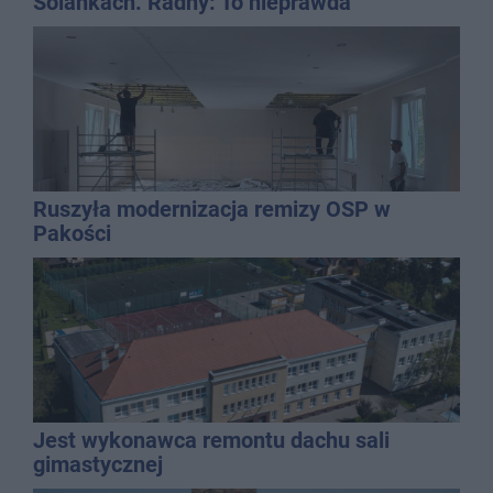
Solankach. Radny: To nieprawda
Ruszyła modernizacja remizy OSP w
Pakości
Jest wykonawca remontu dachu sali
gimastycznej