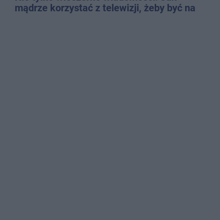
mądrze korzystać z telewizji, żeby być na
bieżąco, ale nie żyć w informacyjnym
chaosie?