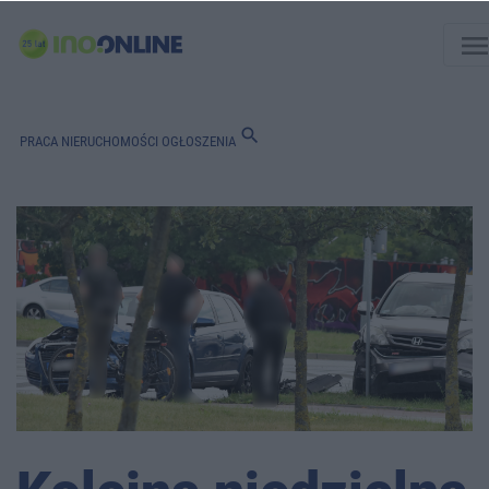
men
search
PRACA
NIERUCHOMOŚCI
OGŁOSZENIA