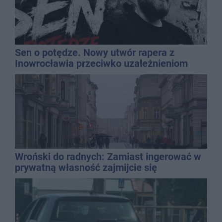
Sen o potędze. Nowy utwór rapera z
Inowrocławia przeciwko uzależnieniom
Wroński do radnych: Zamiast ingerować w
prywatną własność zajmijcie się
gospodarką