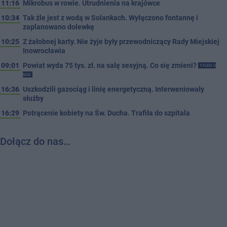
11:16
Mikrobus w rowie. Utrudnienia na krajówce
10:34
Tak źle jest z wodą w Solankach. Wyłączono fontannę i
zaplanowano dolewkę
10:25
Z żałobnej karty. Nie żyje były przewodniczący Rady Miejskiej
Inowrocławia
09:01
Powiat wyda 75 tys. zł. na salę sesyjną. Co się zmieni?
TYLKO U
NAS
16:36
Uszkodzili gazociąg i linię energetyczną. Interweniowały
służby
16:29
Potrącenie kobiety na Św. Ducha. Trafiła do szpitala
Dołącz do nas…