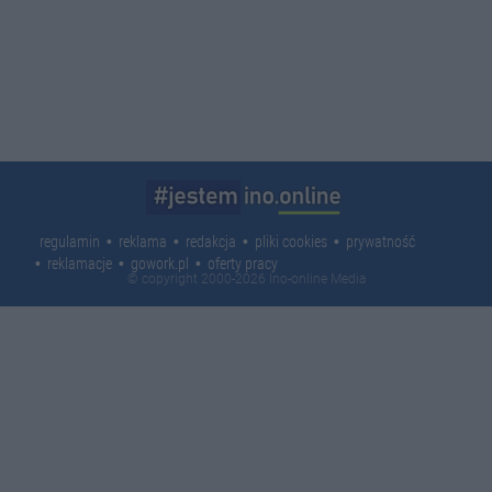
regulamin
reklama
redakcja
pliki cookies
prywatność
reklamacje
gowork.pl
oferty pracy
© copyright 2000-2026 Ino-online Media