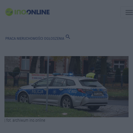
men
search
PRACA
NIERUCHOMOŚCI
OGŁOSZENIA
| fot. archiwum ino.online