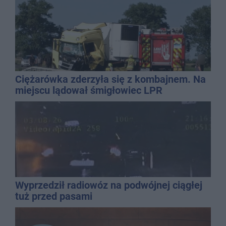
Ciężarówka zderzyła się z kombajnem. Na
miejscu lądował śmigłowiec LPR
Wyprzedził radiowóz na podwójnej ciągłej
tuż przed pasami