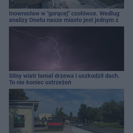
Inowrocław w "gorącej" czołówce. Według
analizy Onetu nasze miasto jest jednym z
najbardziej narażonych na upały
Silny wiatr łamał drzewa i uszkodził dach.
To nie koniec ostrzeżeń