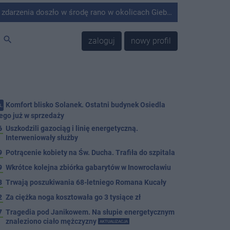
środę rano w okolicach Giebni koło Janikowa. Wówczas na słupie energetycznym odnaleziono ciało mężczyzny.
search
zaloguj
nowy profil
Komfort blisko Solanek. Ostatni budynek Osiedla
.
ego już w sprzedaży
6
Uszkodzili gazociąg i linię energetyczną.
Interweniowały służby
9
Potrącenie kobiety na Św. Ducha. Trafiła do szpitala
9
Wkrótce kolejna zbiórka gabarytów w Inowrocławiu
8
Trwają poszukiwania 68-letniego Romana Kucały
2
Za ciężka noga kosztowała go 3 tysiące zł
7
Tragedia pod Janikowem. Na słupie energetycznym
znaleziono ciało mężczyzny
AKTUALIZACJA