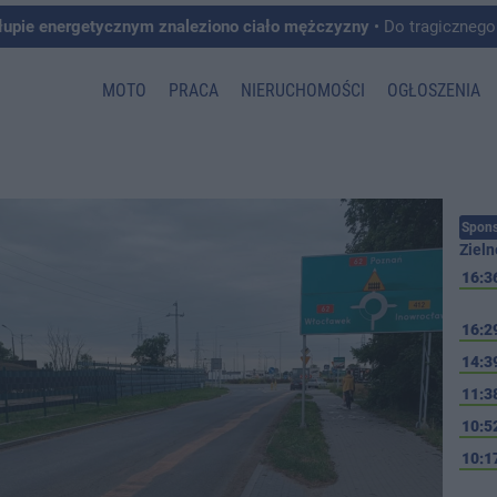
łupie energetycznym znaleziono ciało mężczyzny
• Do tragicznego zdarzenia doszło w 
MOTO
PRACA
NIERUCHOMOŚCI
OGŁOSZENIA
Spons
Zieln
16:3
16:2
14:3
11:3
10:5
10:1