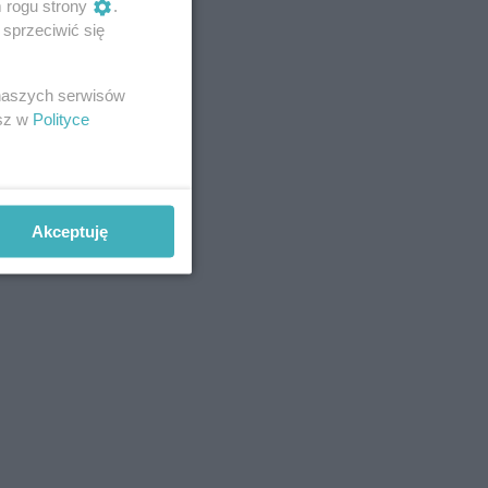
m rogu strony
.
sprzeciwić się
 naszych serwisów
esz w
Polityce
Akceptuję