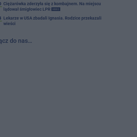
0
Ciężarówka zderzyła się z kombajnem. Na miejscu
lądował śmigłowiec LPR
VIDEO
4
Lekarze w USA zbadali Ignasia. Rodzice przekazali
wieści
ącz do nas…