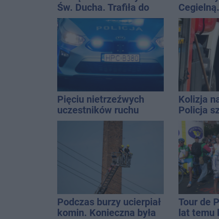
Św. Ducha. Trafiła do
Cegielną
szpitala
remontu 
Pięciu nietrzeźwych
Kolizja n
uczestników ruchu
Policja 
wpadło w ręce policji.
Golfa
Rekordzista miał 2,6
promila
Podczas burzy ucierpiał
Tour de 
komin. Konieczna była
lat temu 