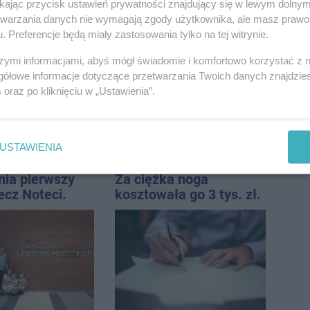
ikając przycisk ustawień prywatności znajdujący się w lewym dolny
etwarzania danych nie wymagają zgody użytkownika, ale masz prawo 
ka zderzyła się
Wyprzedził radiowóz na
. Preferencje będą miały zastosowania tylko na tej witrynie.
jnem. Na
podwójnej ciągłej tuż
szymi informacjami, abyś mógł świadomie i komfortowo korzystać z
lądował
przed pasami
gółowe informacje dotyczące przetwarzania Twoich danych znajdzi
ec LPR
s
oraz po kliknięciu w „Ustawienia”.
USTAWIENIA
nia pierwszy
Za ciężka noga
ecz Noteci.
kosztowała go 3 tys. zł.
ły terminarz
Do tego 13 punktów