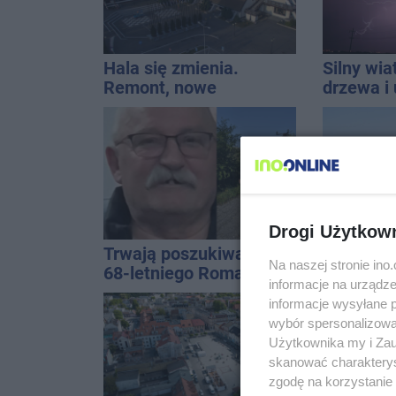
Hala się zmienia.
Silny wia
Remont, nowe
drzewa i 
nagłośnienie, a przed
dach. To 
wejściem stanie
ostrzeże
QEMETICA ARENA
Drogi Użytkow
Trwają poszukiwania
Tragedia
Na naszej stronie in
68-letniego Romana
Janikowe
informacje na urządze
Kucały
energet
informacje wysyłane 
znalezion
wybór spersonalizowan
mężczyz
Użytkownika my i Zau
skanować charakterys
zgodę na korzystanie 