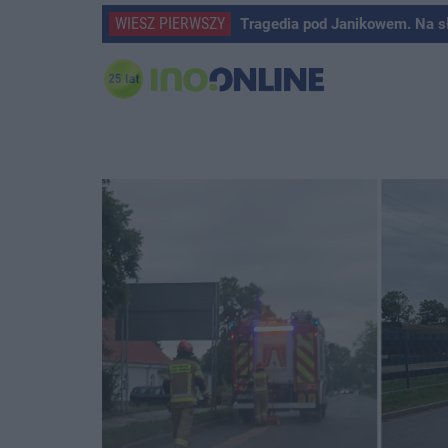
WIESZ PIERWSZY
Tragedia pod Janikowem. Na s