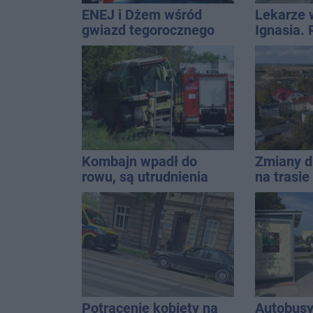
ENEJ i Dżem wśród
Lekarze 
gwiazd tegorocznego
Ignasia.
święta miasta
przekazal
Kombajn wpadł do
Zmiany d
rowu, są utrudnienia
na trasi
Inowrocł
Potrącenie kobiety na
Autobusy