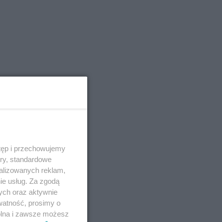
tęp i przechowujemy
ory, standardowe
alizowanych reklam,
ie usług. Za zgodą
ych oraz aktywnie
watność, prosimy o
wolna i zawsze możesz