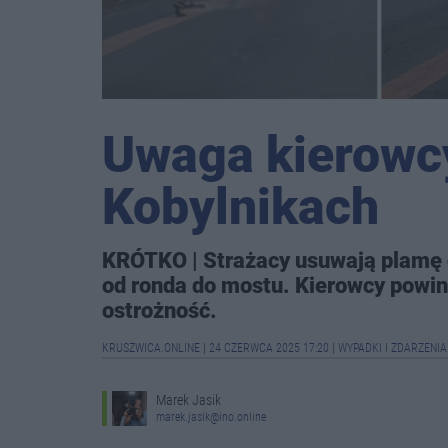
Uwaga kierowcy
Kobylnikach
KRÓTKO | Strażacy usuwają plamę o
od ronda do mostu. Kierowcy powin
ostrożność.
KRUSZWICA.ONLINE
|
24 CZERWCA 2025 17:20
|
WYPADKI I ZDARZENI
Marek Jasik
marek.jasik@ino.online