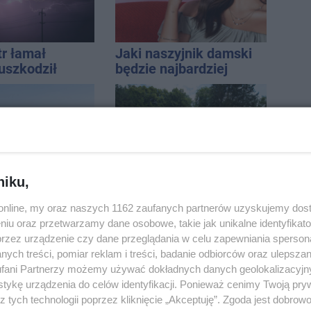
tr łamał
Jaki naszyjnik damski
uszkodził
będzie najbardziej
nie koniec
uniwersalny? Modele,
ń
które pasują do wielu
stylizacji
niku,
 pod
W sobotę Kujawski
o.online, my oraz naszych 1162 zaufanych partnerów uzyskujemy dos
m. Na słupie
Festiwal Pieśni Ludowej
niu oraz przetwarzamy dane osobowe, takie jak unikalne identyfikat
ycznym
przez urządzenie czy dane przeglądania w celu zapewniania sperson
o ciało
ych treści, pomiar reklam i treści, badanie odbiorców oraz ulepszan
ny
fani Partnerzy możemy używać dokładnych danych geolokalizacyjn
tykę urządzenia do celów identyfikacji. Ponieważ cenimy Twoją pry
z tych technologii poprzez kliknięcie „Akceptuję”. Zgoda jest dobro