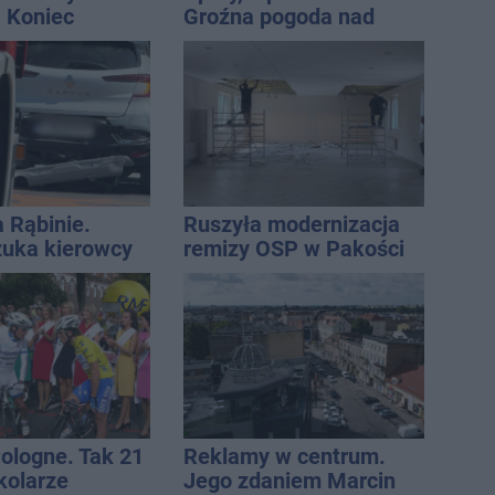
. Koniec
Groźna pogoda nad
zatok
naszym regionem
a Rąbinie.
Ruszyła modernizacja
szuka kierowcy
remizy OSP w Pakości
Pologne. Tak 21
Reklamy w centrum.
kolarze
Jego zdaniem Marcin