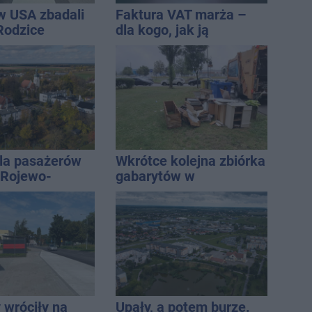
w USA zbadali
Faktura VAT marża –
 Rodzice
dla kogo, jak ją
i wieści
wystawić i jak rozliczyć
la pasażerów
Wkrótce kolejna zbiórka
e Rojewo-
gabarytów w
aw
Inowrocławiu
 wróciły na
Upały, a potem burze.