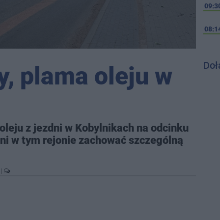
09:3
08:1
Doł
, plama oleju w
leju z jezdni w Kobylnikach na odcinku
ni w tym rejonie zachować szczególną
A
|