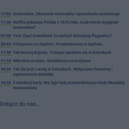
17:02
Inowrocław. Zderzenie motocykla i samochodu osobowego
11:36
Netflix pokazuje Polskę z 1670 roku. A jak wtedy wyglądał
Inowrocław?
07:00
Test: Opel Grandland. Co potrafi dzisiejszy flagowiec?
20:44
Potrącenie na Rąbinie. Poszkodowany w szpitalu
17:36
Tak brzmią Kujawy. 15 kapel spotkało się w Solankach
11:16
Mikrobus w rowie. Utrudnienia na krajówce
10:34
Tak źle jest z wodą w Solankach. Wyłączono fontannę i
zaplanowano dolewkę
10:25
Z żałobnej karty. Nie żyje były przewodniczący Rady Miejskiej
Inowrocławia
Dołącz do nas…