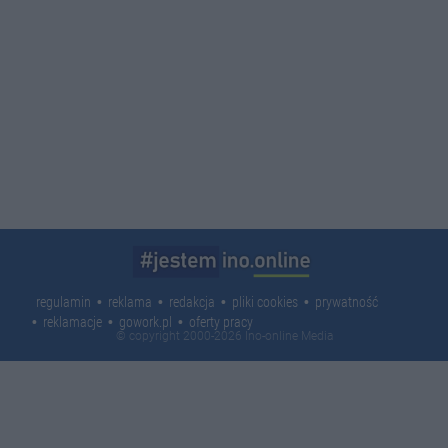
regulamin
reklama
redakcja
pliki cookies
prywatność
reklamacje
gowork.pl
oferty pracy
© copyright 2000-2026 Ino-online Media