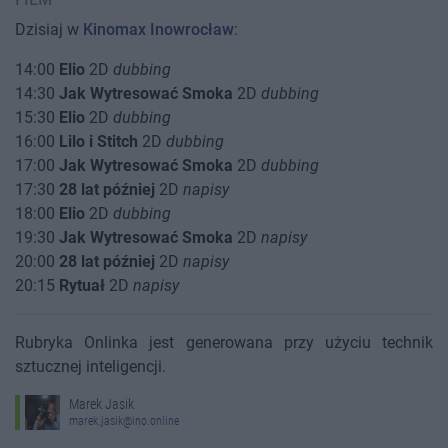
Dzisiaj w
Kinomax Inowrocław
:
14:00
Elio
2D
dubbing
14:30
Jak Wytresować Smoka
2D
dubbing
15:30
Elio
2D
dubbing
16:00
Lilo i Stitch
2D
dubbing
17:00
Jak Wytresować Smoka
2D
dubbing
17:30
28 lat później
2D
napisy
18:00
Elio
2D
dubbing
19:30
Jak Wytresować Smoka
2D
napisy
20:00
28 lat później
2D
napisy
20:15
Rytuał
2D
napisy
Rubryka Onlinka jest generowana przy użyciu technik
sztucznej inteligencji.
Marek Jasik
marek.jasik@ino.online