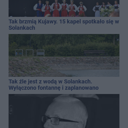
Tak brzmią Kujawy. 15 kapel spotkało się w
Solankach
Tak źle jest z wodą w Solankach.
Wyłączono fontannę i zaplanowano
dolewkę