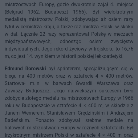
mistrzostwach Europy, gdzie dwukrotnie zajął 4. miejsce
(Belgrad 1962, Budapeszt 1966). Był wielokrotnym
medalistą mistrzostw Polski, zdobywając aż osiem razy
tytuł wicemistrza kraju, a także raz mistrza Polski w skoku
w dal. Łącznie 22 razy reprezentował Polskę w meczach
międzypaństwowych, odnosząc osiem zwycięstw
indywidualnych. Jego rekord życiowy w trójskoku to 16,76
m, co jest 14. wynikiem w historii polskiej lekkoatletyki.
Edmund Borowski
był sprinterem, specjalizującym się w
biegu na 400 metrów oraz w sztafecie 4 × 400 metrów.
Startował m.in. w barwach Gwardii Warszawa oraz
Zawiszy Bydgoszcz. Jego największym sukcesem było
zdobycie złotego medalu na mistrzostwach Europy w 1966
roku w Budapeszcie w sztafecie 4 × 400 m, w składzie z
Janem Wernerem, Stanisławem Grędzińskim i Andrzejem
Badeńskim. Ponadto zdobywał srebrne medale na
halowych mistrzostwach Europy w różnych sztafetach. Był
trzykrotnym mistrzem Polski w sztafecie 4 × 400 m oraz