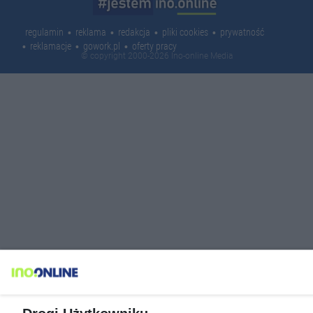
regulamin
reklama
redakcja
pliki cookies
prywatność
reklamacje
gowork.pl
oferty pracy
© copyright 2000-2026 Ino-online Media