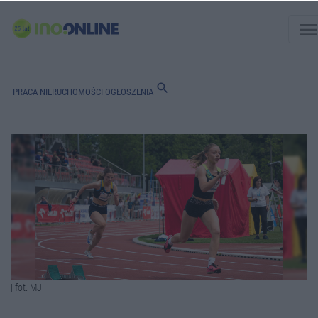
men
search
PRACA
NIERUCHOMOŚCI
OGŁOSZENIA
| fot. MJ