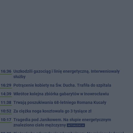
16:36
Uszkodzili gazociąg i linię energetyczną. Interweniowały
służby
16:29
Potrącenie kobiety na Św. Ducha. Trafiła do szpitala
14:39
Wkrótce kolejna zbiórka gabarytów w Inowrocławiu
11:38
Trwają poszukiwania 68-letniego Romana Kucały
10:52
Za ciężka noga kosztowała go 3 tysiące zł
10:17
Tragedia pod Janikowem. Na słupie energetycznym
znaleziono ciało mężczyzny
AKTUALIZACJA