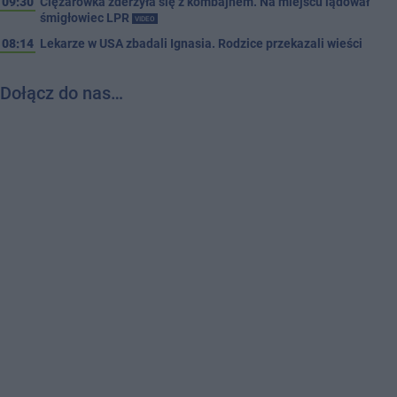
09:30
Ciężarówka zderzyła się z kombajnem. Na miejscu lądował
śmigłowiec LPR
VIDEO
08:14
Lekarze w USA zbadali Ignasia. Rodzice przekazali wieści
Dołącz do nas…