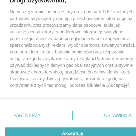
Drogi Użytkowniku,
Na naszej stronie ino.online, my oraz naszych 1162 zaufanych
partnerów uzyskujemy dostęp i przechowujemy informacje na
urządzeniu oraz przetwarzamy dane osobowe, takie jak
unikalne identyfikatory, standardowe informacje wysyłane
przez urządzenie czy dane przeglądania w celu zapewniania
spersonalizowanych reklam, wybór spersonalizowanych treści,
pomiar reklam i treści, badanie odbiorców oraz ulepszanie
usług. Za zgodą Użytkownika my i Zaufani Partnerzy możemy
używać dokładnych danych geolokalizacyjnych oraz aktywnie
skanować charakterystykę urządzenia do celów identyfikacji.
Ponieważ cenimy Twoją prywatność, prosimy o zgodę na
korzystanie z tych technologii poprzez kliknięcie „Akceptuję”.
Zgoda jest dobrowolna i zawsze możesz ją zmienić/wycofać
klikając przycisk ustawień prywatności znajdujący się w lewym
dolnym rogu strony
. Niektóre rodzaje przetwarzania danych
nie wymagają zgody użytkownika, ale masz prawo sprzeciwić
PARTNERZY
USTAWIENIA
się takiemu przetwarzaniu. Preferencje będą miały
zastosowania tylko na tej witrynie.
Akceptuję