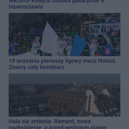
Wkrótce kolejna zbiórka gabarytów w
Inowrocławiu
19 września pierwszy ligowy mecz Noteci.
Znamy cały terminarz
Hala się zmienia. Remont, nowe
nagłośnienie, a przed wejściem stanie