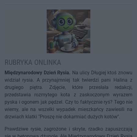
RUBRYKA ONLINKA
Międzynarodowy Dzień Rysia.
Na ulicy Długiej ktoś znowu
widział rysia. A przynajmniej tak twierdzi pani Halina z
drugiego piętra. Zdjęcie, które przesłała redakcji,
przedstawia rozmytego kota z zaskoczonym wyrazem
pyska i ogonem jak pędzel. Czy to faktycznie ryś? Tego nie
wiemy, ale na wszelki wypadek mieszkańcy zawiesili na
drzwiach klatki "Proszę nie dokarmiać dużych kotów".
Prawdziwe rysie, zagrożone i skryte, rzadko zapuszczają
się w betonową dżunglę. Ale Międzynarodowy Dzień Rysia