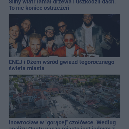
Silny wiatr łamał drzewa i uszkodził dach.
To nie koniec ostrzeżeń
ENEJ i Dżem wśród gwiazd tegorocznego
święta miasta
Inowrocław w "gorącej" czołówce. Według
analizy Onetu nasze miasto jest jednym z