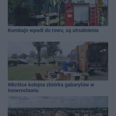
Kombajn wpadł do rowu, są utrudnienia
Wkrótce kolejna zbiórka gabarytów w
Inowrocławiu