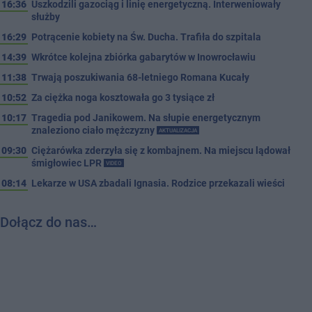
16:36
Uszkodzili gazociąg i linię energetyczną. Interweniowały
służby
16:29
Potrącenie kobiety na Św. Ducha. Trafiła do szpitala
14:39
Wkrótce kolejna zbiórka gabarytów w Inowrocławiu
11:38
Trwają poszukiwania 68-letniego Romana Kucały
10:52
Za ciężka noga kosztowała go 3 tysiące zł
10:17
Tragedia pod Janikowem. Na słupie energetycznym
znaleziono ciało mężczyzny
AKTUALIZACJA
09:30
Ciężarówka zderzyła się z kombajnem. Na miejscu lądował
śmigłowiec LPR
VIDEO
08:14
Lekarze w USA zbadali Ignasia. Rodzice przekazali wieści
Dołącz do nas…