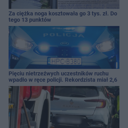
Za ciężka noga kosztowała go 3 tys. zł. Do
tego 13 punktów
Pięciu nietrzeźwych uczestników ruchu
wpadło w ręce policji. Rekordzista miał 2,6
promila