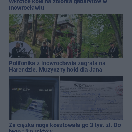
Wkrótce kolejna zbiórka gabarytów w
Inowrocławiu
Polifonika z Inowrocławia zagrała na
Harendzie. Muzyczny hołd dla Jana
Kasprowicza
Za ciężka noga kosztowała go 3 tys. zł. Do
tego 13 punktów