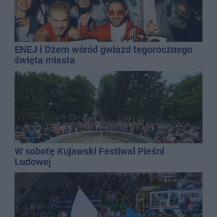
ENEJ i Dżem wśród gwiazd tegorocznego
święta miasta
W sobotę Kujawski Festiwal Pieśni
Ludowej