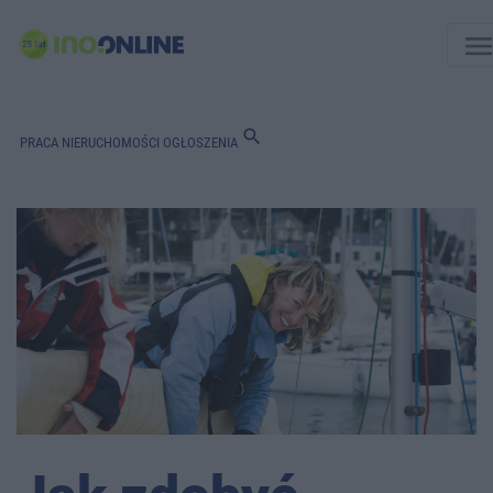
men
search
PRACA
NIERUCHOMOŚCI
OGŁOSZENIA