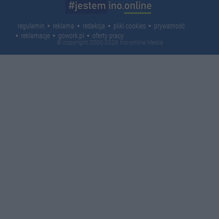
regulamin
reklama
redakcja
pliki cookies
prywatność
reklamacje
gowork.pl
oferty pracy
© copyright 2000-2026 Ino-online Media