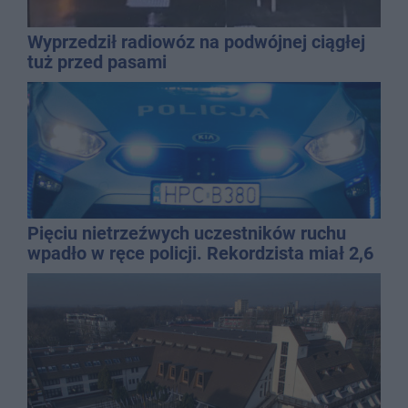
Wyprzedził radiowóz na podwójnej ciągłej
tuż przed pasami
Pięciu nietrzeźwych uczestników ruchu
wpadło w ręce policji. Rekordzista miał 2,6
promila