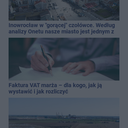
Inowrocław w "gorącej" czołówce. Według
analizy Onetu nasze miasto jest jednym z
najbardziej narażonych na upały
Faktura VAT marża – dla kogo, jak ją
wystawić i jak rozliczyć