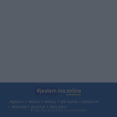
regulamin
reklama
redakcja
pliki cookies
prywatność
reklamacje
gowork.pl
oferty pracy
© copyright 2000-2026 Ino-online Media