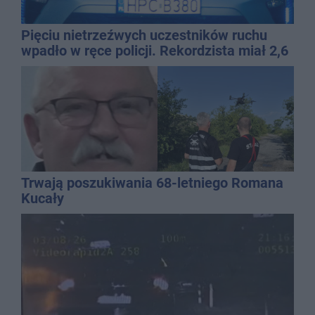
Pięciu nietrzeźwych uczestników ruchu
wpadło w ręce policji. Rekordzista miał 2,6
promila
Trwają poszukiwania 68-letniego Romana
Kucały