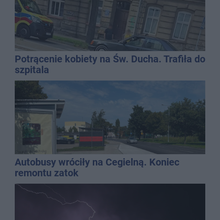
Potrącenie kobiety na Św. Ducha. Trafiła do
szpitala
Autobusy wróciły na Cegielną. Koniec
remontu zatok