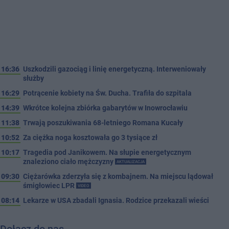
16:36
Uszkodzili gazociąg i linię energetyczną. Interweniowały
służby
16:29
Potrącenie kobiety na Św. Ducha. Trafiła do szpitala
14:39
Wkrótce kolejna zbiórka gabarytów w Inowrocławiu
11:38
Trwają poszukiwania 68-letniego Romana Kucały
10:52
Za ciężka noga kosztowała go 3 tysiące zł
10:17
Tragedia pod Janikowem. Na słupie energetycznym
znaleziono ciało mężczyzny
AKTUALIZACJA
09:30
Ciężarówka zderzyła się z kombajnem. Na miejscu lądował
śmigłowiec LPR
VIDEO
08:14
Lekarze w USA zbadali Ignasia. Rodzice przekazali wieści
Dołącz do nas…