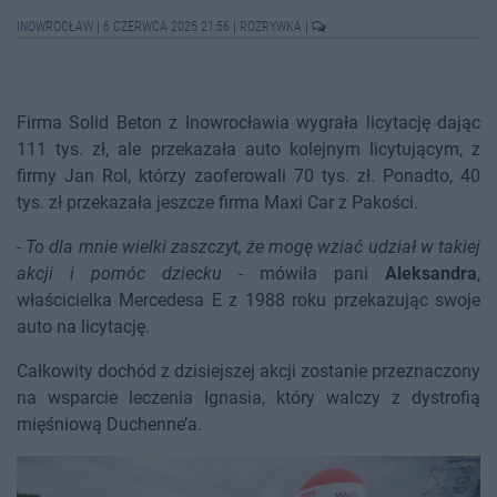
INOWROCŁAW
|
6 CZERWCA 2025 21:56
|
ROZRYWKA
|
Firma Solid Beton z Inowrocławia wygrała licytację dając
111 tys. zł, ale przekazała auto kolejnym licytującym, z
firmy Jan Rol, którzy zaoferowali 70 tys. zł. Ponadto, 40
tys. zł przekazała jeszcze firma Maxi Car z Pakości.
-
To dla mnie wielki zaszczyt, że mogę wziać udział w takiej
akcji i pomóc dziecku
- mówiła pani
Aleksandra
,
właścicielka Mercedesa E z 1988 roku przekazując swoje
auto na licytację.
Całkowity dochód z dzisiejszej akcji zostanie przeznaczony
na wsparcie leczenia Ignasia, który walczy z dystrofią
mięśniową Duchenne’a.