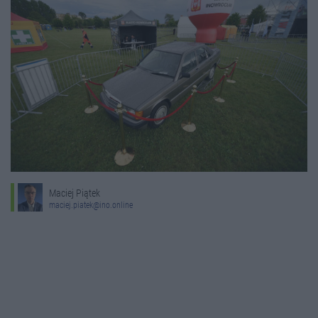
Maciej Piątek
maciej.piatek@ino.online