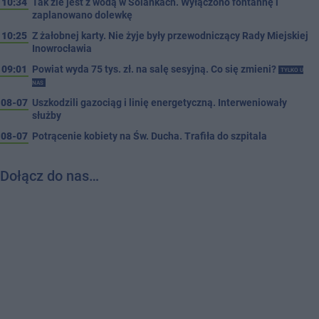
10:34
Tak źle jest z wodą w Solankach. Wyłączono fontannę i
zaplanowano dolewkę
10:25
Z żałobnej karty. Nie żyje były przewodniczący Rady Miejskiej
Inowrocławia
09:01
Powiat wyda 75 tys. zł. na salę sesyjną. Co się zmieni?
TYLKO U
NAS
08-07
Uszkodzili gazociąg i linię energetyczną. Interweniowały
służby
08-07
Potrącenie kobiety na Św. Ducha. Trafiła do szpitala
Dołącz do nas…