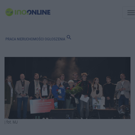
men
search
PRACA
NIERUCHOMOŚCI
OGŁOSZENIA
| fot. MJ