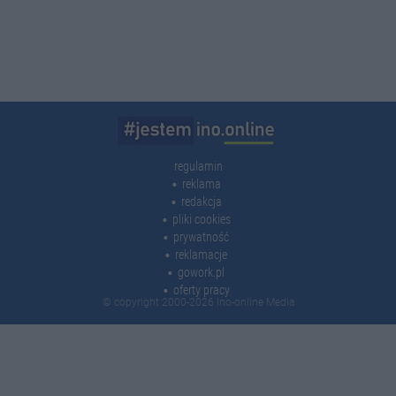
regulamin
reklama
redakcja
pliki cookies
prywatność
reklamacje
gowork.pl
oferty pracy
© copyright 2000-2026 Ino-online Media