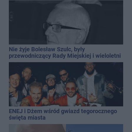
Nie żyje Bolesław Szulc, były
przewodniczący Rady Miejskiej i wieloletni
dyrektor SP 14
ENEJ i Dżem wśród gwiazd tegorocznego
święta miasta