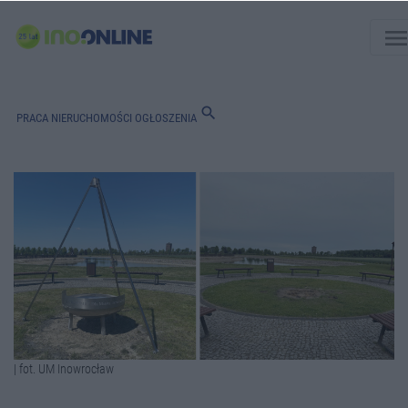
men
search
PRACA
NIERUCHOMOŚCI
OGŁOSZENIA
| fot. UM Inowrocław