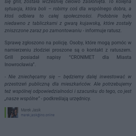
się grill, została wcześniej celowo zasłonięta. To kolejna
sytuacja, która boli – robimy coś dla wspólnego dobra, a
ktoś odbiera to całej społeczności. Podobnie było
niedawno z tabliczkami z gwarą kujawską, które zostały
zniszczone zaraz po zamontowaniu
- informuje ratusz.
Sprawę zgłoszono na policję. Osoby, które mogą pomóc w
namierzeniu złodziei proszone są o kontakt z ratuszem.
Grill posiadał napisy “CRONIMET dla Miasta
Inowrocławia”.
-
Nie zniechęcamy się – będziemy dalej inwestować w
przestrzeń publiczną dla mieszkańców. Ale potrzebujemy
też wspólnej odpowiedzialności i szacunku do tego, co jest
„nasze wspólne”
- podkreślają urzędnicy.
Marek Jasik
marek.jasik@ino.online