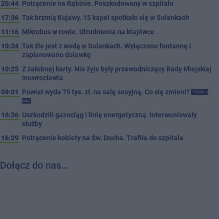
20:44
Potrącenie na Rąbinie. Poszkodowany w szpitalu
17:36
Tak brzmią Kujawy. 15 kapel spotkało się w Solankach
11:16
Mikrobus w rowie. Utrudnienia na krajówce
10:34
Tak źle jest z wodą w Solankach. Wyłączono fontannę i
zaplanowano dolewkę
10:25
Z żałobnej karty. Nie żyje były przewodniczący Rady Miejskiej
Inowrocławia
09:01
Powiat wyda 75 tys. zł. na salę sesyjną. Co się zmieni?
TYLKO U
NAS
16:36
Uszkodzili gazociąg i linię energetyczną. Interweniowały
służby
16:29
Potrącenie kobiety na Św. Ducha. Trafiła do szpitala
Dołącz do nas…