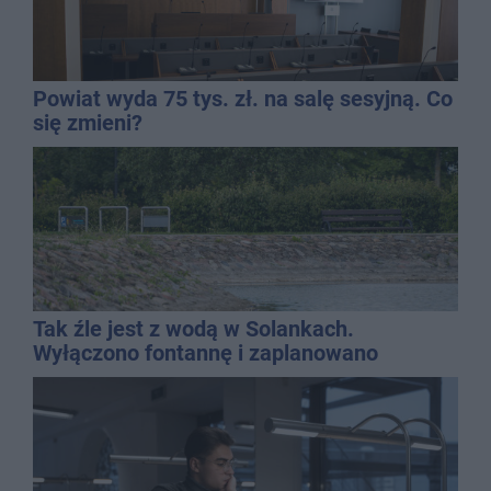
Powiat wyda 75 tys. zł. na salę sesyjną. Co
się zmieni?
Tak źle jest z wodą w Solankach.
Wyłączono fontannę i zaplanowano
dolewkę