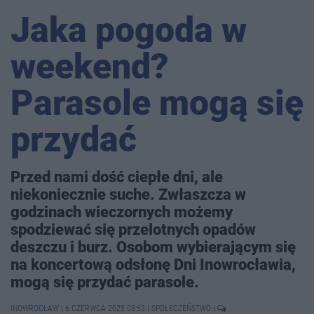
Jaka pogoda w
weekend?
Parasole mogą się
przydać
Przed nami dość ciepłe dni, ale
niekoniecznie suche. Zwłaszcza w
godzinach wieczornych możemy
spodziewać się przelotnych opadów
deszczu i burz. Osobom wybierającym się
na koncertową odsłonę Dni Inowrocławia,
mogą się przydać parasole.
INOWROCŁAW
|
6 CZERWCA 2025 08:53
|
SPOŁECZEŃSTWO
|