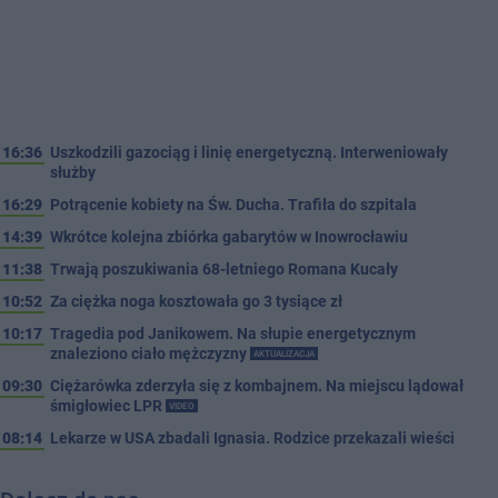
16:36
Uszkodzili gazociąg i linię energetyczną. Interweniowały
służby
16:29
Potrącenie kobiety na Św. Ducha. Trafiła do szpitala
14:39
Wkrótce kolejna zbiórka gabarytów w Inowrocławiu
11:38
Trwają poszukiwania 68-letniego Romana Kucały
10:52
Za ciężka noga kosztowała go 3 tysiące zł
10:17
Tragedia pod Janikowem. Na słupie energetycznym
znaleziono ciało mężczyzny
AKTUALIZACJA
09:30
Ciężarówka zderzyła się z kombajnem. Na miejscu lądował
śmigłowiec LPR
VIDEO
08:14
Lekarze w USA zbadali Ignasia. Rodzice przekazali wieści