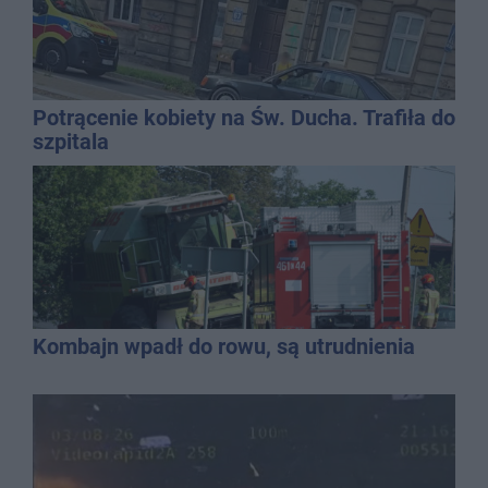
Potrącenie kobiety na Św. Ducha. Trafiła do
szpitala
Kombajn wpadł do rowu, są utrudnienia