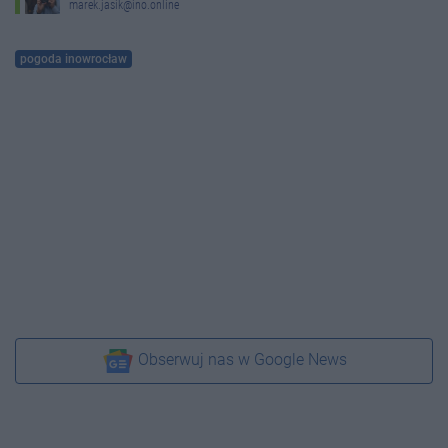
marek.jasik@ino.online
pogoda inowrocław
Obserwuj nas w Google News