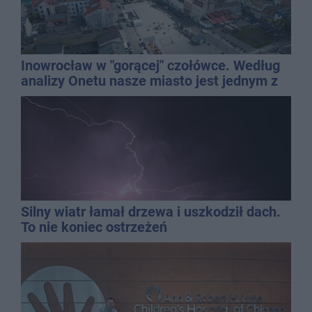
Inowrocław w "gorącej" czołówce. Według
analizy Onetu nasze miasto jest jednym z
najbardziej narażonych na upały
Silny wiatr łamał drzewa i uszkodził dach.
To nie koniec ostrzeżeń