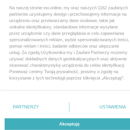
Na naszej stronie ino.online, my oraz naszych 1162 zaufanych
partnerów uzyskujemy dostęp i przechowujemy informacje na
urządzeniu oraz przetwarzamy dane osobowe, takie jak
unikalne identyfikatory, standardowe informacje wysyłane
przez urządzenie czy dane przeglądania w celu zapewniania
spersonalizowanych reklam, wybór spersonalizowanych treści,
pomiar reklam i treści, badanie odbiorców oraz ulepszanie
usług. Za zgodą Użytkownika my i Zaufani Partnerzy możemy
używać dokładnych danych geolokalizacyjnych oraz aktywnie
skanować charakterystykę urządzenia do celów identyfikacji.
Ponieważ cenimy Twoją prywatność, prosimy o zgodę na
korzystanie z tych technologii poprzez kliknięcie „Akceptuję”.
Zgoda jest dobrowolna i zawsze możesz ją zmienić/wycofać
klikając przycisk ustawień prywatności znajdujący się w lewym
dolnym rogu strony
. Niektóre rodzaje przetwarzania danych
nie wymagają zgody użytkownika, ale masz prawo sprzeciwić
PARTNERZY
USTAWIENIA
się takiemu przetwarzaniu. Preferencje będą miały
zastosowania tylko na tej witrynie.
Akceptuję
Zapoznaj się z poniższymi informacjami, abyś mógł świadomie