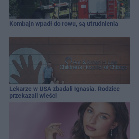
Kombajn wpadł do rowu, są utrudnienia
Lekarze w USA zbadali Ignasia. Rodzice
przekazali wieści