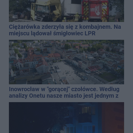
Ciężarówka zderzyła się z kombajnem. Na
miejscu lądował śmigłowiec LPR
Inowrocław w "gorącej" czołówce. Według
analizy Onetu nasze miasto jest jednym z
najbardziej narażonych na upały