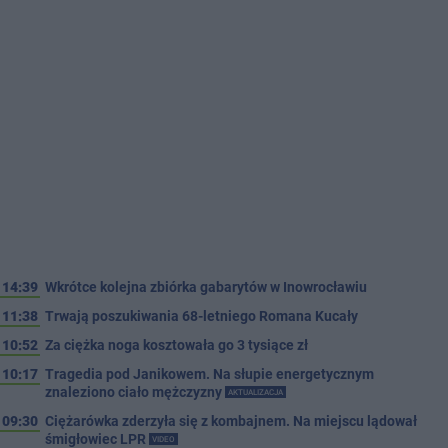
14:39
Wkrótce kolejna zbiórka gabarytów w Inowrocławiu
11:38
Trwają poszukiwania 68-letniego Romana Kucały
10:52
Za ciężka noga kosztowała go 3 tysiące zł
10:17
Tragedia pod Janikowem. Na słupie energetycznym
znaleziono ciało mężczyzny
AKTUALIZACJA
09:30
Ciężarówka zderzyła się z kombajnem. Na miejscu lądował
śmigłowiec LPR
VIDEO