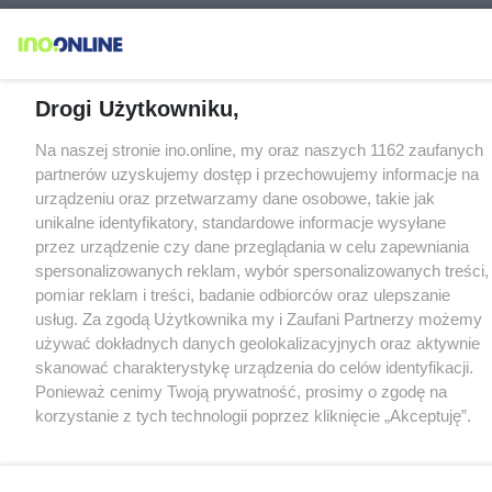
Drogi Użytkowniku,
Na naszej stronie ino.online, my oraz naszych 1162 zaufanych
partnerów uzyskujemy dostęp i przechowujemy informacje na
urządzeniu oraz przetwarzamy dane osobowe, takie jak
unikalne identyfikatory, standardowe informacje wysyłane
przez urządzenie czy dane przeglądania w celu zapewniania
spersonalizowanych reklam, wybór spersonalizowanych treści,
pomiar reklam i treści, badanie odbiorców oraz ulepszanie
usług. Za zgodą Użytkownika my i Zaufani Partnerzy możemy
używać dokładnych danych geolokalizacyjnych oraz aktywnie
skanować charakterystykę urządzenia do celów identyfikacji.
Ponieważ cenimy Twoją prywatność, prosimy o zgodę na
korzystanie z tych technologii poprzez kliknięcie „Akceptuję”.
Zgoda jest dobrowolna i zawsze możesz ją zmienić/wycofać
klikając przycisk ustawień prywatności znajdujący się w lewym
dolnym rogu strony
. Niektóre rodzaje przetwarzania danych