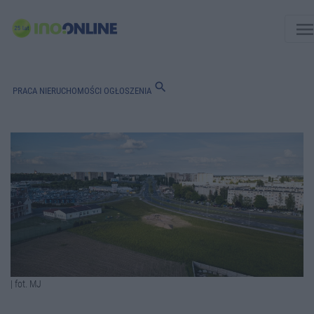
men
search
PRACA
NIERUCHOMOŚCI
OGŁOSZENIA
| fot. MJ