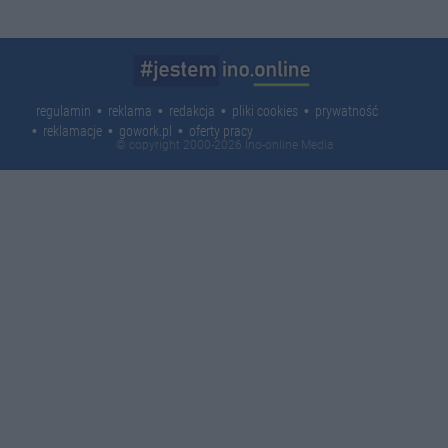
regulamin
reklama
redakcja
pliki cookies
prywatność
reklamacje
gowork.pl
oferty pracy
© copyright 2000-2026 Ino-online Media