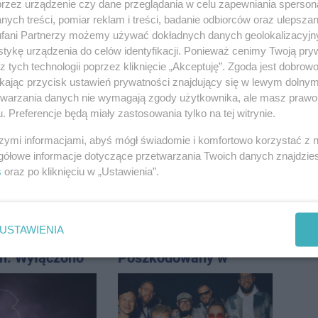
przez urządzenie czy dane przeglądania w celu zapewniania sperson
ych treści, pomiar reklam i treści, badanie odbiorców oraz ulepszan
fani Partnerzy możemy używać dokładnych danych geolokalizacyjn
tykę urządzenia do celów identyfikacji. Ponieważ cenimy Twoją pry
z tych technologii poprzez kliknięcie „Akceptuję”. Zgoda jest dobro
ikając przycisk ustawień prywatności znajdujący się w lewym dolny
ią Kujawy. 15
Powiat wyda 75 tys. zł.
etwarzania danych nie wymagają zgody użytkownika, ale masz prawo 
tkało się w
na salę sesyjną. Co się
. Preferencje będą miały zastosowania tylko na tej witrynie.
h
zmieni?
szymi informacjami, abyś mógł świadomie i komfortowo korzystać z
gółowe informacje dotyczące przetwarzania Twoich danych znajdzi
s
oraz po kliknięciu w „Ustawienia”.
USTAWIENIA
est z wodą w
Potrącenie na Rąbinie.
h. Wyłączono
Poszkodowany w
 i zaplanowano
szpitalu