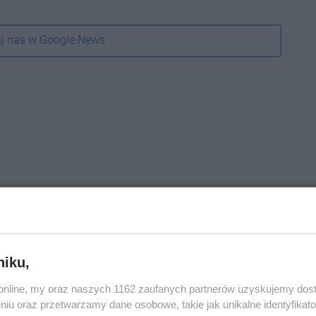
j nas w Google News
niku,
o.online, my oraz naszych 1162 zaufanych partnerów uzyskujemy dos
niu oraz przetwarzamy dane osobowe, takie jak unikalne identyfikat