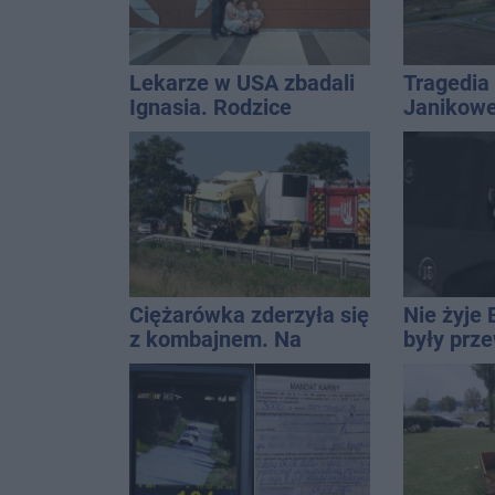
Lekarze w USA zbadali
Tragedia
Ignasia. Rodzice
Janikowe
przekazali wieści
energet
znalezion
mężczyz
Ciężarówka zderzyła się
Nie żyje 
z kombajnem. Na
były prz
miejscu lądował
Rady Miej
śmigłowiec LPR
wieloletn
14