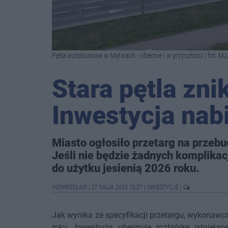
Pętla autobusowa w Mątwach - obecnie i w przyszłości | fot. MJ
Stara pętla zni
Inwestycja nab
Miasto ogłosiło przetarg na przeb
Jeśli nie będzie żadnych komplikac
do użytku jesienią 2026 roku.
INOWROCŁAW
|
27 MAJA 2025 10:27
|
INWESTYCJE
|
Jak wynika ze specyfikacji przetargu, wykonaw
roku. Inwestycja obejmuje rozbiórkę istnieją