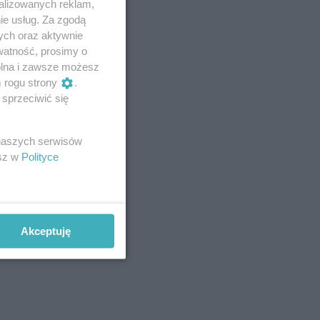
alizowanych reklam,
ie usług. Za zgodą
ych oraz aktywnie
watność, prosimy o
wolna i zawsze możesz
m rogu strony
.
sprzeciwić się
 naszych serwisów
esz w
Polityce
Akceptuję