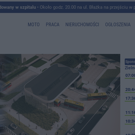
dowany w szpitalu
• Około godz. 20.00 na ul. Błażka na przejściu w pobliżu ul. Wojska P
MOTO
PRACA
NIERUCHOMOŚCI
OGŁOSZENIA
Spons
Zieln
07:0
20:4
17:3
11:1
10:3