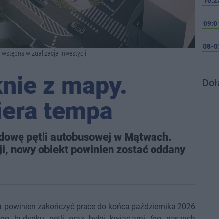
10:2
09:0
08-0
, wstępna wizualizacja inwestycji
knie z mapy.
Doł
iera tempa
udowę pętli autobusowej w Mątwach.
ji, nowy obiekt powinien zostać oddany
ca powinien zakończyć prace do końca października 2026
cego budynku pętli oraz byłej kwiaciarni (po naszych