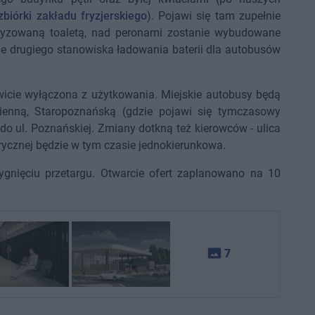
biórki zakładu fryzjerskiego
). Pojawi się tam zupełnie
yzowaną toaletą, nad peronami zostanie wybudowane
e drugiego stanowiska ładowania baterii dla autobusów
icie wyłączona z użytkowania. Miejskie autobusy będą
ienną, Staropoznańską (gdzie pojawi się tymczasowy
do ul. Poznańskiej. Zmiany dotkną też kierowców - ulica
ycznej będzie w tym czasie jednokierunkowa.
ygnięciu przetargu. Otwarcie ofert zaplanowano na 10
photo_size_select_actual
7