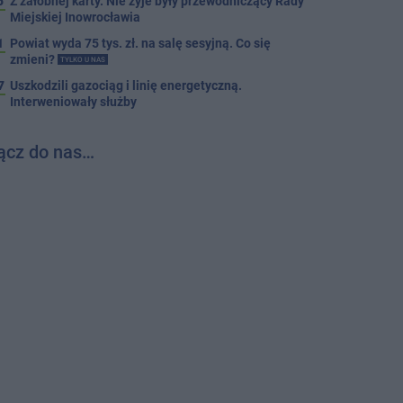
5
Z żałobnej karty. Nie żyje były przewodniczący Rady
Miejskiej Inowrocławia
1
Powiat wyda 75 tys. zł. na salę sesyjną. Co się
zmieni?
TYLKO U NAS
7
Uszkodzili gazociąg i linię energetyczną.
Interweniowały służby
ącz do nas…