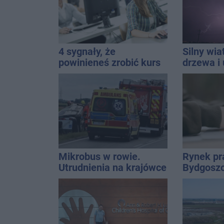
4 sygnały, że
Silny wia
powinieneś zrobić kurs
drzewa i 
informatyczny
dach. To 
ostrzeże
Mikrobus w rowie.
Rynek pr
Utrudnienia na krajówce
Bydgoszc
warto sz
możliwoś
zawodow