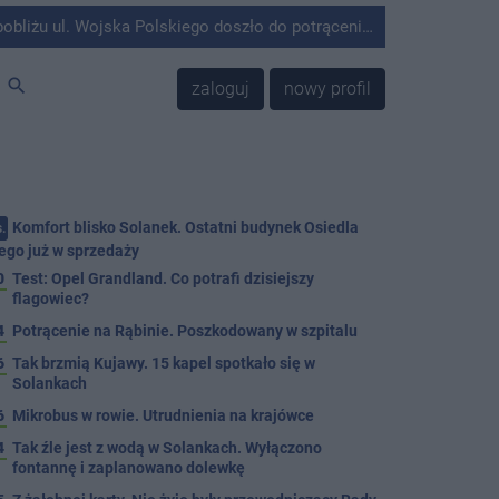
olskiego doszło do potrącenia mężczyzny przez kierującego Mercedesem.
search
zaloguj
nowy profil
Komfort blisko Solanek. Ostatni budynek Osiedla
.
ego już w sprzedaży
0
Test: Opel Grandland. Co potrafi dzisiejszy
flagowiec?
4
Potrącenie na Rąbinie. Poszkodowany w szpitalu
6
Tak brzmią Kujawy. 15 kapel spotkało się w
Solankach
6
Mikrobus w rowie. Utrudnienia na krajówce
4
Tak źle jest z wodą w Solankach. Wyłączono
fontannę i zaplanowano dolewkę