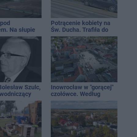
 pod
Potrącenie kobiety na
m. Na słupie
Św. Ducha. Trafiła do
ycznym
szpitala
o ciało
ny
Bolesław Szulc,
Inowrocław w "gorącej"
ewodniczący
czołówce. Według
skiej i
analizy Onetu nasze
i dyrektor SP
miasto jest jednym z
najbardziej narażonych
na upały