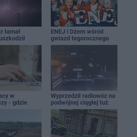
tr łamał
ENEJ i Dżem wśród
uszkodził
gwiazd tegorocznego
nie koniec
święta miasta
ń
acy w
Wyprzedził radiowóz na
zy - gdzie
podwójnej ciągłej tuż
ukać nowych
przed pasami
ci
ych?