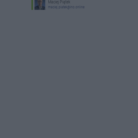
Maciej Piątek
maciej.piatek@ino.online