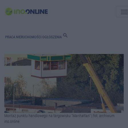
men
search
PRACA
NIERUCHOMOŚCI
OGŁOSZENIA
Montaż punktu handlowego na targowisku "Manhattan" | fot. archiwum
ino.online