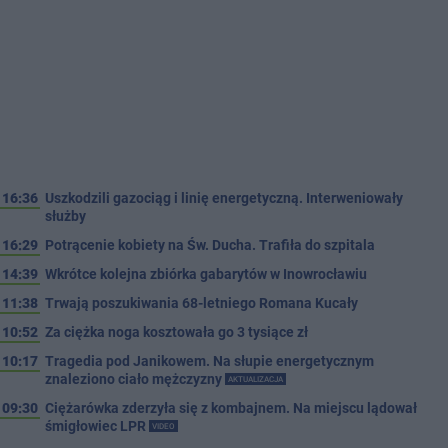
16:36
Uszkodzili gazociąg i linię energetyczną. Interweniowały
służby
16:29
Potrącenie kobiety na Św. Ducha. Trafiła do szpitala
14:39
Wkrótce kolejna zbiórka gabarytów w Inowrocławiu
11:38
Trwają poszukiwania 68-letniego Romana Kucały
10:52
Za ciężka noga kosztowała go 3 tysiące zł
10:17
Tragedia pod Janikowem. Na słupie energetycznym
znaleziono ciało mężczyzny
AKTUALIZACJA
09:30
Ciężarówka zderzyła się z kombajnem. Na miejscu lądował
śmigłowiec LPR
VIDEO