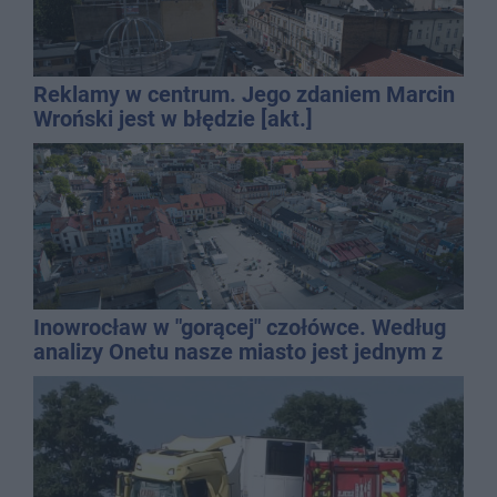
Reklamy w centrum. Jego zdaniem Marcin
Wroński jest w błędzie [akt.]
Inowrocław w "gorącej" czołówce. Według
analizy Onetu nasze miasto jest jednym z
najbardziej narażonych na upały