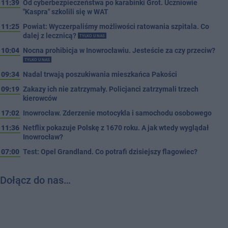
11:39
Od cyberbezpieczeństwa po karabinki Grot. Uczniowie
"Kaspra" szkolili się w WAT
11:25
Powiat: Wyczerpaliśmy możliwości ratowania szpitala. Co
dalej z lecznicą?
TYLKO U NAS
10:04
Nocna prohibicja w Inowrocławiu. Jesteście za czy przeciw?
TYLKO U NAS
09:34
Nadal trwają poszukiwania mieszkańca Pakości
09:19
Zakazy ich nie zatrzymały. Policjanci zatrzymali trzech
kierowców
17:02
Inowrocław. Zderzenie motocykla i samochodu osobowego
11:36
Netflix pokazuje Polskę z 1670 roku. A jak wtedy wyglądał
Inowrocław?
07:00
Test: Opel Grandland. Co potrafi dzisiejszy flagowiec?
Dołącz do nas…