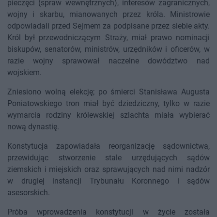
pieczęci (spraw wewnętrznych), interesów zagranicznych,
wojny i skarbu, mianowanych przez króla. Ministrowie
odpowiadali przed Sejmem za podpisane przez siebie akty.
Król był przewodniczącym Straży, miał prawo nominacji
biskupów, senatorów, ministrów, urzędników i oficerów, w
razie wojny sprawował naczelne dowództwo nad
wojskiem.
Zniesiono wolną elekcję; po śmierci Stanisława Augusta
Poniatowskiego tron miał być dziedziczny, tylko w razie
wymarcia rodziny królewskiej szlachta miała wybierać
nową dynastię.
Konstytucja zapowiadała reorganizację sądownictwa,
przewidując stworzenie stale urzędujących sądów
ziemskich i miejskich oraz sprawujących nad nimi nadzór
w drugiej instancji Trybunału Koronnego i sądów
asesorskich.
Próba wprowadzenia konstytucji w życie została