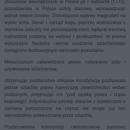
stosunków wewnętrznych w Polsce po I rozbiorze (1772),
pozostawiała w Polsce ustrój stanowy, wprowadzając
jednak pewne zmiany. Zmniejszono wpływy magnaterii na
wybór króla, Senat i zarząd kraju, poprzez wykluczenie z
sejmików szlachty nie posiadającej ziemi, będącej warstwą
najbardziej podatną na wpływy i przekupstwo. W prawie
wyborczym feudalny cenzus urodzenia szlacheckiego
zastąpiono burżuazyjnym cenzusem posiadania.
Mieszczanom zatwierdzono prawo nabywania dóbr i
uzyskiwania szlachectwa.
Utrzymując poddaństwo chłopów konstytucja pozbawiała
jednak szlachtę prawa najwyższej zwierzchności wobec
poddanych, przyjmując ich "pod opiekę prawa i rządu
krajowego". Indywidualne umowy chłopów z dziedzicami o
zamianę pańszczyzny na czynsz nie mogły już być
samodzielnie unieważniane przez szlachtę.
Postanowienia konstytucji centralizowały państwo,