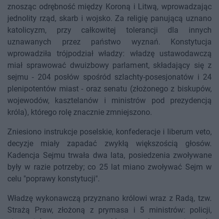
znosząc odrębność między Koroną i Litwą, wprowadzając
jednolity rząd, skarb i wojsko. Za religię panującą uznano
katolicyzm, przy całkowitej tolerancji dla innych
uznawanych przez państwo wyznań. Konstytucja
wprowadziła trójpodział władzy: władzę ustawodawczą
miał sprawować dwuizbowy parlament, składający się z
sejmu - 204 posłów spośród szlachty-posesjonatów i 24
plenipotentów miast - oraz senatu (złożonego z biskupów,
wojewodów, kasztelanów i ministrów pod prezydencją
króla), którego rolę znacznie zmniejszono.
Zniesiono instrukcje poselskie, konfederacje i liberum veto,
decyzje miały zapadać zwykłą większością głosów.
Kadencja Sejmu trwała dwa lata, posiedzenia zwoływane
były w razie potrzeby; co 25 lat miano zwoływać Sejm w
celu "poprawy konstytucji".
Władzę wykonawczą przyznano królowi wraz z Radą, tzw.
Strażą Praw, złożoną z prymasa i 5 ministrów: policji,