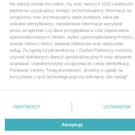
Na naszej stronie ino.online, my oraz naszych 1162 zaufanych
partnerów uzyskujemy dostęp i przechowujemy informacje na
urządzeniu oraz przetwarzamy dane osobowe, takie jak
unikalne identyfikatory, standardowe informacje wysyłane
przez urządzenie czy dane przeglądania w celu zapewniania
spersonalizowanych reklam, wybór spersonalizowanych treści,
pomiar reklam i treści, badanie odbiorców oraz ulepszanie
usług. Za zgodą Użytkownika my i Zaufani Partnerzy możemy
używać dokładnych danych geolokalizacyjnych oraz aktywnie
skanować charakterystykę urządzenia do celów identyfikacji.
Ponieważ cenimy Twoją prywatność, prosimy o zgodę na
korzystanie z tych technologii poprzez kliknięcie „Akceptuję”.
Zgoda jest dobrowolna i zawsze możesz ją zmienić/wycofać
klikając przycisk ustawień prywatności znajdujący się w lewym
dolnym rogu strony
. Niektóre rodzaje przetwarzania danych
nie wymagają zgody użytkownika, ale masz prawo sprzeciwić
PARTNERZY
USTAWIENIA
się takiemu przetwarzaniu. Preferencje będą miały
zastosowania tylko na tej witrynie.
Akceptuję
Zapoznaj się z poniższymi informacjami, abyś mógł świadomie
i komfortowo korzystać z naszych serwisów internetowych.