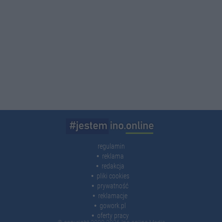
regulamin
reklama
redakcja
pliki cookies
prywatność
reklamacje
gowork.pl
oferty pracy