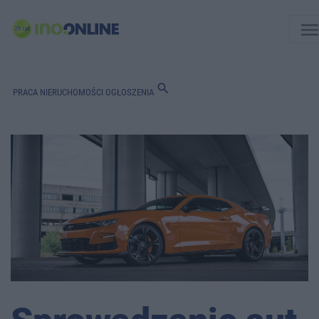
men
search
PRACA
NIERUCHOMOŚCI
OGŁOSZENIA