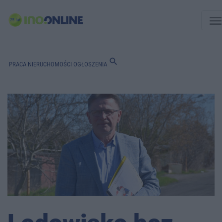
men
search
PRACA
NIERUCHOMOŚCI
OGŁOSZENIA