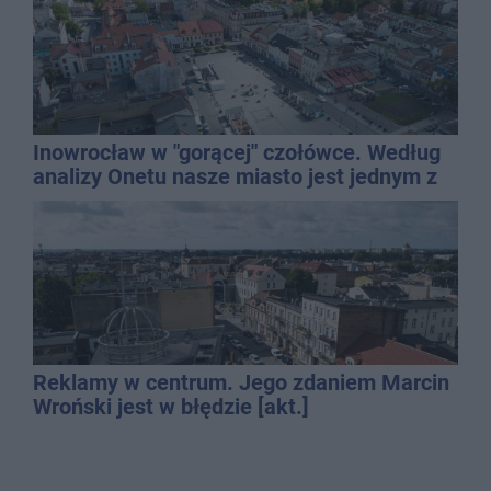
Inowrocław w "gorącej" czołówce. Według
analizy Onetu nasze miasto jest jednym z
najbardziej narażonych na upały
Reklamy w centrum. Jego zdaniem Marcin
Wroński jest w błędzie [akt.]