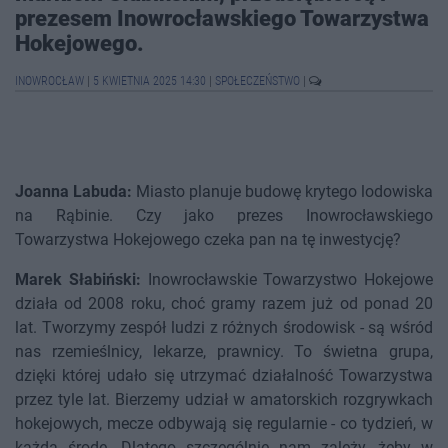
prezesem Inowrocławskiego Towarzystwa
Hokejowego.
INOWROCŁAW
|
5 KWIETNIA 2025 14:30
|
SPOŁECZEŃSTWO
|
Joanna Labuda:
Miasto planuje budowę krytego lodowiska
na Rąbinie. Czy jako prezes Inowrocławskiego
Towarzystwa Hokejowego czeka pan na tę inwestycję?
Marek Słabiński:
Inowrocławskie Towarzystwo Hokejowe
działa od 2008 roku, choć gramy razem już od ponad 20
lat. Tworzymy zespół ludzi z różnych środowisk - są wśród
nas rzemieślnicy, lekarze, prawnicy. To świetna grupa,
dzięki której udało się utrzymać działalność Towarzystwa
przez tyle lat. Bierzemy udział w amatorskich rozgrywkach
hokejowych, mecze odbywają się regularnie - co tydzień, w
każdą środę. Dlatego szczególnie nam zależy, żeby w