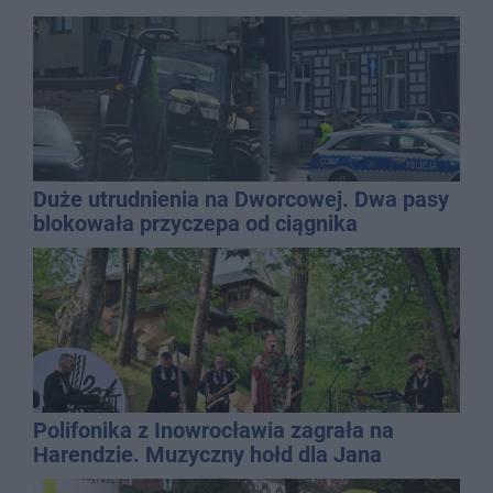
Duże utrudnienia na Dworcowej. Dwa pasy
blokowała przyczepa od ciągnika
Polifonika z Inowrocławia zagrała na
Harendzie. Muzyczny hołd dla Jana
Kasprowicza