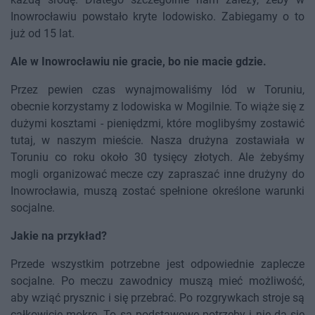
Inowrocławiu powstało kryte lodowisko. Zabiegamy o to
już od 15 lat.
Ale w Inowrocławiu nie gracie, bo nie macie gdzie.
Przez pewien czas wynajmowaliśmy lód w Toruniu,
obecnie korzystamy z lodowiska w Mogilnie. To wiąże się z
dużymi kosztami - pieniędzmi, które moglibyśmy zostawić
tutaj, w naszym mieście. Nasza drużyna zostawiała w
Toruniu co roku około 30 tysięcy złotych. Ale żebyśmy
mogli organizować mecze czy zapraszać inne drużyny do
Inowrocławia, muszą zostać spełnione określone warunki
socjalne.
Jakie na przykład?
Przede wszystkim potrzebne jest odpowiednie zaplecze
socjalne. Po meczu zawodnicy muszą mieć możliwość,
aby wziąć prysznic i się przebrać. Po rozgrywkach stroje są
całkowicie mokre. To są podstawowe potrzeby i nie da się