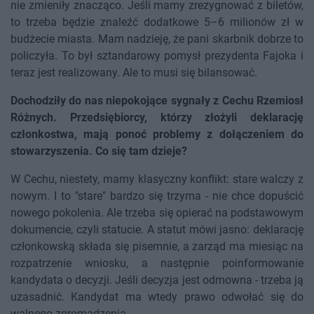
nie zmieniły znacząco. Jeśli mamy zrezygnować z biletów,
to trzeba będzie znaleźć dodatkowe 5–6 milionów zł w
budżecie miasta. Mam nadzieję, że pani skarbnik dobrze to
policzyła. To był sztandarowy pomysł prezydenta Fajoka i
teraz jest realizowany. Ale to musi się bilansować.
Dochodziły do nas niepokojące sygnały z Cechu Rzemiosł
Różnych. Przedsiębiorcy, którzy złożyli deklarację
członkostwa, mają ponoć problemy z dołączeniem do
stowarzyszenia. Co się tam dzieje?
W Cechu, niestety, mamy klasyczny konflikt: stare walczy z
nowym. I to "stare" bardzo się trzyma - nie chce dopuścić
nowego pokolenia. Ale trzeba się opierać na podstawowym
dokumencie, czyli statucie. A statut mówi jasno: deklarację
członkowską składa się pisemnie, a zarząd ma miesiąc na
rozpatrzenie wniosku, a następnie poinformowanie
kandydata o decyzji. Jeśli decyzja jest odmowna - trzeba ją
uzasadnić. Kandydat ma wtedy prawo odwołać się do
walnego zgromadzenia.