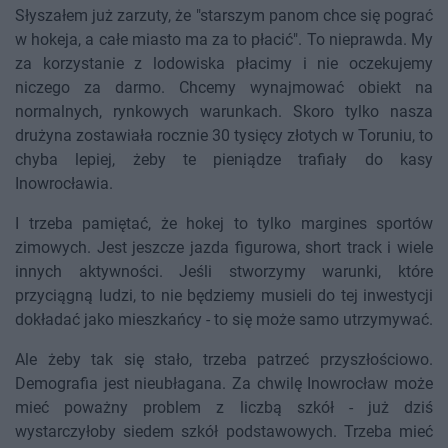
Słyszałem już zarzuty, że "starszym panom chce się pograć
w hokeja, a całe miasto ma za to płacić". To nieprawda. My
za korzystanie z lodowiska płacimy i nie oczekujemy
niczego za darmo. Chcemy wynajmować obiekt na
normalnych, rynkowych warunkach. Skoro tylko nasza
drużyna zostawiała rocznie 30 tysięcy złotych w Toruniu, to
chyba lepiej, żeby te pieniądze trafiały do kasy
Inowrocławia.
I trzeba pamiętać, że hokej to tylko margines sportów
zimowych. Jest jeszcze jazda figurowa, short track i wiele
innych aktywności. Jeśli stworzymy warunki, które
przyciągną ludzi, to nie będziemy musieli do tej inwestycji
dokładać jako mieszkańcy - to się może samo utrzymywać.
Ale żeby tak się stało, trzeba patrzeć przyszłościowo.
Demografia jest nieubłagana. Za chwilę Inowrocław może
mieć poważny problem z liczbą szkół - już dziś
wystarczyłoby siedem szkół podstawowych. Trzeba mieć