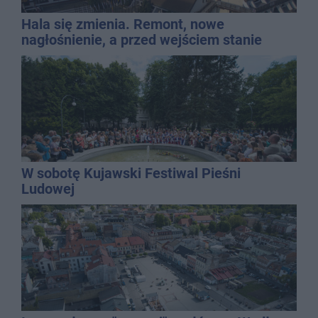
Hala się zmienia. Remont, nowe
nagłośnienie, a przed wejściem stanie
QEMETICA ARENA
W sobotę Kujawski Festiwal Pieśni
Ludowej