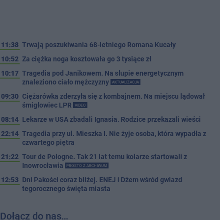
11:38
Trwają poszukiwania 68-letniego Romana Kucały
10:52
Za ciężka noga kosztowała go 3 tysiące zł
10:17
Tragedia pod Janikowem. Na słupie energetycznym
znaleziono ciało mężczyzny
AKTUALIZACJA
09:30
Ciężarówka zderzyła się z kombajnem. Na miejscu lądował
śmigłowiec LPR
VIDEO
08:14
Lekarze w USA zbadali Ignasia. Rodzice przekazali wieści
22:14
Tragedia przy ul. Mieszka I. Nie żyje osoba, która wypadła z
czwartego piętra
21:22
Tour de Pologne. Tak 21 lat temu kolarze startowali z
Inowrocławia
PROSTO Z ARCHIWUM
12:53
Dni Pakości coraz bliżej. ENEJ i Dżem wśród gwiazd
tegorocznego święta miasta
Dołącz do nas…