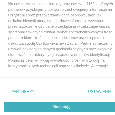
Na naszej stronie ino.online, my oraz naszych 1162 zaufanych
partnerów uzyskujemy dostęp i przechowujemy informacje na
urządzeniu oraz przetwarzamy dane osobowe, takie jak
unikalne identyfikatory, standardowe informacje wysyłane
przez urządzenie czy dane przeglądania w celu zapewniania
spersonalizowanych reklam, wybór spersonalizowanych treści,
pomiar reklam i treści, badanie odbiorców oraz ulepszanie
usług. Za zgodą Użytkownika my i Zaufani Partnerzy możemy
używać dokładnych danych geolokalizacyjnych oraz aktywnie
skanować charakterystykę urządzenia do celów identyfikacji.
Ponieważ cenimy Twoją prywatność, prosimy o zgodę na
korzystanie z tych technologii poprzez kliknięcie „Akceptuję”.
Zgoda jest dobrowolna i zawsze możesz ją zmienić/wycofać
klikając przycisk ustawień prywatności znajdujący się w lewym
dolnym rogu strony
. Niektóre rodzaje przetwarzania danych
nie wymagają zgody użytkownika, ale masz prawo sprzeciwić
PARTNERZY
USTAWIENIA
się takiemu przetwarzaniu. Preferencje będą miały
zastosowania tylko na tej witrynie.
Akceptuję
Zapoznaj się z poniższymi informacjami, abyś mógł świadomie