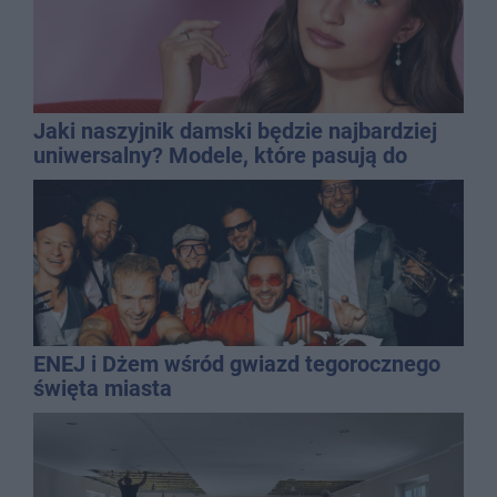
Jaki naszyjnik damski będzie najbardziej
uniwersalny? Modele, które pasują do
wielu stylizacji
ENEJ i Dżem wśród gwiazd tegorocznego
święta miasta