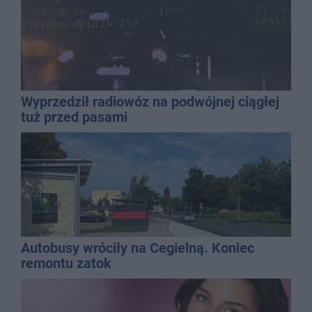
Wyprzedził radiowóz na podwójnej ciągłej
tuż przed pasami
Autobusy wróciły na Cegielną. Koniec
remontu zatok