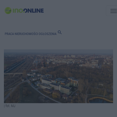
men
search
PRACA
NIERUCHOMOŚCI
OGŁOSZENIA
| fot. MJ