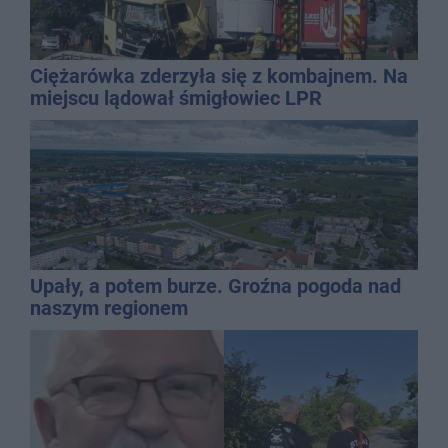
Ciężarówka zderzyła się z kombajnem. Na
miejscu lądował śmigłowiec LPR
Upały, a potem burze. Groźna pogoda nad
naszym regionem