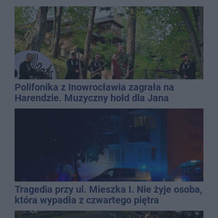
Polifonika z Inowrocławia zagrała na
Harendzie. Muzyczny hołd dla Jana
Kasprowicza
Tragedia przy ul. Mieszka I. Nie żyje osoba,
która wypadła z czwartego piętra