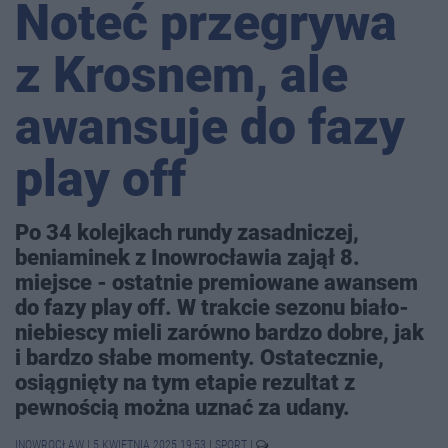
Noteć przegrywa
z Krosnem, ale
awansuje do fazy
play off
Po 34 kolejkach rundy zasadniczej,
beniaminek z Inowrocławia zajął 8.
miejsce - ostatnie premiowane awansem
do fazy play off. W trakcie sezonu biało-
niebiescy mieli zarówno bardzo dobre, jak
i bardzo słabe momenty. Ostatecznie,
osiągnięty na tym etapie rezultat z
pewnością można uznać za udany.
INOWROCŁAW
|
5 KWIETNIA 2025 19:53
|
SPORT
|