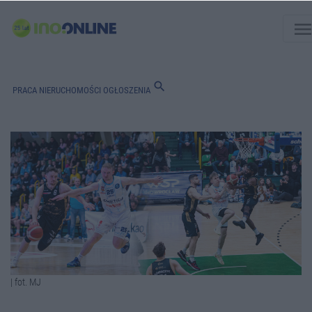
men
search
PRACA
NIERUCHOMOŚCI
OGŁOSZENIA
| fot. MJ