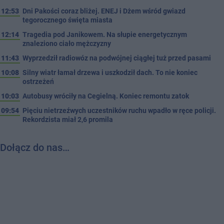
12:53
Dni Pakości coraz bliżej. ENEJ i Dżem wśród gwiazd
tegorocznego święta miasta
12:14
Tragedia pod Janikowem. Na słupie energetycznym
znaleziono ciało mężczyzny
11:43
Wyprzedził radiowóz na podwójnej ciągłej tuż przed pasami
10:08
Silny wiatr łamał drzewa i uszkodził dach. To nie koniec
ostrzeżeń
10:03
Autobusy wróciły na Cegielną. Koniec remontu zatok
09:54
Pięciu nietrzeźwych uczestników ruchu wpadło w ręce policji.
Rekordzista miał 2,6 promila
Dołącz do nas…