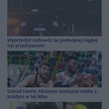
Wyprzedził radiowóz na podwójnej ciągłej
tuż przed pasami
Darrell Harris: Możemy nawiązać walkę z
każdym w tej lidze