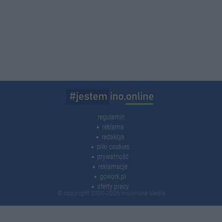
regulamin
reklama
redakcja
pliki cookies
prywatność
reklamacje
gowork.pl
oferty pracy
© copyright 2000-2026 Ino-online Media