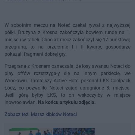
W sobotnim meczu na Noteć czekał rywal z najwyższej
półki. Drużyna z Krosna zakończyła bowiem rundę na 1.
miejscu w tabeli. Chociaż mecz zakończył się 17-punktową
przegraną, to na przełomie I i II kwarty, gospodarze
pokazali fragment dobrej gry.
Przegrana z Krosnem oznaczała, że losy awansu Noteci do
play offów rozstrzygały się na innym parkiecie, we
Wrocławiu. Tamtejszy Active Hotel pokonał ŁKS Coolpack
Łódź, co pozwoliło Noteci zająć upragnione 8. miejsce.
Jeśli górą byłby ŁKS, to on wskoczyłby w miejsce
inowrocławian.
Na końcu artykułu zdjęcia.
Zobacz też: Marsz kibiców Noteci