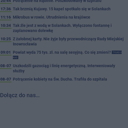
20:44
Potrącenie na Rąbinie. Poszkodowany w szpitalu
17:36
Tak brzmią Kujawy. 15 kapel spotkało się w Solankach
11:16
Mikrobus w rowie. Utrudnienia na krajówce
10:34
Tak źle jest z wodą w Solankach. Wyłączono fontannę i
zaplanowano dolewkę
10:25
Z żałobnej karty. Nie żyje były przewodniczący Rady Miejskiej
Inowrocławia
09:01
Powiat wyda 75 tys. zł. na salę sesyjną. Co się zmieni?
TYLKO U
NAS
08-07
Uszkodzili gazociąg i linię energetyczną. Interweniowały
służby
08-07
Potrącenie kobiety na Św. Ducha. Trafiła do szpitala
Dołącz do nas…