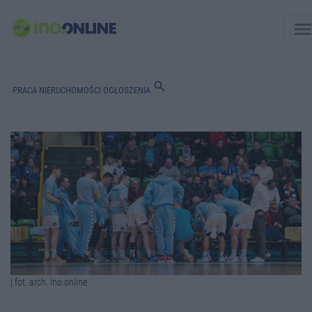
men
search
PRACA
NIERUCHOMOŚCI
OGŁOSZENIA
| fot. arch. Ino.online