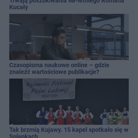
Trwają poszukiwania 68-letniego Romana
Kucały
Czasopisma naukowe online – gdzie
znaleźć wartościowe publikacje?
Tak brzmią Kujawy. 15 kapel spotkało się w
Solankach