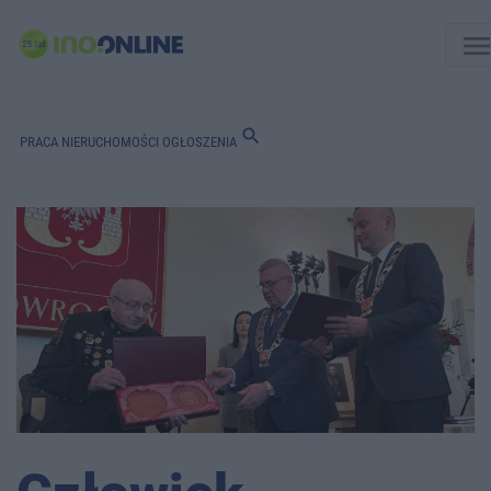
men
search
PRACA
NIERUCHOMOŚCI
OGŁOSZENIA