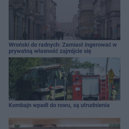
Wroński do radnych: Zamiast ingerować w
prywatną własność zajmijcie się
gospodarką
Kombajn wpadł do rowu, są utrudnienia