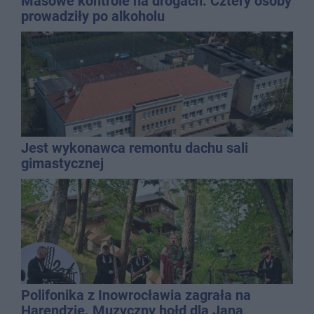
Masowe kontrole na drogach. Cztery osoby
prowadziły po alkoholu
Jest wykonawca remontu dachu sali
gimastycznej
Polifonika z Inowrocławia zagrała na
Harendzie. Muzyczny hołd dla Jana