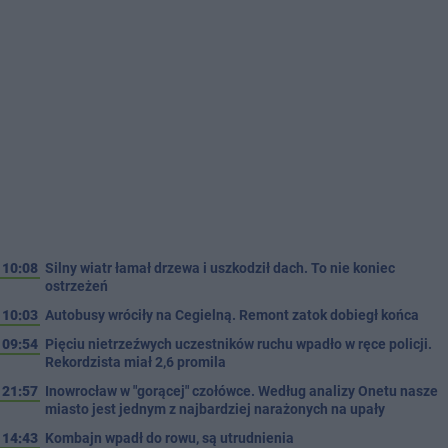
10:08
Silny wiatr łamał drzewa i uszkodził dach. To nie koniec
ostrzeżeń
10:03
Autobusy wróciły na Cegielną. Remont zatok dobiegł końca
09:54
Pięciu nietrzeźwych uczestników ruchu wpadło w ręce policji.
Rekordzista miał 2,6 promila
21:57
Inowrocław w "gorącej" czołówce. Według analizy Onetu nasze
miasto jest jednym z najbardziej narażonych na upały
14:43
Kombajn wpadł do rowu, są utrudnienia