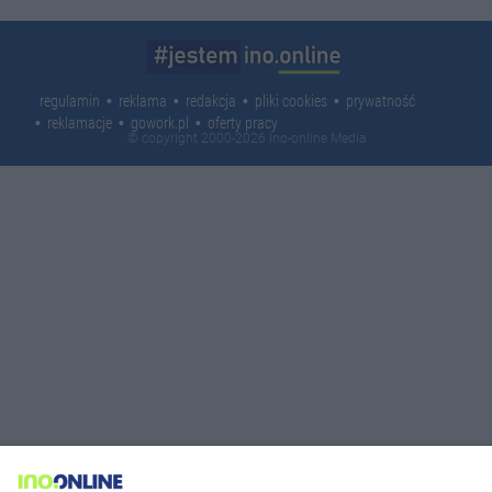
regulamin
reklama
redakcja
pliki cookies
prywatność
reklamacje
gowork.pl
oferty pracy
© copyright 2000-2026 Ino-online Media