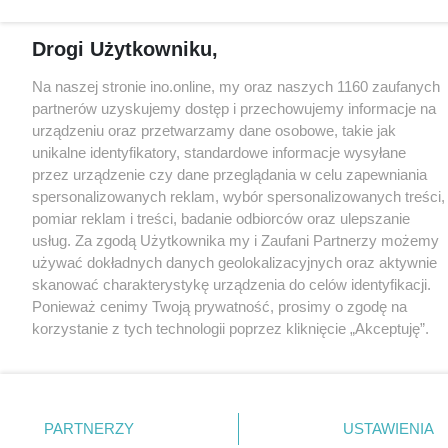
Drogi Użytkowniku,
Na naszej stronie ino.online, my oraz naszych 1160 zaufanych
partnerów uzyskujemy dostęp i przechowujemy informacje na
urządzeniu oraz przetwarzamy dane osobowe, takie jak
unikalne identyfikatory, standardowe informacje wysyłane
przez urządzenie czy dane przeglądania w celu zapewniania
spersonalizowanych reklam, wybór spersonalizowanych treści,
pomiar reklam i treści, badanie odbiorców oraz ulepszanie
usług. Za zgodą Użytkownika my i Zaufani Partnerzy możemy
używać dokładnych danych geolokalizacyjnych oraz aktywnie
skanować charakterystykę urządzenia do celów identyfikacji.
Ponieważ cenimy Twoją prywatność, prosimy o zgodę na
korzystanie z tych technologii poprzez kliknięcie „Akceptuję”.
Zgoda jest dobrowolna i zawsze możesz ją zmienić/wycofać
klikając przycisk ustawień prywatności znajdujący się w lewym
dolnym rogu strony
. Niektóre rodzaje przetwarzania danych
nie wymagają zgody użytkownika, ale masz prawo sprzeciwić
PARTNERZY
USTAWIENIA
się takiemu przetwarzaniu. Preferencje będą miały