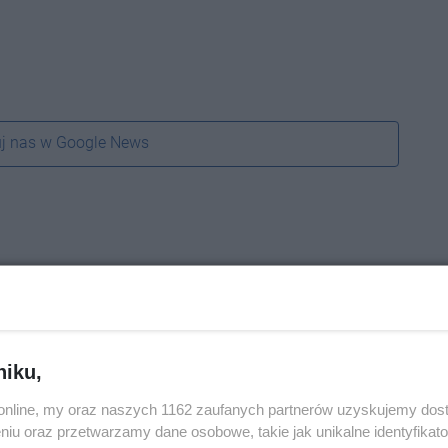
j nas w Google News
niku,
o.online, my oraz naszych 1162 zaufanych partnerów uzyskujemy dos
niu oraz przetwarzamy dane osobowe, takie jak unikalne identyfikat