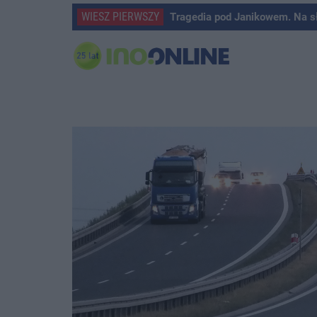
WIESZ PIERWSZY
Tragedia pod Janikowem. Na s