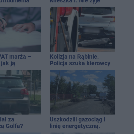
utrudnienia
Mieszka I. Nie żyje
osoba, która wypadła z
czwartego piętra
VAT marża –
Kolizja na Rąbinie.
 jak ją
Policja szuka kierowcy
i jak rozliczyć
Golfa
iał za
Uszkodzili gazociąg i
cą Golfa?
linię energetyczną.
 zbiegł po
Interweniowały służby