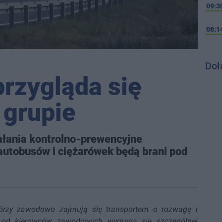
09:3
08:1
Doł
 przygląda się
 grupie
iałania kontrolno-prewencyjne
autobusów i ciężarówek będą brani pod
tórzy zawodowo zajmują się transportem o rozwagę i
e od kierowców zawodowych wymaga się szczególnej