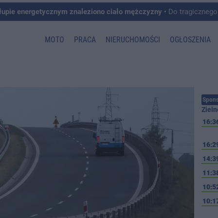
łupie energetycznym znaleziono ciało mężczyzny
• Do tragicznego zdarzenia doszło w 
MOTO
PRACA
NIERUCHOMOŚCI
OGŁOSZENIA
Spons
Zieln
16:3
16:2
14:3
11:3
10:5
10:1