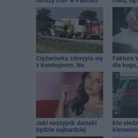
remizy OSP w Pakości
rowu, są 
Ciężarówka zderzyła się
Faktura 
z kombajnem. Na
dla kogo,
miejscu lądował
wystawić 
śmigłowiec LPR
Jaki naszyjnik damski
Kto siedz
będzie najbardziej
kierowni
uniwersalny? Modele,
Kierowca