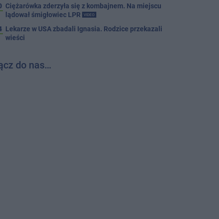
0
Ciężarówka zderzyła się z kombajnem. Na miejscu
lądował śmigłowiec LPR
VIDEO
4
Lekarze w USA zbadali Ignasia. Rodzice przekazali
wieści
ącz do nas…