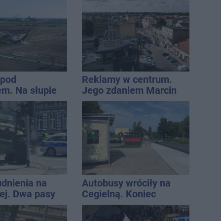
 pod
Reklamy w centrum.
m. Na słupie
Jego zdaniem Marcin
ycznym
Wroński jest w błędzie
o ciało
[akt.]
ny
udnienia na
Autobusy wróciły na
j. Dwa pasy
Cegielną. Koniec
a przyczepa od
remontu zatok