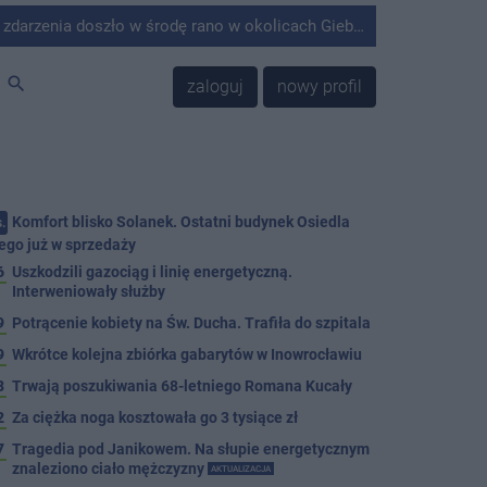
środę rano w okolicach Giebni koło Janikowa. Wówczas na słupie energetycznym odnaleziono ciało mężczyzny.
search
zaloguj
nowy profil
Komfort blisko Solanek. Ostatni budynek Osiedla
.
ego już w sprzedaży
6
Uszkodzili gazociąg i linię energetyczną.
Interweniowały służby
9
Potrącenie kobiety na Św. Ducha. Trafiła do szpitala
9
Wkrótce kolejna zbiórka gabarytów w Inowrocławiu
8
Trwają poszukiwania 68-letniego Romana Kucały
2
Za ciężka noga kosztowała go 3 tysiące zł
7
Tragedia pod Janikowem. Na słupie energetycznym
znaleziono ciało mężczyzny
AKTUALIZACJA