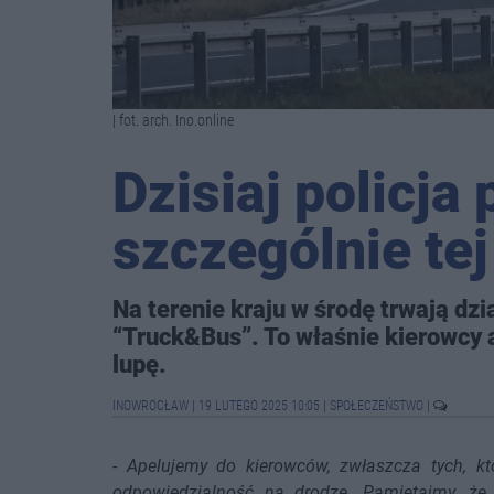
| fot. arch. Ino.online
Dzisiaj policja
szczególnie tej
Na terenie kraju w środę trwają dz
“Truck&Bus”. To właśnie kierowcy 
lupę.
INOWROCŁAW
|
19 LUTEGO 2025 10:05
|
SPOŁECZEŃSTWO
|
-
Apelujemy do kierowców, zwłaszcza tych, k
odpowiedzialność na drodze. Pamiętajmy, ż