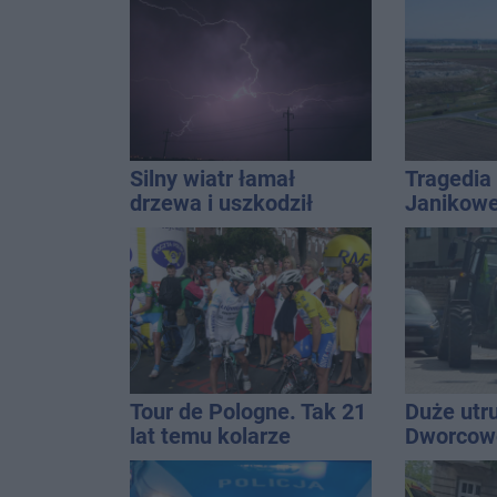
które pasują do wielu
kolizji
stylizacji
Silny wiatr łamał
Tragedia
drzewa i uszkodził
Janikowe
dach. To nie koniec
energet
ostrzeżeń
znalezion
mężczyz
Tour de Pologne. Tak 21
Duże utr
lat temu kolarze
Dworcowe
startowali z
blokował
Inowrocławia
ciągnika