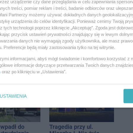
przez urządzenie czy dane przeglądania w celu zapewniania sperson
ych treści, pomiar reklam i treści, badanie odbiorców oraz ulepszan
fani Partnerzy możemy używać dokładnych danych geolokalizacyjn
tykę urządzenia do celów identyfikacji. Ponieważ cenimy Twoją pry
z tych technologii poprzez kliknięcie „Akceptuję”. Zgoda jest dobro
ikając przycisk ustawień prywatności znajdujący się w lewym dolny
etwarzania danych nie wymagają zgody użytkownika, ale masz prawo 
. Preferencje będą miały zastosowania tylko na tej witrynie.
szymi informacjami, abyś mógł świadomie i komfortowo korzystać z
zmienia.
Inowrocław w "gorącej"
gółowe informacje dotyczące przetwarzania Twoich danych znajdzi
 nowe
czołówce. Według
s
oraz po kliknięciu w „Ustawienia”.
nie, a przed
analizy Onetu nasze
 stanie
miasto jest jednym z
CA ARENA
najbardziej narażonych
USTAWIENIA
na upały
wpadł do
Tragedia przy ul.