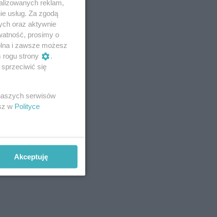
alizowanych reklam,
ie usług. Za zgodą
ych oraz aktywnie
watność, prosimy o
wolna i zawsze możesz
m rogu strony
.
sprzeciwić się
 naszych serwisów
esz w
Polityce
Akceptuję