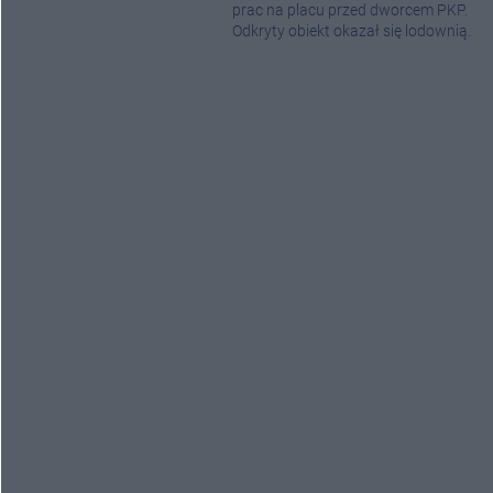
prac na placu przed dworcem PKP.
Odkryty obiekt okazał się lodownią.