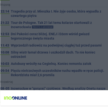
Wczoraj
22:14
Tragedia przy ul. Mieszka I. Nie żyje osoba, która wypadła z
czwartego piętra
21:22
Tour de Pologne. Tak 21 lat temu kolarze startowali z
Inowrocławia
PROSTO Z ARCHIWUM
12:53
Dni Pakości coraz bliżej. ENEJ i Dżem wśród gwiazd
tegorocznego święta miasta
11:43
Wyprzedził radiowóz na podwójnej ciągłej tuż przed pasami
10:08
Silny wiatr łamał drzewa i uszkodził dach. To nie koniec
ostrzeżeń
10:03
Autobusy wróciły na Cegielną. Koniec remontu zatok
09:54
Pięciu nietrzeźwych uczestników ruchu wpadło w ręce policji.
Rekordzista miał 2,6 promila
Wcześniej
08-05
Inowrocław w "gorącej" czołówce. Według analizy Onetu nasze
miasto jest jednym z najbardziej narażonych na upały
08-05
Kombajn wpadł do rowu, są utrudnienia
08-05
Zmiany dla pasażerów na trasie Rojewo-Inowrocław