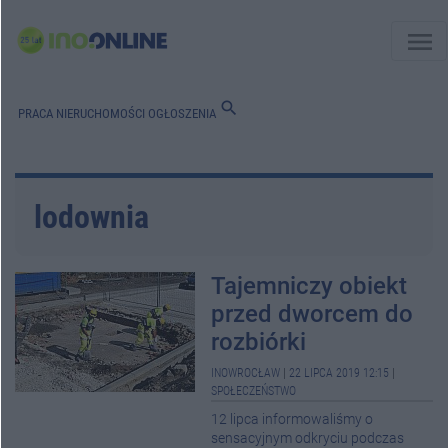
menu
search
PRACA
NIERUCHOMOŚCI
OGŁOSZENIA
lodownia
Tajemniczy obiekt
przed dworcem do
rozbiórki
INOWROCŁAW
|
22 LIPCA 2019 12:15
|
SPOŁECZEŃSTWO
12 lipca informowaliśmy o
sensacyjnym odkryciu podczas