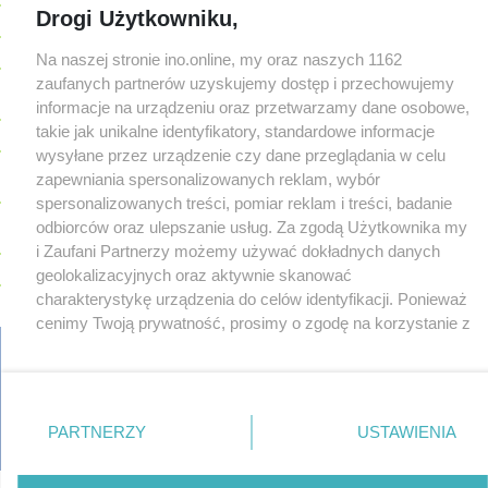
Drogi Użytkowniku,
08-05
W sobotę Kujawski Festiwal Pieśni Ludowej
08-05
Podczas burzy ucierpiał komin. Konieczna była interwencja
Na naszej stronie ino.online, my oraz naszych 1162
strażaków
zaufanych partnerów uzyskujemy dostęp i przechowujemy
informacje na urządzeniu oraz przetwarzamy dane osobowe,
08-05
Kto siedział za kierownicą Golfa? Kierowca zbiegł po kolizji
takie jak unikalne identyfikatory, standardowe informacje
08-05
Hala się zmienia. Remont, nowe nagłośnienie, a przed
wysyłane przez urządzenie czy dane przeglądania w celu
wejściem stanie QEMETICA ARENA
TYLKO U NAS
zapewniania spersonalizowanych reklam, wybór
08-05
19 września pierwszy ligowy mecz Noteci. Znamy cały
spersonalizowanych treści, pomiar reklam i treści, badanie
terminarz
odbiorców oraz ulepszanie usług. Za zgodą Użytkownika my
08-05
Po rezygnacji z tej inwestycji miasto wraca do tematu
i Zaufani Partnerzy możemy używać dokładnych danych
08-04
geolokalizacyjnych oraz aktywnie skanować
Reklamy w centrum. Jego zdaniem Marcin Wroński jest w
błędzie [akt.]
charakterystykę urządzenia do celów identyfikacji. Ponieważ
cenimy Twoją prywatność, prosimy o zgodę na korzystanie z
08-04
Duże utrudnienia na Dworcowej. Dwa pasy blokowała
przyczepa od ciągnika
tych technologii poprzez kliknięcie „Akceptuję”. Zgoda jest
Z OSTATNIEJ CHWILI
dobrowolna i zawsze możesz ją zmienić/wycofać klikając
08-04
Upały, a potem burze. Groźna pogoda nad naszym regionem
przycisk ustawień prywatności znajdujący się w lewym
regulamin
reklama
redakcja
pliki cookies
prywatność
08-04
Ruszyła modernizacja remizy OSP w Pakości
dolnym rogu strony
. Niektóre rodzaje przetwarzania
reklamacje
gowork.pl
oferty pracy
PARTNERZY
USTAWIENIA
08-04
Kolizja na Rąbinie. Policja szuka kierowcy Golfa
danych nie wymagają zgody użytkownika, ale masz prawo
© copyright 2000-2026 Ino-online Media
sprzeciwić się takiemu przetwarzaniu. Preferencje będą
08-04
91-latek chciał pomnożyć oszczędności. Stracił ponad 10 tys.