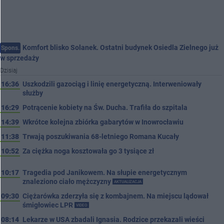
Komfort blisko Solanek. Ostatni budynek Osiedla Zielnego już
Spons.
w sprzedaży
Dzisiaj
16:36
Uszkodzili gazociąg i linię energetyczną. Interweniowały
służby
16:29
Potrącenie kobiety na Św. Ducha. Trafiła do szpitala
14:39
Wkrótce kolejna zbiórka gabarytów w Inowrocławiu
11:38
Trwają poszukiwania 68-letniego Romana Kucały
10:52
Za ciężka noga kosztowała go 3 tysiące zł
10:17
Tragedia pod Janikowem. Na słupie energetycznym
znaleziono ciało mężczyzny
AKTUALIZACJA
09:30
Ciężarówka zderzyła się z kombajnem. Na miejscu lądował
śmigłowiec LPR
VIDEO
08:14
Lekarze w USA zbadali Ignasia. Rodzice przekazali wieści