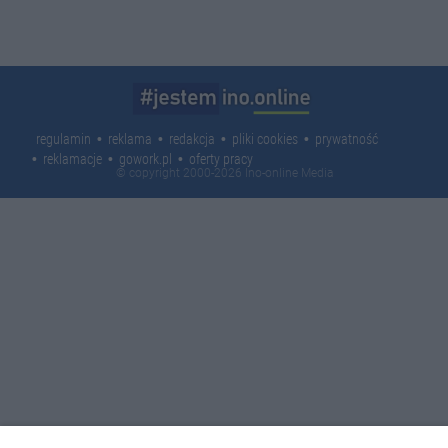
regulamin
reklama
redakcja
pliki cookies
prywatność
reklamacje
gowork.pl
oferty pracy
© copyright 2000-2026 Ino-online Media