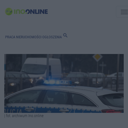
men
search
PRACA
NIERUCHOMOŚCI
OGŁOSZENIA
| fot. archiwum Ino.online