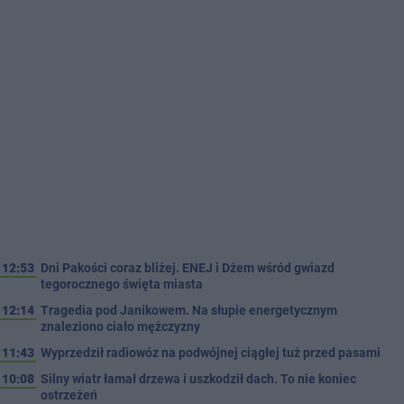
12:53
Dni Pakości coraz bliżej. ENEJ i Dżem wśród gwiazd
tegorocznego święta miasta
12:14
Tragedia pod Janikowem. Na słupie energetycznym
znaleziono ciało mężczyzny
11:43
Wyprzedził radiowóz na podwójnej ciągłej tuż przed pasami
10:08
Silny wiatr łamał drzewa i uszkodził dach. To nie koniec
ostrzeżeń