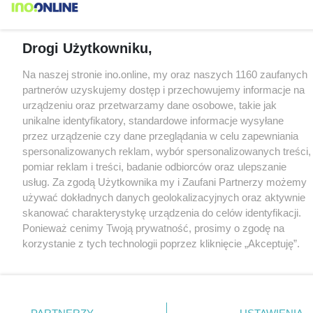
Drogi Użytkowniku,
Na naszej stronie ino.online, my oraz naszych 1160 zaufanych
partnerów uzyskujemy dostęp i przechowujemy informacje na
urządzeniu oraz przetwarzamy dane osobowe, takie jak
unikalne identyfikatory, standardowe informacje wysyłane
przez urządzenie czy dane przeglądania w celu zapewniania
spersonalizowanych reklam, wybór spersonalizowanych treści,
pomiar reklam i treści, badanie odbiorców oraz ulepszanie
usług. Za zgodą Użytkownika my i Zaufani Partnerzy możemy
używać dokładnych danych geolokalizacyjnych oraz aktywnie
skanować charakterystykę urządzenia do celów identyfikacji.
Ponieważ cenimy Twoją prywatność, prosimy o zgodę na
korzystanie z tych technologii poprzez kliknięcie „Akceptuję”.
Zgoda jest dobrowolna i zawsze możesz ją zmienić/wycofać
klikając przycisk ustawień prywatności znajdujący się w lewym
dolnym rogu strony
. Niektóre rodzaje przetwarzania danych
nie wymagają zgody użytkownika, ale masz prawo sprzeciwić