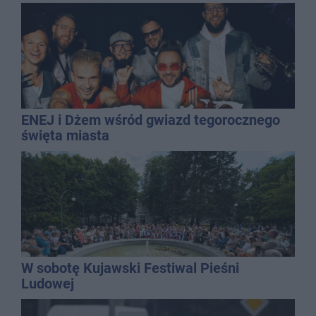
ENEJ i Dżem wśród gwiazd tegorocznego
święta miasta
W sobotę Kujawski Festiwal Pieśni
Ludowej