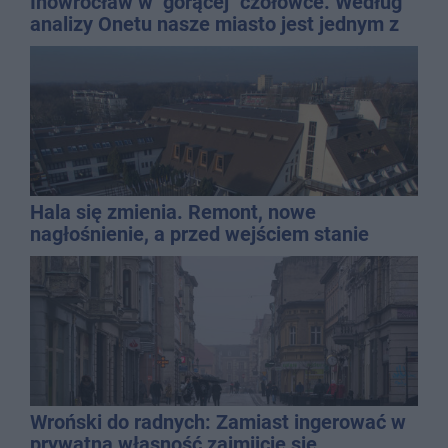
Inowrocław w "gorącej" czołówce. Według
analizy Onetu nasze miasto jest jednym z
najbardziej narażonych na upały
Hala się zmienia. Remont, nowe
nagłośnienie, a przed wejściem stanie
QEMETICA ARENA
Wroński do radnych: Zamiast ingerować w
prywatną własność zajmijcie się