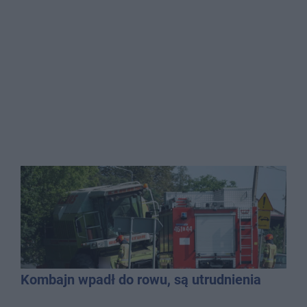
Kombajn wpadł do rowu, są utrudnienia