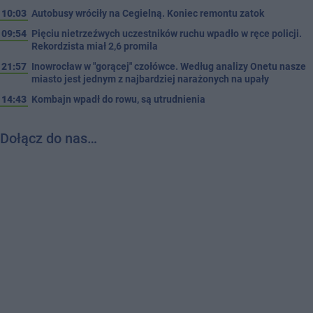
10:03
Autobusy wróciły na Cegielną. Koniec remontu zatok
09:54
Pięciu nietrzeźwych uczestników ruchu wpadło w ręce policji.
Rekordzista miał 2,6 promila
21:57
Inowrocław w "gorącej" czołówce. Według analizy Onetu nasze
miasto jest jednym z najbardziej narażonych na upały
14:43
Kombajn wpadł do rowu, są utrudnienia
Dołącz do nas…