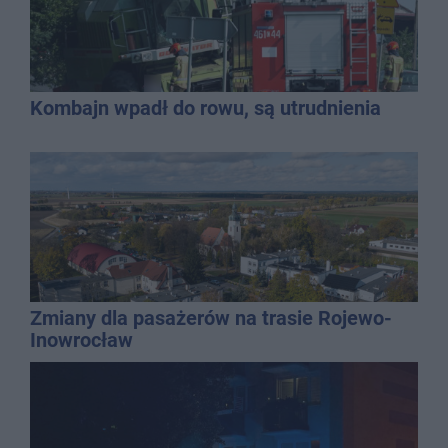
Kombajn wpadł do rowu, są utrudnienia
Zmiany dla pasażerów na trasie Rojewo-
Inowrocław