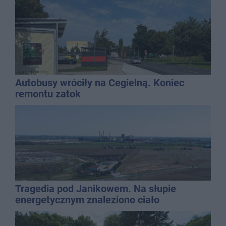
Autobusy wróciły na Cegielną. Koniec
remontu zatok
Tragedia pod Janikowem. Na słupie
energetycznym znaleziono ciało
mężczyzny