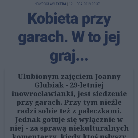
INOWROCŁAW
EXTRA
|
12 LIPCA 2019 09:37
Kobieta przy
garach. W to jej
graj...
Ulubionym zajęciem Joanny
Glubiak - 29-letniej
inowrocławianki, jest siedzenie
przy garach. Przy tym nieźle
radzi sobie też z pałeczkami.
Jednak gotuje się wyłącznie w
niej - za sprawą niekulturalnych
komentarzy, kiedy ktoś usłyszy