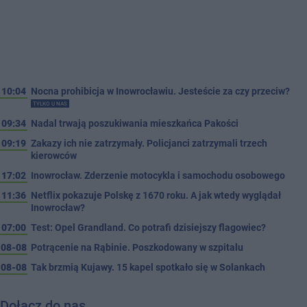
10:04
Nocna prohibicja w Inowrocławiu. Jesteście za czy przeciw?
TYLKO U NAS
09:34
Nadal trwają poszukiwania mieszkańca Pakości
09:19
Zakazy ich nie zatrzymały. Policjanci zatrzymali trzech
kierowców
17:02
Inowrocław. Zderzenie motocykla i samochodu osobowego
11:36
Netflix pokazuje Polskę z 1670 roku. A jak wtedy wyglądał
Inowrocław?
07:00
Test: Opel Grandland. Co potrafi dzisiejszy flagowiec?
08-08
Potrącenie na Rąbinie. Poszkodowany w szpitalu
08-08
Tak brzmią Kujawy. 15 kapel spotkało się w Solankach
Dołącz do nas…