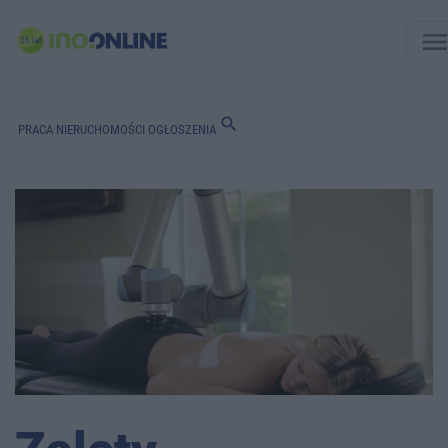
men
search
PRACA
NIERUCHOMOŚCI
OGŁOSZENIA