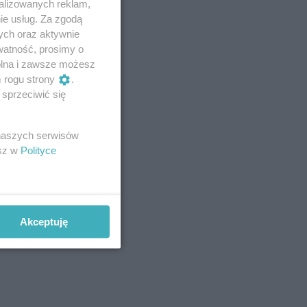
alizowanych reklam,
ie usług. Za zgodą
ych oraz aktywnie
watność, prosimy o
wolna i zawsze możesz
m rogu strony
.
sprzeciwić się
 naszych serwisów
esz w
Polityce
Akceptuję