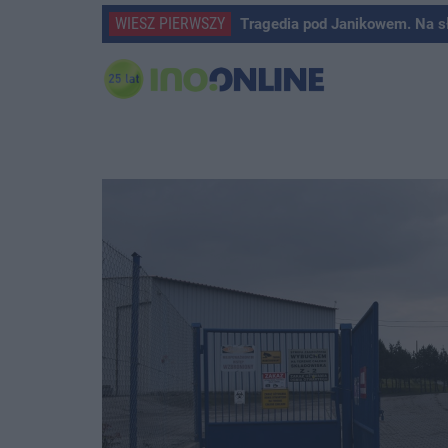
WIESZ PIERWSZY
Tragedia pod Janikowem. Na s