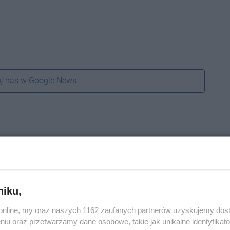
j nas w Google News
niku,
o.online, my oraz naszych 1162 zaufanych partnerów uzyskujemy dos
niu oraz przetwarzamy dane osobowe, takie jak unikalne identyfikat