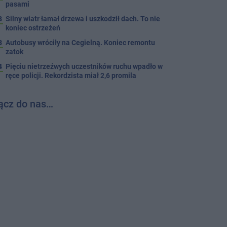
pasami
8
Silny wiatr łamał drzewa i uszkodził dach. To nie
koniec ostrzeżeń
3
Autobusy wróciły na Cegielną. Koniec remontu
zatok
4
Pięciu nietrzeźwych uczestników ruchu wpadło w
ręce policji. Rekordzista miał 2,6 promila
ącz do nas…