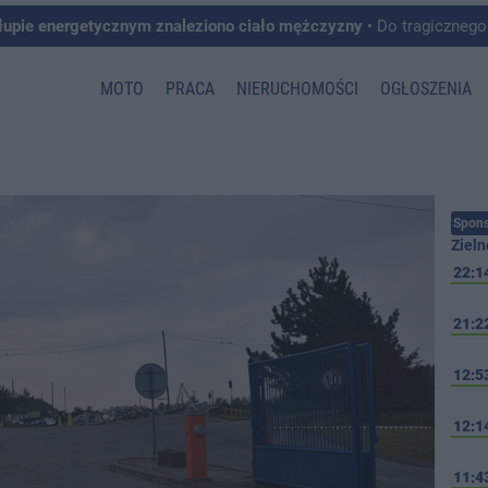
łupie energetycznym znaleziono ciało mężczyzny
• Do tragicznego zdarzenia doszło w 
MOTO
PRACA
NIERUCHOMOŚCI
OGŁOSZENIA
Spons
Zieln
22:1
21:2
12:5
12:1
11:4