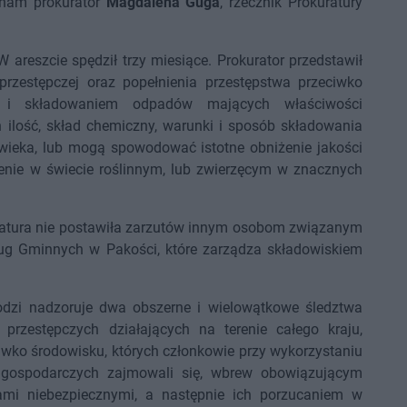
nam prokurator
Magdalena Guga
, rzecznik Prokuratury
 areszcie spędził trzy miesiące. Prokurator przedstawił
rzestępczej oraz popełnienia przestępstwa przeciwko
 i składowaniem odpadów mających właściwości
h ilość, skład chemiczny, warunki i sposób składowania
owieka, lub mogą spowodować istotne obniżenie jakości
czenie w świecie roślinnym, lub zwierzęcym w znacznych
kuratura nie postawiła zarzutów innym osobom związanym
ug Gminnych w Pakości, które zarządza składowiskiem
odzi nadzoruje dwa obszerne i wielowątkowe śledztwa
przestępczych działających na terenie całego kraju,
iwko środowisku, których członkowie przy wykorzystaniu
gospodarczych zajmowali się, wbrew obowiązującym
mi niebezpiecznymi, a następnie ich porzucaniem w