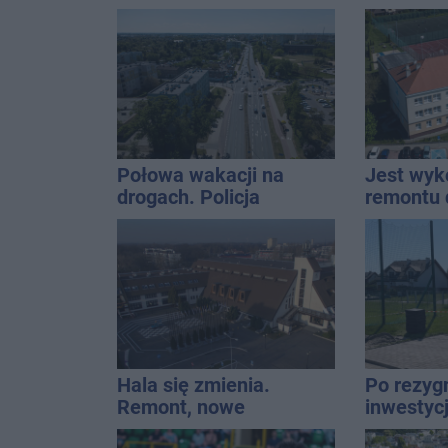
wpadło w ręce policji.
naszym 
Rekordzista miał 2,6
promila
Połowa wakacji na
Jest wy
drogach. Policja
remontu 
podsumowała lipiec
gimastyc
Hala się zmienia.
Po rezygn
Remont, nowe
inwestyc
nagłośnienie, a przed
do temat