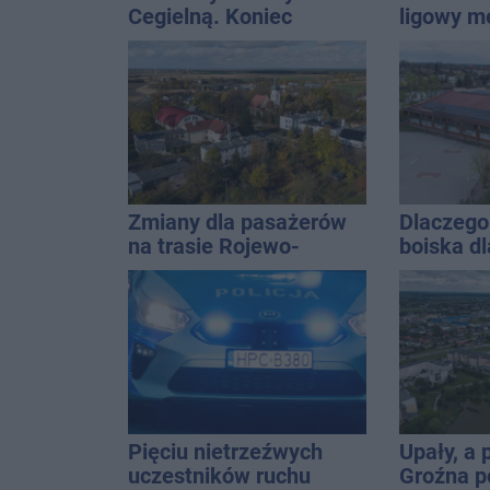
Cegielną. Koniec
ligowy m
remontu zatok
Znamy ca
Zmiany dla pasażerów
Dlaczego 
na trasie Rojewo-
boiska dl
Inowrocław
Ratusz o
Pięciu nietrzeźwych
Upały, a
uczestników ruchu
Groźna p