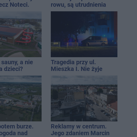
ecz Noteci.
rowu, są utrudnienia
ły terminarz
sauny, a nie
Tragedia przy ul.
a dzieci?
Mieszka I. Nie żyje
dpowiada
osoba, która wypadła z
czwartego piętra
 potem burze.
Reklamy w centrum.
ogoda nad
Jego zdaniem Marcin