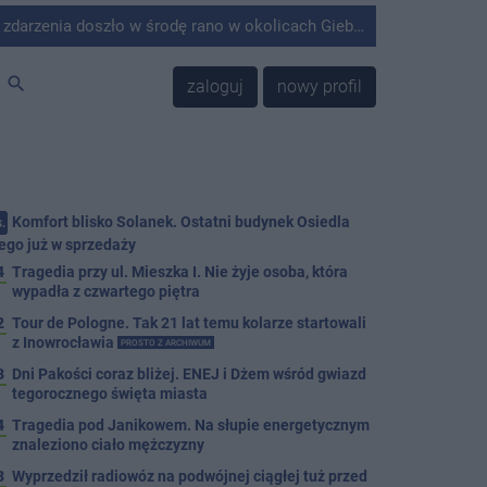
środę rano w okolicach Giebni koło Janikowa. Wówczas na słupie energetycznym odnaleziono ciało mężczyzny.
search
zaloguj
nowy profil
Komfort blisko Solanek. Ostatni budynek Osiedla
.
ego już w sprzedaży
4
Tragedia przy ul. Mieszka I. Nie żyje osoba, która
wypadła z czwartego piętra
2
Tour de Pologne. Tak 21 lat temu kolarze startowali
z Inowrocławia
PROSTO Z ARCHIWUM
3
Dni Pakości coraz bliżej. ENEJ i Dżem wśród gwiazd
tegorocznego święta miasta
4
Tragedia pod Janikowem. Na słupie energetycznym
znaleziono ciało mężczyzny
3
Wyprzedził radiowóz na podwójnej ciągłej tuż przed