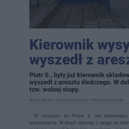
Kierownik wysy
wyszedł z ares
Piotr S., były już kierownik skład
wyszedł z aresztu śledczego. W da
tzw. wolnej stopy.
PAKOŚĆ.ONLINE
|
13 WRZEŚNIA 2024 09:07
|
SPOŁECZEŃSTWO
|
-
W stosunku do Piotra S. nie skierowano
aresztowania. W chwili obecnej, z uwagi na dob