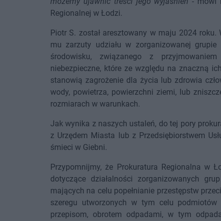
możemy ujawnić treści jego wyjaśnień
- mówi 
Regionalnej w Łodzi.
Piotr S. został aresztowany w maju 2024 roku. W
mu zarzuty udziału w zorganizowanej grupie p
środowisku, związanego z przyjmowaniem
niebezpieczne, które ze względu na znaczną ic
stanowią zagrożenie dla życia lub zdrowia czł
wody, powietrza, powierzchni ziemi, lub znisz
rozmiarach w warunkach.
Jak wynika z naszych ustaleń, do tej pory pro
z Urzędem Miasta lub z Przedsiębiorstwem Usł
śmieci w Giebni.
Przypomnijmy, że Prokuratura Regionalna w Ł
dotyczące działalności zorganizowanych grup 
mających na celu popełnianie przestępstw przec
szeregu utworzonych w tym celu podmiotów 
przepisom, obrotem odpadami, w tym odpada