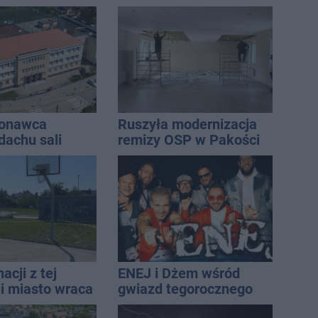
regionem
Wroński jest w błędzie
[akt.]
konawca
Ruszyła modernizacja
dachu sali
remizy OSP w Pakości
znej
acji z tej
ENEJ i Dżem wśród
ji miasto wraca
gwiazd tegorocznego
u
święta miasta