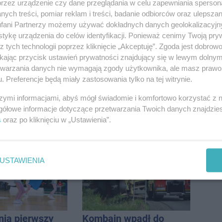
przez urządzenie czy dane przeglądania w celu zapewniania sperson
ych treści, pomiar reklam i treści, badanie odbiorców oraz ulepszan
fani Partnerzy możemy używać dokładnych danych geolokalizacyjn
tykę urządzenia do celów identyfikacji. Ponieważ cenimy Twoją pry
z tych technologii poprzez kliknięcie „Akceptuję”. Zgoda jest dobro
ikając przycisk ustawień prywatności znajdujący się w lewym dolny
etwarzania danych nie wymagają zgody użytkownika, ale masz prawo 
. Preferencje będą miały zastosowania tylko na tej witrynie.
szymi informacjami, abyś mógł świadomie i komfortowo korzystać z
gółowe informacje dotyczące przetwarzania Twoich danych znajdzi
 pod
W sobotę Kujawski
s
oraz po kliknięciu w „Ustawienia”.
m. Na słupie
Festiwal Pieśni Ludowej
ycznym
o ciało
ny
USTAWIENIA
nia pierwszy
Kombajn wpadł do