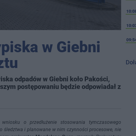
10:0
10:0
09:5
piska w Giebni
ztu
Doł
owiska odpadów w Giebni koło Pakości,
lszym postępowaniu będzie odpowiadał z
 wniosku o przedłużenie stosowania tymczasowego
ro śledztwa i planowane w nim czynności procesowe, nie