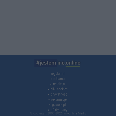
regulamin
reklama
redakcja
pliki cookies
prywatność
reklamacje
gowork.pl
oferty pracy
© copyright 2000-2026 Ino-online Media