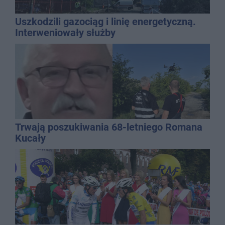
Uszkodzili gazociąg i linię energetyczną.
Interweniowały służby
Trwają poszukiwania 68-letniego Romana
Kucały