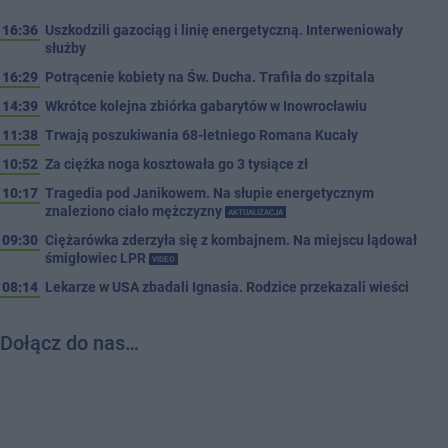
16:36
Uszkodzili gazociąg i linię energetyczną. Interweniowały
służby
16:29
Potrącenie kobiety na Św. Ducha. Trafiła do szpitala
14:39
Wkrótce kolejna zbiórka gabarytów w Inowrocławiu
11:38
Trwają poszukiwania 68-letniego Romana Kucały
10:52
Za ciężka noga kosztowała go 3 tysiące zł
10:17
Tragedia pod Janikowem. Na słupie energetycznym
znaleziono ciało mężczyzny
AKTUALIZACJA
09:30
Ciężarówka zderzyła się z kombajnem. Na miejscu lądował
śmigłowiec LPR
VIDEO
08:14
Lekarze w USA zbadali Ignasia. Rodzice przekazali wieści
Dołącz do nas…