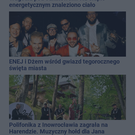
energetycznym znaleziono ciało
mężczyzny
ENEJ i Dżem wśród gwiazd tegorocznego
święta miasta
Polifonika z Inowrocławia zagrała na
Harendzie. Muzyczny hołd dla Jana