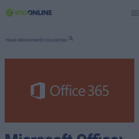
men
search
PRACA
NIERUCHOMOŚCI
OGŁOSZENIA