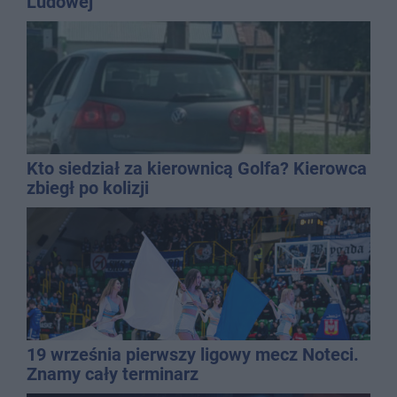
Ludowej
Kto siedział za kierownicą Golfa? Kierowca
zbiegł po kolizji
19 września pierwszy ligowy mecz Noteci.
Znamy cały terminarz