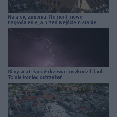
Hala się zmienia. Remont, nowe
nagłośnienie, a przed wejściem stanie
QEMETICA ARENA
Silny wiatr łamał drzewa i uszkodził dach.
To nie koniec ostrzeżeń