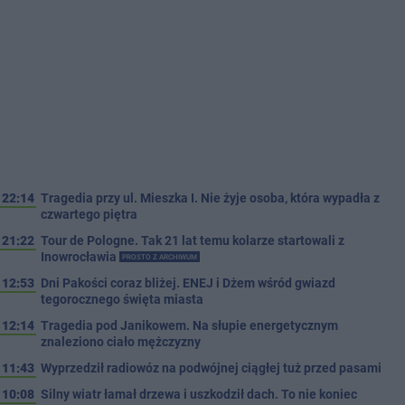
22:14
Tragedia przy ul. Mieszka I. Nie żyje osoba, która wypadła z
czwartego piętra
21:22
Tour de Pologne. Tak 21 lat temu kolarze startowali z
Inowrocławia
PROSTO Z ARCHIWUM
12:53
Dni Pakości coraz bliżej. ENEJ i Dżem wśród gwiazd
tegorocznego święta miasta
12:14
Tragedia pod Janikowem. Na słupie energetycznym
znaleziono ciało mężczyzny
11:43
Wyprzedził radiowóz na podwójnej ciągłej tuż przed pasami
10:08
Silny wiatr łamał drzewa i uszkodził dach. To nie koniec