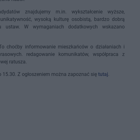
ydatów znajdujemy m.in. wykształcenie wyższe,
nikatywność, wysoką kulturę osobistą, bardzo dobrą
gu ustaw. W wymaganiach dodatkowych wskazano
 To choćby informowanie mieszkańców o działaniach i
 prasowych. redagowanie komunikatów, współpraca z
owej ratusza.
o 15.30. Z ogłoszeniem można zapoznać się
tutaj
.