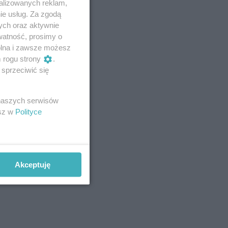
alizowanych reklam,
ie usług. Za zgodą
ych oraz aktywnie
watność, prosimy o
wolna i zawsze możesz
m rogu strony
.
sprzeciwić się
 naszych serwisów
esz w
Polityce
Akceptuję