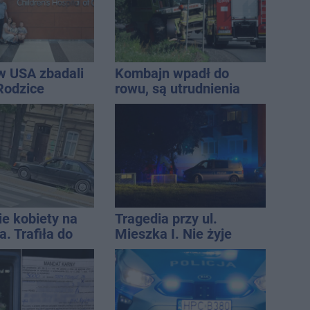
w USA zbadali
Kombajn wpadł do
 Rodzice
rowu, są utrudnienia
i wieści
ie kobiety na
Tragedia przy ul.
. Trafiła do
Mieszka I. Nie żyje
osoba, która wypadła z
czwartego piętra