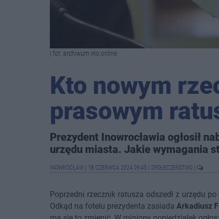
| fot. archiwum Ino.online
Kto nowym rze
prasowym ratu
Prezydent Inowrocławia ogłosił na
urzędu miasta. Jakie wymagania 
INOWROCŁAW
|
18 CZERWCA 2024 09:45
|
SPOŁECZEŃSTWO
|
Poprzedni rzecznik ratusza odszedł z urzędu p
Odkąd na fotelu prezydenta zasiada
Arkadiusz F
ma się to zmienić. W miniony poniedziałek ogłos