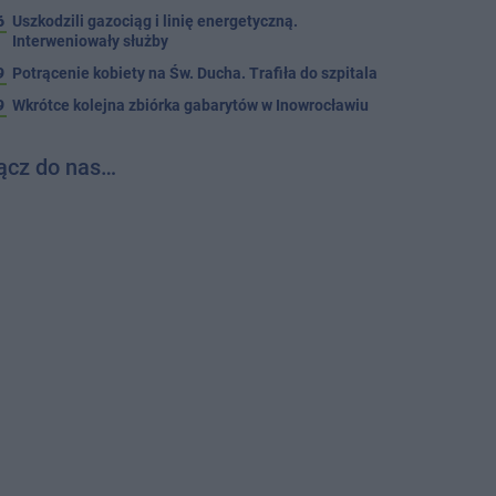
6
Uszkodzili gazociąg i linię energetyczną.
Interweniowały służby
9
Potrącenie kobiety na Św. Ducha. Trafiła do szpitala
9
Wkrótce kolejna zbiórka gabarytów w Inowrocławiu
ącz do nas…