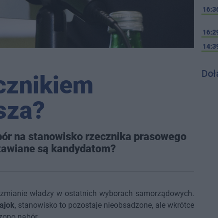
16:3
16:2
14:3
Doł
cznikiem
sza?
bór na stanowisko rzecznika prasowego
stawiane są kandydatom?
o zmianie władzy w ostatnich wyborach samorządowych.
ajok
, stanowisko to pozostaje nieobsadzone, ale wkrótce
zono nabór.