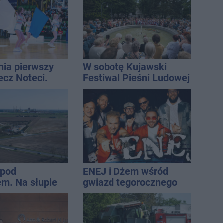
nia pierwszy
W sobotę Kujawski
ecz Noteci.
Festiwal Pieśni Ludowej
ły terminarz
 pod
ENEJ i Dżem wśród
m. Na słupie
gwiazd tegorocznego
ycznym
święta miasta
o ciało
ny