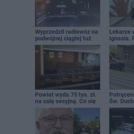
Wyprzedził radiowóz na
Lekarze 
podwójnej ciągłej tuż
Ignasia.
przed pasami
przekazal
Powiat wyda 75 tys. zł.
Potrącen
na salę sesyjną. Co się
Św. Ducha
zmieni?
szpitala