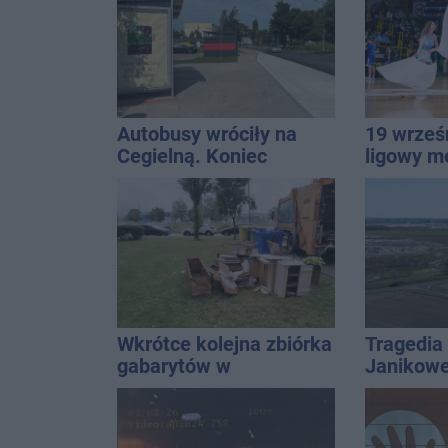
Autobusy wróciły na
19 wrześ
Cegielną. Koniec
ligowy m
remontu zatok
Znamy ca
Wkrótce kolejna zbiórka
Tragedia
gabarytów w
Janikowe
Inowrocławiu
energet
znalezion
mężczyz