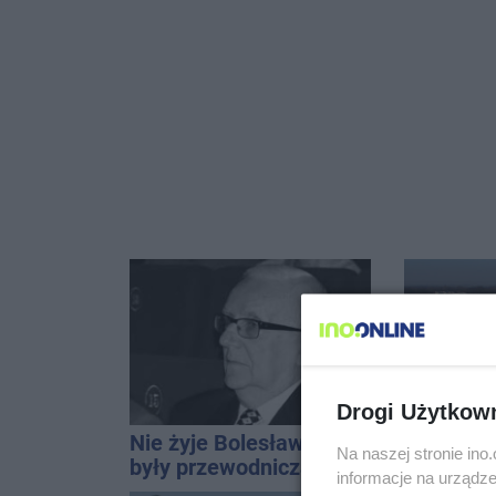
Drogi Użytkow
Nie żyje Bolesław Szulc,
Hala się 
Na naszej stronie in
były przewodniczący
Remont,
informacje na urządze
Rady Miejskiej i
nagłośnie