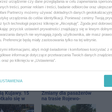
przez urządzenie czy dane przeglądania w celu zapewniania sperson
 stanie
miasto jest jednym z
ych treści, pomiar reklam i treści, badanie odbiorców oraz ulepszan
CA ARENA
najbardziej narażonych
fani Partnerzy możemy używać dokładnych danych geolokalizacyjn
na upały
tykę urządzenia do celów identyfikacji. Ponieważ cenimy Twoją pry
z tych technologii poprzez kliknięcie „Akceptuję”. Zgoda jest dobro
ikając przycisk ustawień prywatności znajdujący się w lewym dolny
etwarzania danych nie wymagają zgody użytkownika, ale masz prawo 
est z wodą w
Tour de Pologne. Tak 21
. Preferencje będą miały zastosowania tylko na tej witrynie.
h. Wyłączono
lat temu kolarze
szymi informacjami, abyś mógł świadomie i komfortowo korzystać z
 i zaplanowano
startowali z
gółowe informacje dotyczące przetwarzania Twoich danych znajdzi
Inowrocławia
s
oraz po kliknięciu w „Ustawienia”.
USTAWIENIA
ią Kujawy. 15
Zmiany dla pasażerów
tkało się w
na trasie Rojewo-
h
Inowrocław