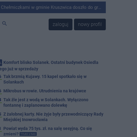
minie Kruszwica doszło do groźnie wyglądającego zdarzenia.
search
zaloguj
nowy profil
Komfort blisko Solanek. Ostatni budynek Osiedla
.
ego już w sprzedaży
6
Tak brzmią Kujawy. 15 kapel spotkało się w
Solankach
6
Mikrobus w rowie. Utrudnienia na krajówce
4
Tak źle jest z wodą w Solankach. Wyłączono
fontannę i zaplanowano dolewkę
5
Z żałobnej karty. Nie żyje były przewodniczący Rady
Miejskiej Inowrocławia
1
Powiat wyda 75 tys. zł. na salę sesyjną. Co się
zmieni?
TYLKO U NAS