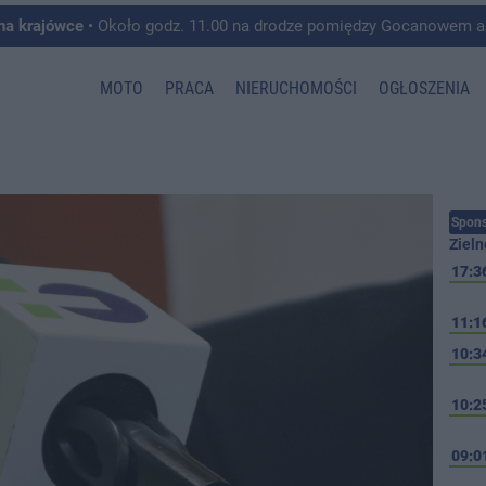
 na krajówce
• Około godz. 11.00 na drodze pomiędzy Gocanowem a Chełmiczkami w g
MOTO
PRACA
NIERUCHOMOŚCI
OGŁOSZENIA
Spons
Zieln
17:3
11:1
10:3
10:2
09:0