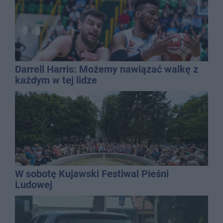
Darrell Harris: Możemy nawiązać walkę z
każdym w tej lidze
W sobotę Kujawski Festiwal Pieśni
Ludowej