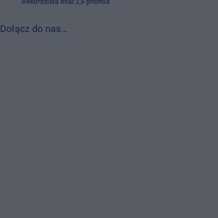
Rekordzista miał 2,6 promila
Dołącz do nas…