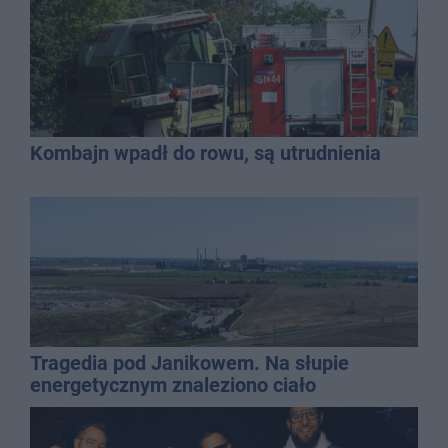
Kombajn wpadł do rowu, są utrudnienia
Tragedia pod Janikowem. Na słupie
energetycznym znaleziono ciało
mężczyzny