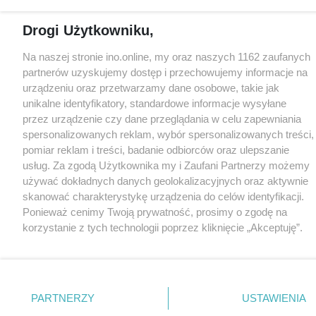
Drogi Użytkowniku,
Na naszej stronie ino.online, my oraz naszych 1162 zaufanych
partnerów uzyskujemy dostęp i przechowujemy informacje na
urządzeniu oraz przetwarzamy dane osobowe, takie jak
unikalne identyfikatory, standardowe informacje wysyłane
przez urządzenie czy dane przeglądania w celu zapewniania
spersonalizowanych reklam, wybór spersonalizowanych treści,
pomiar reklam i treści, badanie odbiorców oraz ulepszanie
usług. Za zgodą Użytkownika my i Zaufani Partnerzy możemy
używać dokładnych danych geolokalizacyjnych oraz aktywnie
skanować charakterystykę urządzenia do celów identyfikacji.
Ponieważ cenimy Twoją prywatność, prosimy o zgodę na
korzystanie z tych technologii poprzez kliknięcie „Akceptuję”.
Zgoda jest dobrowolna i zawsze możesz ją zmienić/wycofać
klikając przycisk ustawień prywatności znajdujący się w lewym
dolnym rogu strony
. Niektóre rodzaje przetwarzania danych
nie wymagają zgody użytkownika, ale masz prawo sprzeciwić
PARTNERZY
USTAWIENIA
się takiemu przetwarzaniu. Preferencje będą miały