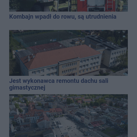
Kombajn wpadł do rowu, są utrudnienia
Jest wykonawca remontu dachu sali
gimastycznej