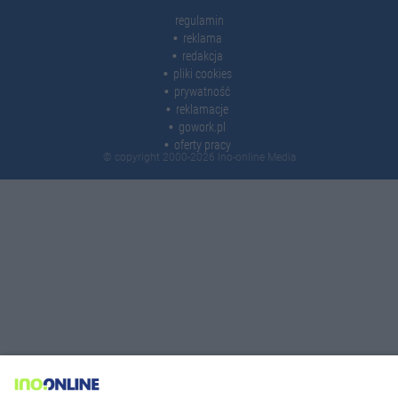
regulamin
reklama
redakcja
pliki cookies
prywatność
reklamacje
gowork.pl
oferty pracy
© copyright 2000-2026 Ino-online Media