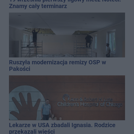
Znamy cały terminarz
Ruszyła modernizacja remizy OSP w
Pakości
Lekarze w USA zbadali Ignasia. Rodzice
przekazali wieści