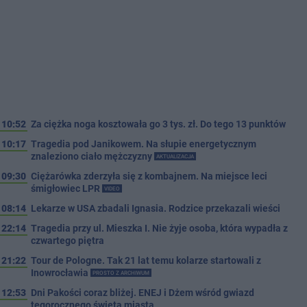
10:52
Za ciężka noga kosztowała go 3 tys. zł. Do tego 13 punktów
10:17
Tragedia pod Janikowem. Na słupie energetycznym
znaleziono ciało mężczyzny
AKTUALIZACJA
09:30
Ciężarówka zderzyła się z kombajnem. Na miejsce leci
śmigłowiec LPR
VIDEO
08:14
Lekarze w USA zbadali Ignasia. Rodzice przekazali wieści
22:14
Tragedia przy ul. Mieszka I. Nie żyje osoba, która wypadła z
czwartego piętra
21:22
Tour de Pologne. Tak 21 lat temu kolarze startowali z
Inowrocławia
PROSTO Z ARCHIWUM
12:53
Dni Pakości coraz bliżej. ENEJ i Dżem wśród gwiazd
tegorocznego święta miasta