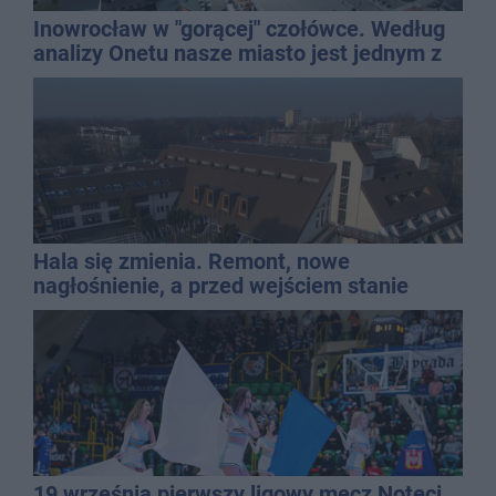
Inowrocław w "gorącej" czołówce. Według
analizy Onetu nasze miasto jest jednym z
najbardziej narażonych na upały
Hala się zmienia. Remont, nowe
nagłośnienie, a przed wejściem stanie
QEMETICA ARENA
19 września pierwszy ligowy mecz Noteci.