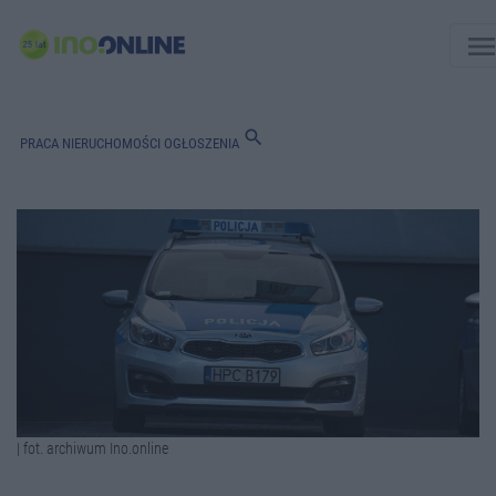
men
search
PRACA
NIERUCHOMOŚCI
OGŁOSZENIA
| fot. archiwum Ino.online