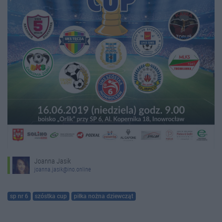
Joanna Jasik
joanna.jasik@ino.online
sp nr 6
szóstka cup
piłka nożna dziewcząt