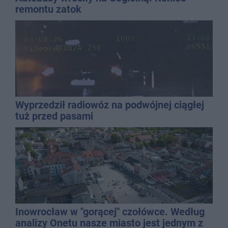
remontu zatok
Wyprzedził radiowóz na podwójnej ciągłej
tuż przed pasami
Inowrocław w "gorącej" czołówce. Według
analizy Onetu nasze miasto jest jednym z