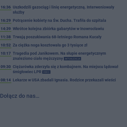
16:36
Uszkodzili gazociąg i linię energetyczną. Interweniowały
służby
16:29
Potrącenie kobiety na Św. Ducha. Trafiła do szpitala
14:39
Wkrótce kolejna zbiórka gabarytów w Inowrocławiu
11:38
Trwają poszukiwania 68-letniego Romana Kucały
10:52
Za ciężka noga kosztowała go 3 tysiące zł
10:17
Tragedia pod Janikowem. Na słupie energetycznym
znaleziono ciało mężczyzny
AKTUALIZACJA
09:30
Ciężarówka zderzyła się z kombajnem. Na miejscu lądował
śmigłowiec LPR
VIDEO
08:14
Lekarze w USA zbadali Ignasia. Rodzice przekazali wieści
Dołącz do nas…