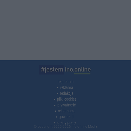
regulamin
reklama
redakcja
pliki cookies
prywatność
reklamacje
gowork.pl
oferty pracy
© copyright 2000-2026 Ino-online Media