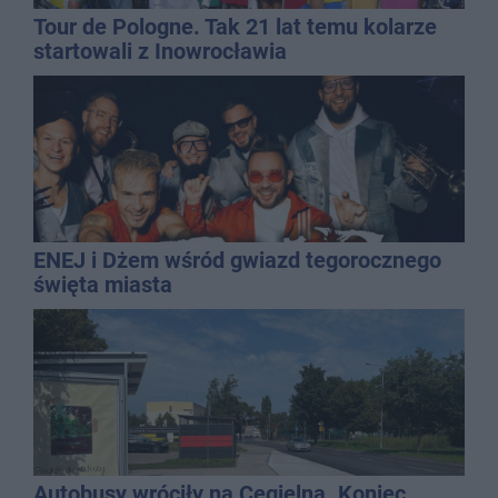
Tour de Pologne. Tak 21 lat temu kolarze
startowali z Inowrocławia
ENEJ i Dżem wśród gwiazd tegorocznego
święta miasta
Autobusy wróciły na Cegielną. Koniec