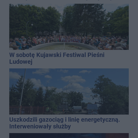
najbardziej narażonych na upały
W sobotę Kujawski Festiwal Pieśni
Ludowej
Uszkodzili gazociąg i linię energetyczną.
Interweniowały służby