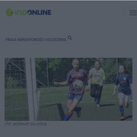
men
search
PRACA
NIERUCHOMOŚCI
OGŁOSZENIA
| fot. archiwum ino.online