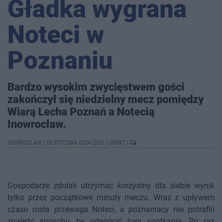
Gładka wygrana
Noteci w
Poznaniu
Bardzo wysokim zwycięstwem gości
zakończył się niedzielny mecz pomiędzy
Wiarą Lecha Poznań a Notecią
Inowrocław.
INOWROCŁAW
|
28 STYCZNIA 2024 20:51
|
SPORT
|
Gospodarze zdołali utrzymać korzystny dla siebie wynik
tylko przez początkowe minuty meczu. Wraz z upływem
czasu rosła przewaga Noteci, a poznaniacy nie potrafili
znaleźć sposobu, by odwrócić losy spotkania. Po raz