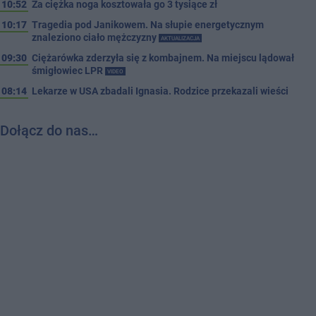
10:52
Za ciężka noga kosztowała go 3 tysiące zł
10:17
Tragedia pod Janikowem. Na słupie energetycznym
znaleziono ciało mężczyzny
AKTUALIZACJA
09:30
Ciężarówka zderzyła się z kombajnem. Na miejscu lądował
śmigłowiec LPR
VIDEO
08:14
Lekarze w USA zbadali Ignasia. Rodzice przekazali wieści
Dołącz do nas…