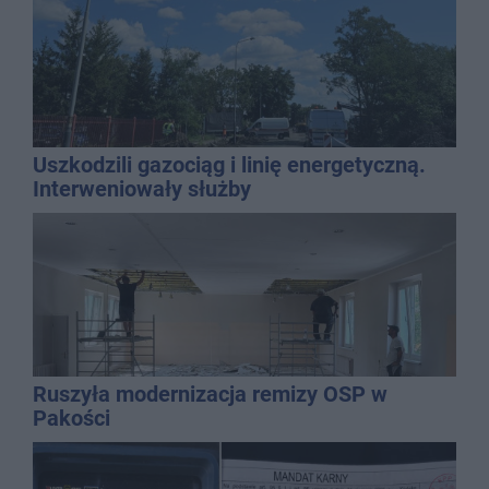
Uszkodzili gazociąg i linię energetyczną.
Interweniowały służby
Ruszyła modernizacja remizy OSP w
Pakości