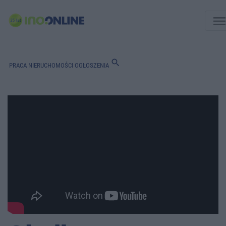
men
search
PRACA
NIERUCHOMOŚCI
OGŁOSZENIA