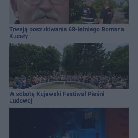
Trwają poszukiwania 68-letniego Romana
Kucały
W sobotę Kujawski Festiwal Pieśni
Ludowej