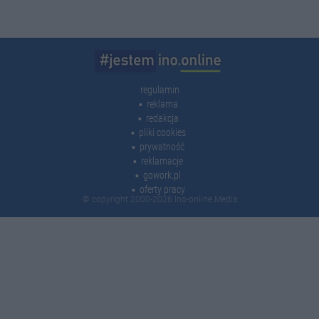
regulamin
reklama
redakcja
pliki cookies
prywatność
reklamacje
gowork.pl
oferty pracy
© copyright 2000-2026 Ino-online Media