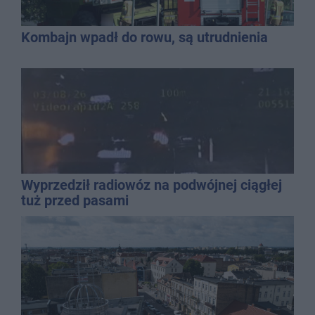
Kombajn wpadł do rowu, są utrudnienia
Wyprzedził radiowóz na podwójnej ciągłej
tuż przed pasami