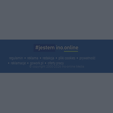
regulamin
reklama
redakcja
pliki cookies
prywatność
reklamacje
gowork.pl
oferty pracy
© copyright 2000-2026 Ino-online Media