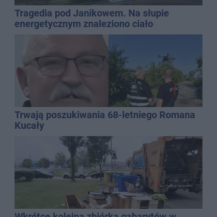
Tragedia pod Janikowem. Na słupie
energetycznym znaleziono ciało
mężczyzny
Trwają poszukiwania 68-letniego Romana
Kucały
Wkrótce kolejna zbiórka gabarytów w