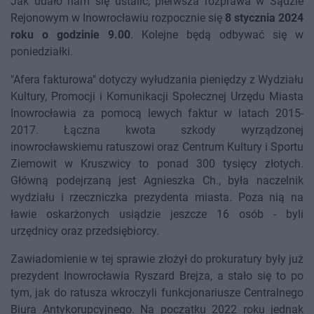
Jak udało nam się ustalić, pierwsza rozprawa w Sądzie
Rejonowym w Inowrocławiu rozpocznie się
8 stycznia 2024
roku o godzinie 9.00
. Kolejne będą odbywać się w
poniedziałki.
"Afera fakturowa" dotyczy wyłudzania pieniędzy z Wydziału
Kultury, Promocji i Komunikacji Społecznej Urzędu Miasta
Inowrocławia za pomocą lewych faktur w latach 2015-
2017. Łączna kwota szkody wyrządzonej
inowrocławskiemu ratuszowi oraz Centrum Kultury i Sportu
Ziemowit w Kruszwicy to ponad 300 tysięcy złotych.
Główną podejrzaną jest Agnieszka Ch., była naczelnik
wydziału i rzeczniczka prezydenta miasta. Poza nią na
ławie oskarżonych usiądzie jeszcze 16 osób - byli
urzędnicy oraz przedsiębiorcy.
Zawiadomienie w tej sprawie złożył do prokuratury były już
prezydent Inowrocławia Ryszard Brejza, a stało się to po
tym, jak do ratusza wkroczyli funkcjonariusze Centralnego
Biura Antykorupcyjnego. Na początku 2022 roku jednak