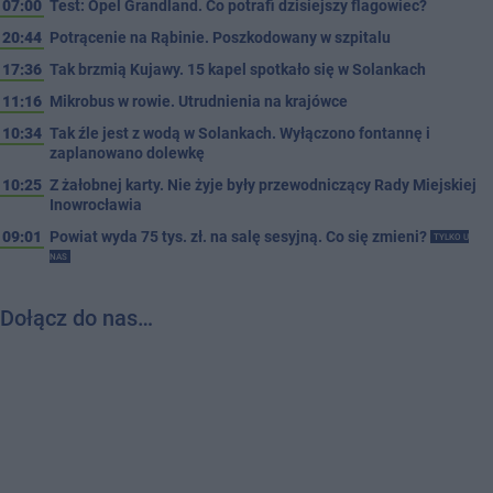
07:00
Test: Opel Grandland. Co potrafi dzisiejszy flagowiec?
20:44
Potrącenie na Rąbinie. Poszkodowany w szpitalu
17:36
Tak brzmią Kujawy. 15 kapel spotkało się w Solankach
11:16
Mikrobus w rowie. Utrudnienia na krajówce
10:34
Tak źle jest z wodą w Solankach. Wyłączono fontannę i
zaplanowano dolewkę
10:25
Z żałobnej karty. Nie żyje były przewodniczący Rady Miejskiej
Inowrocławia
09:01
Powiat wyda 75 tys. zł. na salę sesyjną. Co się zmieni?
TYLKO U
NAS
Dołącz do nas…