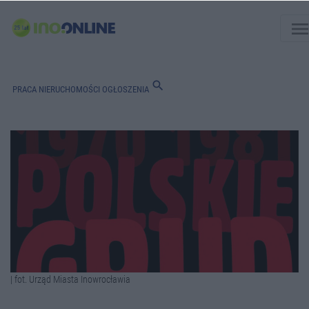
men
search
PRACA
NIERUCHOMOŚCI
OGŁOSZENIA
| fot. Urząd Miasta Inowrocławia