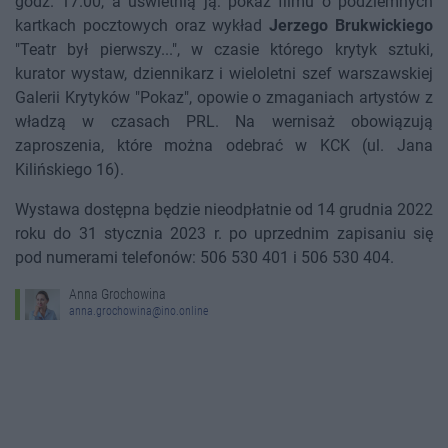
godz. 17.00, a uświetnią ją: pokaz filmu o podziemnych
kartkach pocztowych oraz wykład
Jerzego Brukwickiego
"Teatr był pierwszy...", w czasie którego krytyk sztuki,
kurator wystaw, dziennikarz i wieloletni szef warszawskiej
Galerii Krytyków "Pokaz", opowie o zmaganiach artystów z
władzą w czasach PRL. Na wernisaż obowiązują
zaproszenia, które można odebrać w KCK (ul. Jana
Kilińskiego 16).
Wystawa dostępna będzie nieodpłatnie od 14 grudnia 2022
roku do 31 stycznia 2023 r. po uprzednim zapisaniu się
pod numerami telefonów: 506 530 401 i 506 530 404.
Anna Grochowina
anna.grochowina@ino.online