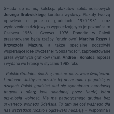
Składa się na nią kolekcja plakatów solidarnościowych
Jerzego Brukwickiego
, kuratora wystawy. Plakaty tworzą
opowieść o polskich grudniach 1970-1981 oraz
wydarzeniach dziejowych wyprzedzających je: poznańskim
Czerwcu 1956 i Czerwcu 1976. Ponadto w Galerii
prezentowane będą rzeźby "grudniowe"
Marcina Rząsy
i
Krzysztofa Mazura
, a także specjalne pocztówki
wspierające idee ówczesnej "Solidarności”, zaprojektowane
przez wybitnych grafików (m.in.
Andree
i
Ronalda Topora
)
i wydane we Francji w styczniu 1982 roku.
-
Polskie Grudnie… śnieżne, mroźne, nie zawsze świąteczne
i radosne. Jakby na przekór tej porze roku i pogodzie, w
dziejach Polski grudzień stał się synonimem narodowej
tragedii i ofiary, krwi składanej przez Naród, która
przyniosła wolność. Nie ma patriotycznego grudnia bez
otwartego, wolnego Gdańska. To tam się coś ważnego dla
nas wszystkich rodziło i ogrzewało nadzieją
– wspomina i