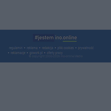
regulamin
reklama
redakcja
pliki cookies
prywatność
reklamacje
gowork.pl
oferty pracy
© copyright 2000-2026 Ino-online Media