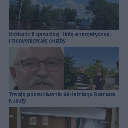
Uszkodzili gazociąg i linię energetyczną.
Interweniowały służby
Trwają poszukiwania 68-letniego Romana
Kucały