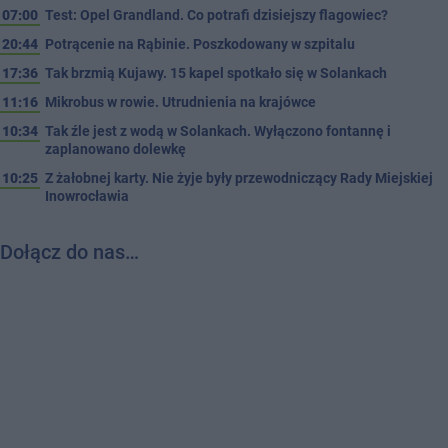
07:00
Test: Opel Grandland. Co potrafi dzisiejszy flagowiec?
20:44
Potrącenie na Rąbinie. Poszkodowany w szpitalu
17:36
Tak brzmią Kujawy. 15 kapel spotkało się w Solankach
11:16
Mikrobus w rowie. Utrudnienia na krajówce
10:34
Tak źle jest z wodą w Solankach. Wyłączono fontannę i
zaplanowano dolewkę
10:25
Z żałobnej karty. Nie żyje były przewodniczący Rady Miejskiej
Inowrocławia
Dołącz do nas…