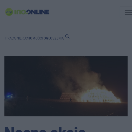
men
search
PRACA
NIERUCHOMOŚCI
OGŁOSZENIA