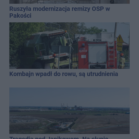
Ruszyła modernizacja remizy OSP w
Pakości
Kombajn wpadł do rowu, są utrudnienia
Tragedia pod Janikowem. Na słupie