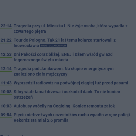
22:14
Tragedia przy ul. Mieszka I. Nie żyje osoba, która wypadła z
czwartego piętra
21:22
Tour de Pologne. Tak 21 lat temu kolarze startowali z
Inowrocławia
PROSTO Z ARCHIWUM
12:53
Dni Pakości coraz bliżej. ENEJ i Dżem wśród gwiazd
tegorocznego święta miasta
12:14
Tragedia pod Janikowem. Na słupie energetycznym
znaleziono ciało mężczyzny
11:43
Wyprzedził radiowóz na podwójnej ciągłej tuż przed pasami
10:08
Silny wiatr łamał drzewa i uszkodził dach. To nie koniec
ostrzeżeń
10:03
Autobusy wróciły na Cegielną. Koniec remontu zatok
09:54
Pięciu nietrzeźwych uczestników ruchu wpadło w ręce policji.
Rekordzista miał 2,6 promila