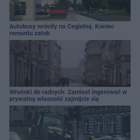
Autobusy wróciły na Cegielną. Koniec
remontu zatok
Wroński do radnych: Zamiast ingerować w
prywatną własność zajmijcie się
gospodarką