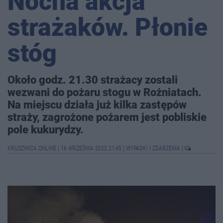
Nocna akcja
strażaków. Płonie
stóg
Około godz. 21.30 strażacy zostali
wezwani do pożaru stogu w Rożniatach.
Na miejscu działa już kilka zastępów
straży, zagrożone pożarem jest pobliskie
pole kukurydzy.
KRUSZWICA.ONLINE
|
16 WRZEŚNIA 2022 21:45
|
WYPADKI I ZDARZENIA
|