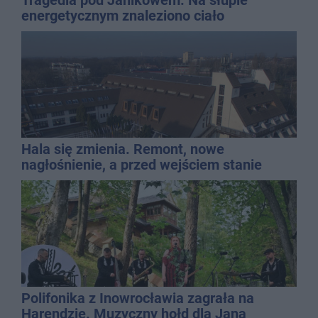
energetycznym znaleziono ciało
mężczyzny
Hala się zmienia. Remont, nowe
nagłośnienie, a przed wejściem stanie
QEMETICA ARENA
Polifonika z Inowrocławia zagrała na
Harendzie. Muzyczny hołd dla Jana