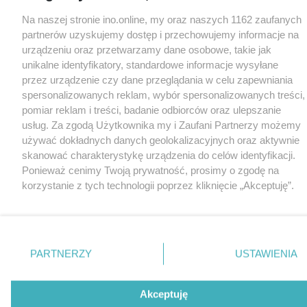
Na naszej stronie ino.online, my oraz naszych 1162 zaufanych
partnerów uzyskujemy dostęp i przechowujemy informacje na
urządzeniu oraz przetwarzamy dane osobowe, takie jak
unikalne identyfikatory, standardowe informacje wysyłane
przez urządzenie czy dane przeglądania w celu zapewniania
spersonalizowanych reklam, wybór spersonalizowanych treści,
pomiar reklam i treści, badanie odbiorców oraz ulepszanie
usług. Za zgodą Użytkownika my i Zaufani Partnerzy możemy
używać dokładnych danych geolokalizacyjnych oraz aktywnie
skanować charakterystykę urządzenia do celów identyfikacji.
Ponieważ cenimy Twoją prywatność, prosimy o zgodę na
korzystanie z tych technologii poprzez kliknięcie „Akceptuję”.
Zgoda jest dobrowolna i zawsze możesz ją zmienić/wycofać
klikając przycisk ustawień prywatności znajdujący się w lewym
dolnym rogu strony
. Niektóre rodzaje przetwarzania danych
nie wymagają zgody użytkownika, ale masz prawo sprzeciwić
PARTNERZY
USTAWIENIA
się takiemu przetwarzaniu. Preferencje będą miały
zastosowania tylko na tej witrynie.
Akceptuję
Zapoznaj się z poniższymi informacjami, abyś mógł świadomie