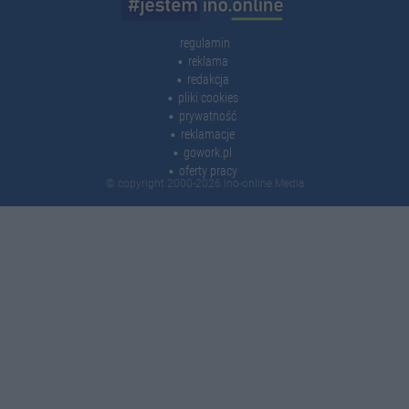
regulamin
reklama
redakcja
pliki cookies
prywatność
reklamacje
gowork.pl
oferty pracy
© copyright 2000-2026 Ino-online Media