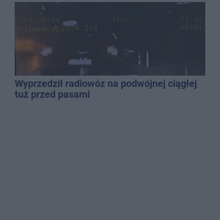
mężczyzny
Wyprzedził radiowóz na podwójnej ciągłej
tuż przed pasami