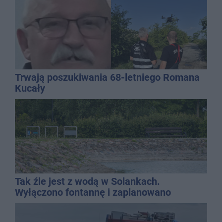
Trwają poszukiwania 68-letniego Romana
Kucały
Tak źle jest z wodą w Solankach.
Wyłączono fontannę i zaplanowano
dolewkę