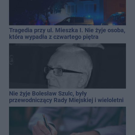
Tragedia przy ul. Mieszka I. Nie żyje osoba,
która wypadła z czwartego piętra
Nie żyje Bolesław Szulc, były
przewodniczący Rady Miejskiej i wieloletni
dyrektor SP 14