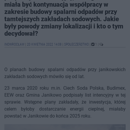
miała być kontynuacja współpracy w
zakresie budowy spalarni odpadów przy
tamtejszych zakładach sodowych. Jakie
były powody zmiany lokalizacji i kto o tym
decydował?
INOWROCŁAW
|
20 KWIETNIA 2022 14:08
|
SPOŁECZEŃSTWO
|
1
|
O planach budowy spalarni odpadów przy janikowskich
zakładach sodowych mówiło się od lat.
23 marca 2020 roku m.in. Ciech Soda Polska, Budimex,
EEW oraz Gmina Janikowo podpisały list intencyjny w tej
sprawie. Wstępne plany zakładały, że inwestycja, której
celem byłoby dostarczanie energii cieplnej, miałaby
powstać w Janikowie do końca 2025 roku.