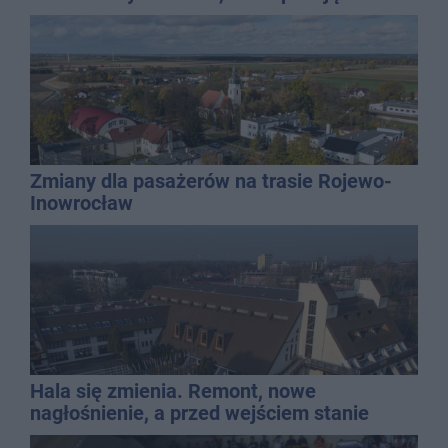
wielu stylizacji
Zmiany dla pasażerów na trasie Rojewo-
Inowrocław
Hala się zmienia. Remont, nowe
nagłośnienie, a przed wejściem stanie
QEMETICA ARENA