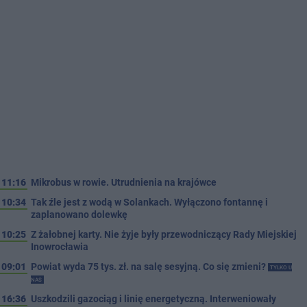
11:16
Mikrobus w rowie. Utrudnienia na krajówce
10:34
Tak źle jest z wodą w Solankach. Wyłączono fontannę i
zaplanowano dolewkę
10:25
Z żałobnej karty. Nie żyje były przewodniczący Rady Miejskiej
Inowrocławia
09:01
Powiat wyda 75 tys. zł. na salę sesyjną. Co się zmieni?
TYLKO U
NAS
16:36
Uszkodzili gazociąg i linię energetyczną. Interweniowały