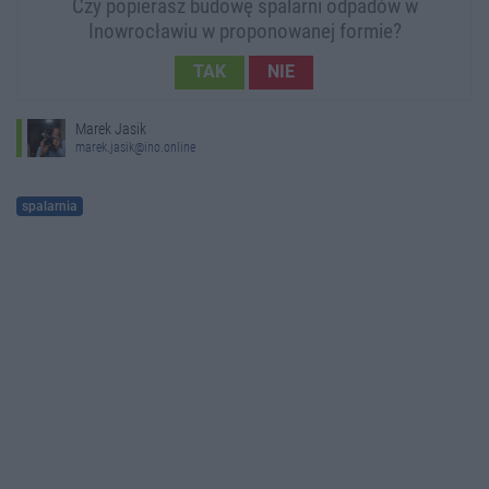
Czy popierasz budowę spalarni odpadów w
Inowrocławiu w proponowanej formie?
TAK
NIE
Marek Jasik
marek.jasik@ino.online
spalarnia