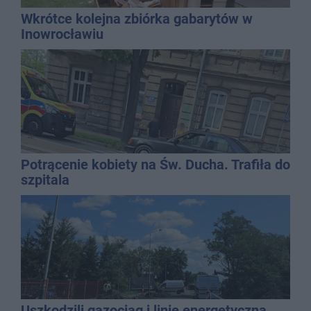
Wkrótce kolejna zbiórka gabarytów w
Inowrocławiu
Potrącenie kobiety na Św. Ducha. Trafiła do
szpitala
Uszkodzili gazociąg i linię energetyczną.