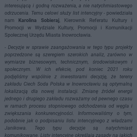
interesującą i godną rozważenia, a nie natychmiastowego
odrzucenia. Temu celowi służy list intencyjny
- powiedziała
nam
Karolina Sobieraj
, Kierownik Referatu Kultury i
Promocji w Wydziale Kultury, Promocji i Komunikacji
Społecznej Urzędu Miasta Inowrocławia.
-
Decyzje w sprawie zaangażowania w tego typu projekty
poprzedzone są szeregiem szerokich analiz, zarówno w
wymiarze biznesowym, technicznym, środowiskowym i
społecznym. W ich efekcie, pod koniec 2021 roku
podjęliśmy wspólnie z inwestorami decyzję, że tereny
zakładu Ciech Soda Polska w Inowrocławiu są optymalną
lokalizacją dla nowej instalacji. Zmianę źródeł energii
jednego i drugiego zakładu rozważamy od pewnego czasu
w ramach procesu stopniowego odchodzenia od węgla i
zwiększania konkurencyjności. Informowaliśmy o tym,
podobnie jak o podpisaniu listu intencyjnego z władzami
Janikowa. Tego typu decyzje są natychmiast
komunikowane. Listy intencyjne określają zasady na jakich