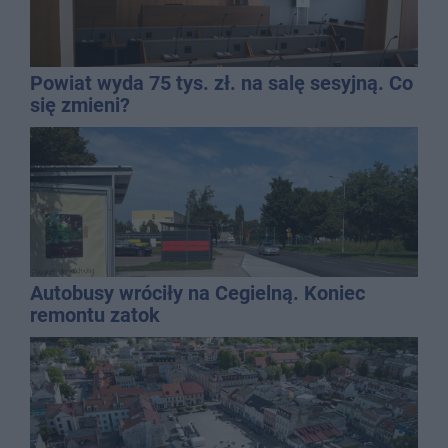
Powiat wyda 75 tys. zł. na salę sesyjną. Co
się zmieni?
Autobusy wróciły na Cegielną. Koniec
remontu zatok