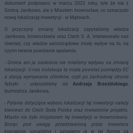
dokument podpisano w marcu 2022 roku, tyle że nie z
Gminą Janikowo, ale z Miastem Inowrocław, co oznaczało
nową lokalizację inwestycji - w Mątwach.
O przyczyny zmiany lokalizacji zapytaliśmy władze
Janikowa, Inowrocławia oraz Ciech S. A. Interesowało nas
również, czy władze samorządowe miały wpływ na to, na
czyim terenie powstanie spalarnia.
-
Gmina ani ja osobiście nie mieliśmy wpływu na zmianę
lokalizacji. U nas instalacja ta miała powstać pomiędzy EC
a stacją wymywania chlorków, czyli po zachodniej stronie
fabryki
- usłyszeliśmy od
Andrzeja Brzezińskiego
,
burmistrza Janikowa.
-
Pytania dotyczące wyboru lokalizacji tej inwestycji należy
kierować do Ciech Soda Polska oraz inwestorów projektu.
Miasto nie było inicjatorem tej inwestycji w Inowrocławiu.
Biorąc pod uwagę przedstawioną przez inwestora
koncepcję, uznaliśmy i uznajemy ją w tej formie za