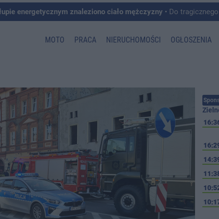
łupie energetycznym znaleziono ciało mężczyzny
• Do tragicznego zdarzenia doszło w 
MOTO
PRACA
NIERUCHOMOŚCI
OGŁOSZENIA
Spons
Zieln
16:3
16:2
14:3
11:3
10:5
10:1