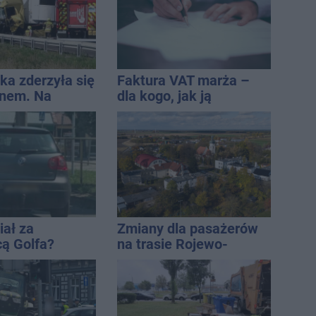
ka zderzyła się
Faktura VAT marża –
jnem. Na
dla kogo, jak ją
lądował
wystawić i jak rozliczyć
ec LPR
iał za
Zmiany dla pasażerów
cą Golfa?
na trasie Rojewo-
 zbiegł po
Inowrocław