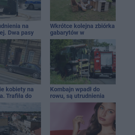
udnienia na
Wkrótce kolejna zbiórka
j. Dwa pasy
gabarytów w
a przyczepa od
Inowrocławiu
ie kobiety na
Kombajn wpadł do
. Trafiła do
rowu, są utrudnienia