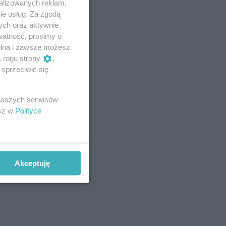
alizowanych reklam,
ie usług. Za zgodą
ych oraz aktywnie
watność, prosimy o
wolna i zawsze możesz
m rogu strony
.
sprzeciwić się
 naszych serwisów
esz w
Polityce
Akceptuję