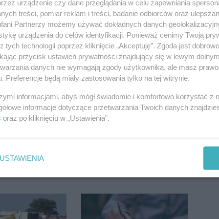
przez urządzenie czy dane przeglądania w celu zapewniania sperson
ych treści, pomiar reklam i treści, badanie odbiorców oraz ulepszan
j nas w Google News
fani Partnerzy możemy używać dokładnych danych geolokalizacyjn
tykę urządzenia do celów identyfikacji. Ponieważ cenimy Twoją pry
z tych technologii poprzez kliknięcie „Akceptuję”. Zgoda jest dobro
ikając przycisk ustawień prywatności znajdujący się w lewym dolny
etwarzania danych nie wymagają zgody użytkownika, ale masz prawo 
. Preferencje będą miały zastosowania tylko na tej witrynie.
szymi informacjami, abyś mógł świadomie i komfortowo korzystać z
gółowe informacje dotyczące przetwarzania Twoich danych znajdzi
s
oraz po kliknięciu w „Ustawienia”.
USTAWIENIA