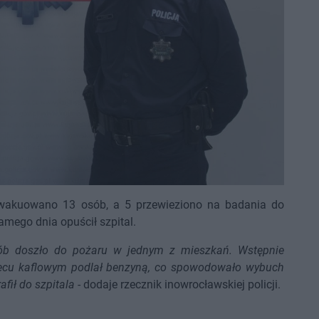
ewakuowano 13 osób, a 5 przewieziono na badania do
samego dnia opuścił szpital.
osób doszło do pożaru w jednym z mieszkań. Wstępnie
iecu kaflowym podlał benzyną, co spowodowało wybuch
fił do szpitala
- dodaje rzecznik inowrocławskiej policji.