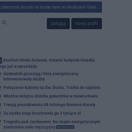
środę rano w okolicach Giebni koło Janikowa. Wówczas na słupie energetycznym odnaleziono ciało mężczyzny.
search
zaloguj
nowy profil
Komfort blisko Solanek. Ostatni budynek Osiedla
.
ego już w sprzedaży
6
Uszkodzili gazociąg i linię energetyczną.
Interweniowały służby
9
Potrącenie kobiety na Św. Ducha. Trafiła do szpitala
9
Wkrótce kolejna zbiórka gabarytów w Inowrocławiu
8
Trwają poszukiwania 68-letniego Romana Kucały
2
Za ciężka noga kosztowała go 3 tysiące zł
7
Tragedia pod Janikowem. Na słupie energetycznym
znaleziono ciało mężczyzny
AKTUALIZACJA