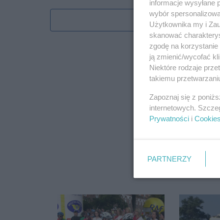
informacje wysyłane 
wybór spersonalizowan
Obserwu
Użytkownika my i Zau
skanować charakterys
zgodę na korzystanie 
ją zmienić/wycofać kl
Niektóre rodzaje prz
takiemu przetwarzaniu
Zapoznaj się z poniż
internetowych. Szcze
Prywatności
i
Cookie
PARTNERZY