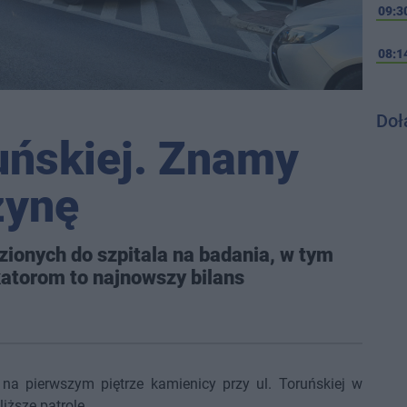
09:3
08:1
Doł
uńskiej. Znamy
zynę
ionych do szpitala na badania, w tym
okatorom to najnowszy bilans
na pierwszym piętrze kamienicy przy ul. Toruńskiej w
iższe patrole.