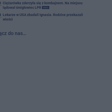
0
Ciężarówka zderzyła się z kombajnem. Na miejscu
lądował śmigłowiec LPR
VIDEO
4
Lekarze w USA zbadali Ignasia. Rodzice przekazali
wieści
ącz do nas…