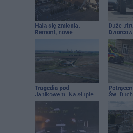
Hala się zmienia.
Duże utr
Remont, nowe
Dworcowe
nagłośnienie, a przed
blokował
wejściem stanie
ciągnika
QEMETICA ARENA
Tragedia pod
Potrącen
Janikowem. Na słupie
Św. Ducha
energetycznym
szpitala
znaleziono ciało
mężczyzny