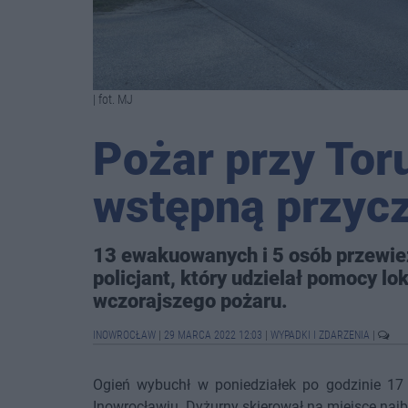
| fot. MJ
Pożar przy Tor
wstępną przyc
13 ewakuowanych i 5 osób przewiez
policjant, który udzielał pomocy l
wczorajszego pożaru.
INOWROCŁAW
|
29 MARCA 2022 12:03
|
WYPADKI I ZDARZENIA
|
Ogień wybuchł w poniedziałek po godzinie 17 
Inowrocławiu. Dyżurny skierował na miejsce najbl