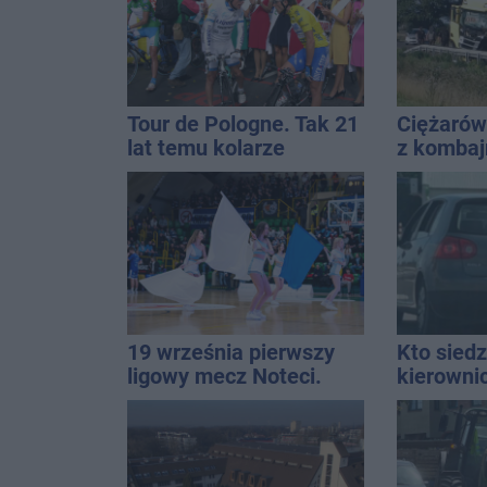
Tour de Pologne. Tak 21
Ciężarów
lat temu kolarze
z komba
startowali z
miejscu 
Inowrocławia
śmigłowi
19 września pierwszy
Kto siedz
ligowy mecz Noteci.
kierowni
Znamy cały terminarz
Kierowca
kolizji