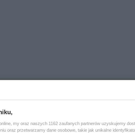
niku,
o.online, my oraz naszych 1162 zaufanych partnerów uzyskujemy dos
niu oraz przetwarzamy dane osobowe, takie jak unikalne identyfikat