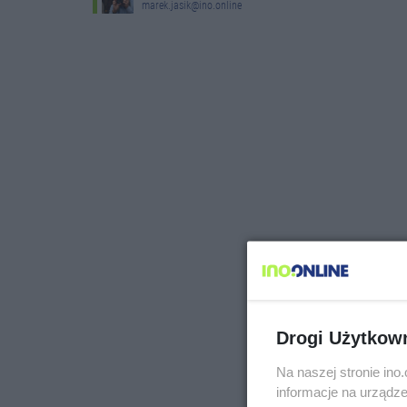
marek.jasik@ino.online
Drogi Użytkow
Na naszej stronie in
informacje na urządze