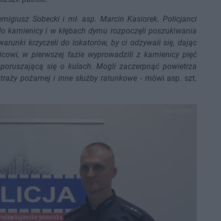
emigiusz Sobecki i mł. asp. Marcin Kasiorek. Policjanci
 do kamienicy i w kłębach dymu rozpoczęli poszukiwania
arunki krzyczeli do lokatorów, by ci odzywali się, dając
icowi, w pierwszej fazie wyprowadzili z kamienicy pięć
poruszającą się o kulach. Mogli zaczerpnąć powietrza
straży pożarnej i inne służby ratunkowe
- mówi asp. szt.